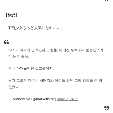
【翻訳】
「宇宙少女もっと人気になれ……」
BTS가 아무리 인기있다고 한들, 나에겐 우주소녀 둔둔댄스가
더 듣기 좋음.
역시 아재들에겐 걸그룹이지.
남자 그룹은 다수는 서태지와 아이들 외엔 그닥 감동을 준 적
없었다.
— Andrew Na (@marketislive)
June 2, 2021