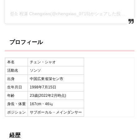
성소 程潇 Chengxiao(@chengxiao_0715)がシェアした投稿
プロフィール
本名
チェン・シャオ
活動名
ソンソ
出身
中国広東省深セン市
生年月日
1998年7月15日
年齢
23歳(2022年2月時点)
身長・体重
167cm・46㎏
ポジション
サブボーカル・メインダンサー
経歴