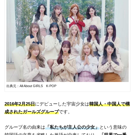
出典元：All About GIRLS K-POP
2016年2月25日
にデビューした宇宙少女は
韓国人・中国人で構
成されたガールズグループ
です。
グループ名の由来は
「私たちが主人公の少女」
という意味の
韓国語の文章を省略した単語が由来しており、
「世界で一番