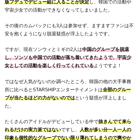
版プデュでデビュー組に入ることが決定
し、韓国での活動や
宇宙少女での活動ができなくなってしまいました。
その後のカムバックにも3人は参加せず、ますますファンは不
安を抱くようになり脱退疑惑が浮上したようです。
ですが、現在ソンウィとミギの2人は
中国のグループを脱退
し、ソンソも中国での活動が落ち着いてきたようで、宇宙少
女としての活動を楽しく行ってくれている
ようですよ！
ではなぜ人気がないのか調べたところ、韓国の他の大手事務
所に比べるとSTARSHIPエンターテイメントは
全部のグルー
プが当たるほどの力がないのでは
という疑惑が浮上しまし
た。
たくさんのアイドルがデビューしている中で
抜きんでて来ら
れるだけの実力派ではない
ですし、
人数が多い分一人一人の
印象も個性的なグループでない限り薄れてしまうので爽やか