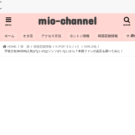
"
"
mio-channel
menu
search
ホーム
オタ活
アクセス方法
ヨントン情報
韓国芸能情報
サイ
HOME
韓 国
韓国芸能情報
K-POP【ヨジャ】
GIRLS他
宇宙少女(WJSN)人気がないのはソンソがいないから？本国ファンの反応を調べてみた！