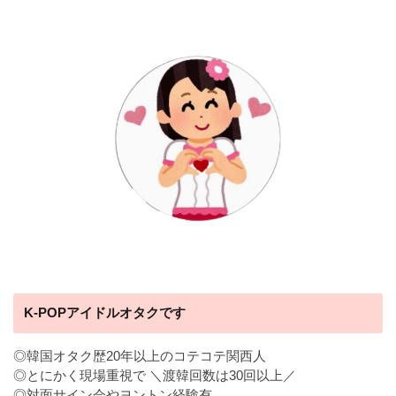
K-POPアイドルオタクです
◎韓国オタク歴20年以上のコテコテ関西人
◎とにかく現場重視で ＼渡韓回数は30回以上／
◎対面サイン会やヨントン経験有