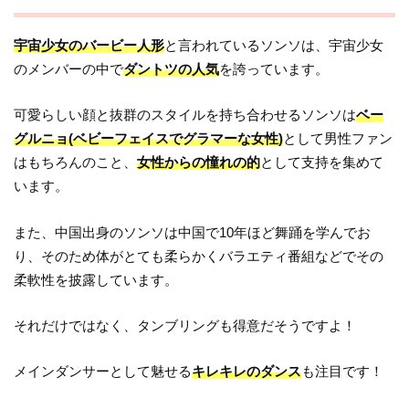
宇宙少女のバービー人形
と言われているソンソは、宇宙少女
のメンバーの中で
ダントツの人気
を誇っています。
可愛らしい顔と抜群のスタイルを持ち合わせるソンソは
ベー
グルニョ(ベビーフェイスでグラマーな女性)
として男性ファン
はもちろんのこと、
女性からの憧れの的
として支持を集めて
います。
また、中国出身のソンソは中国で10年ほど舞踊を学んでお
り、そのため体がとても柔らかくバラエティ番組などでその
柔軟性を披露しています。
それだけではなく、タンブリングも得意だそうですよ！
メインダンサーとして魅せる
キレキレのダンス
も注目です！