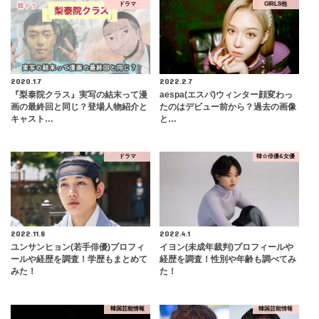
ドラマ
GIRLS他
2020.1.7
2022.2.7
『梨泰院クラス』実写の結末って漫
aespa(エスパ)ウィンター顔変わっ
画の最終回と同じ？登場人物紹介と
たのはデビュー前から？過去の画像
キャスト…
と…
ドラマ
韓☆俳優&女優
2022.11.8
2022.4.1
ユンサンヒョン(若手俳優)プロフィ
イヨン(未成年裁判)プロフィールや
ールや経歴を調査！学歴もまとめて
経歴を調査！性別や年齢も調べてみ
みた！
た！
韓国芸能情報
韓国芸能情報