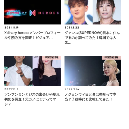
2021.11.19
2021.8.22
Xdinary heroesメンバープロフィー
グァンス(SUPERNOVA)日本に住ん
ルや読み方を調査！ビジュア…
でるのか調べてみた！韓国では人
気…
韓国芸能情報
韓国芸能情報
2021.10.8
2022.1.24
ソンフンミンとジスの出会いや馴れ
ノジョンウィ目と鼻は整形って本
初めを調査！元カノはミナってマ
当？子役時代と比較してみた！
ジ？