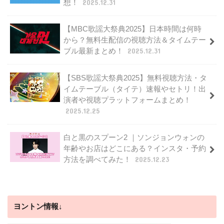
想！
2025.12.31
【MBC歌謡大祭典2025】日本時間は何時
から？無料生配信の視聴方法＆タイムテー
ブル最新まとめ！
2025.12.31
【SBS歌謡大祭典2025】無料視聴方法・タ
イムテーブル（タイテ）速報やセトリ！出
演者や視聴プラットフォームまとめ！
2025.12.25
白と黒のスプーン2 ｜ソンジョンウォンの
年齢やお店はどこにある？インスタ・予約
方法を調べてみた！
2025.12.23
ヨントン情報↓