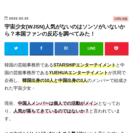
2022.02.25
GIRLS他
宇宙少女(WJSN)人気がないのはソンソがいないか
ら？本国ファンの反応を調べてみた！
LINE
韓国の芸能事務所である
STARSHIPエンターテイメント
と中
国の芸能事務所である
YUEHUAエンターテイメント
が共同で
企画し、
韓国出身の10人と中国出身の3人
のメンバーで結成さ
れた宇宙少女・
現在、
中国人メンバーは個人での活動がメイン
となってお
り、
人気が落ちてきているのではないか？
と言われていま
す。