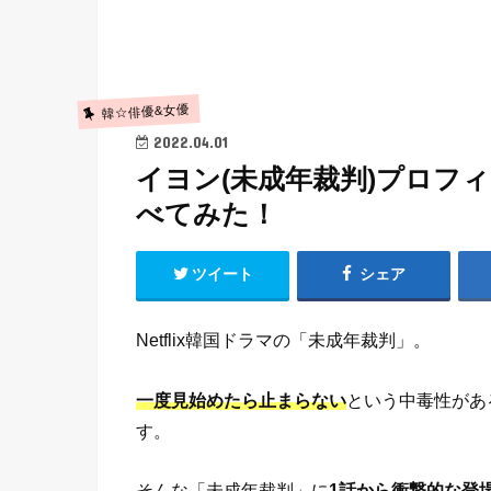
韓☆俳優&女優
2022.04.01
イヨン(未成年裁判)プロフ
べてみた！
ツイート
シェア
Netflix韓国ドラマの「未成年裁判」。
一度見始めたら止まらない
という中毒性があ
す。
そんな「未成年裁判」に
1話から衝撃的な登