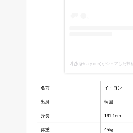
이연(@h.a.y.eon)がシェアした投
名前
イ・ヨン
出身
韓国
身長
161.1cm
体重
45㎏