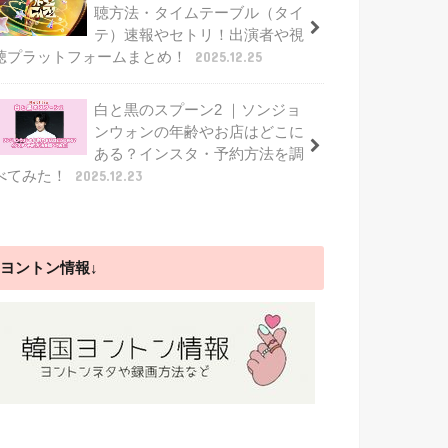
聴方法・タイムテーブル（タイ
テ）速報やセトリ！出演者や視
聴プラットフォームまとめ！
2025.12.25
白と黒のスプーン2 ｜ソンジョ
ンウォンの年齢やお店はどこに
ある？インスタ・予約方法を調
べてみた！
2025.12.23
ヨントン情報↓