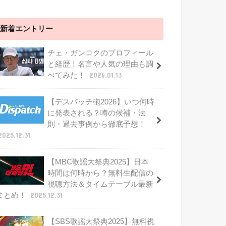
新着エントリー
チェ・ガンロクのプロフィール
と経歴！名言や人気の理由も調
べてみた！
2026.01.13
【デスパッチ砲2026】いつ何時
に発表される？噂の候補・法
則・過去事例から徹底予想！
2025.12.31
【MBC歌謡大祭典2025】日本
時間は何時から？無料生配信の
視聴方法＆タイムテーブル最新
まとめ！
2025.12.31
【SBS歌謡大祭典2025】無料視