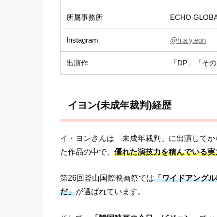
所属事務所
ECHO GLOB
Instagram
@h.a.y.eon
出演作
「DP」「そ
イヨン(未成年裁判)経歴
イ・ヨンさんは「未成年裁判」に出演してか
た作品の中で、
優れた演技力を積んでいる実
第26回釜山国際映画祭では
「ワイドアングル
だ」
が選ばれています。