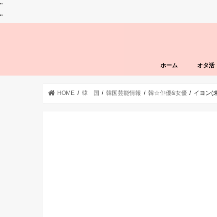
"
"
ホーム
オタ活
HOME
韓 国
韓国芸能情報
韓☆俳優&女優
イヨン(