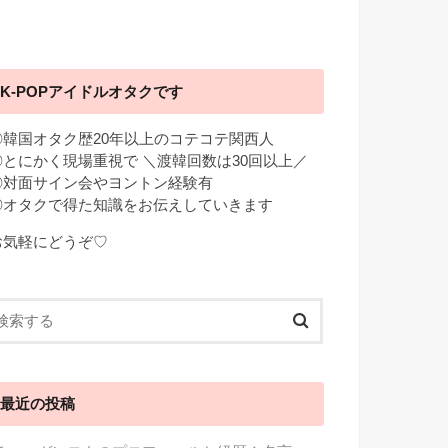
K-POPアイドルオタクです
◎韓国オタク歴20年以上のコテコテ関西人
◎とにかく現場重視で ＼渡韓回数は30回以上／
◎対面サイン会やヨントン経験有
◎オタクで得た知識をお伝えしていきます
お気軽にどうぞ♡
最近の投稿