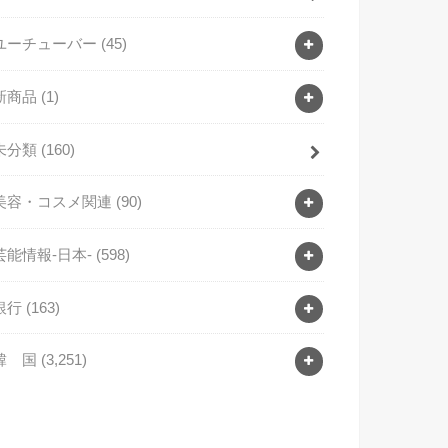
ユーチューバー
(45)
新商品
(1)
未分類
(160)
美容・コスメ関連
(90)
芸能情報-日本-
(598)
銀行
(163)
韓 国
(3,251)