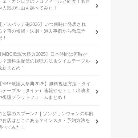
チェ・ガンロクのプロフィールと経歴！名言
や人気の理由も調べてみた！
【デスパッチ砲2026】いつ何時に発表され
る？噂の候補・法則・過去事例から徹底予
想！
【MBC歌謡大祭典2025】日本時間は何時か
ら？無料生配信の視聴方法＆タイムテーブル
最新まとめ！
【SBS歌謡大祭典2025】無料視聴方法・タイ
ムテーブル（タイテ）速報やセトリ！出演者
や視聴プラットフォームまとめ！
白と黒のスプーン2 ｜ソンジョンウォンの年齢
やお店はどこにある？インスタ・予約方法を
調べてみた！