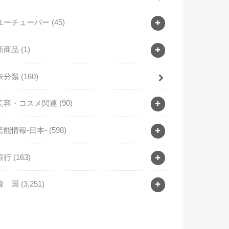
ユーチューバー
(45)
新商品
(1)
未分類
(160)
美容・コスメ関連
(90)
芸能情報-日本-
(598)
銀行
(163)
韓 国
(3,251)