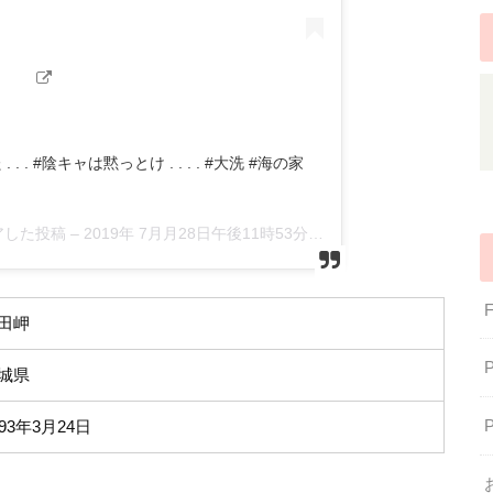
 . #陰キャは黙っとけ . . . . #大洗 #海の家
ェアした投稿 –
2019年 7月月28日午後11時53分PDT
田岬
城県
993年3月24日