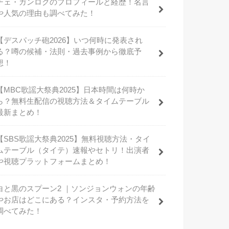
チェ・ガンロクのプロフィールと経歴！名言
や人気の理由も調べてみた！
【デスパッチ砲2026】いつ何時に発表され
る？噂の候補・法則・過去事例から徹底予
想！
【MBC歌謡大祭典2025】日本時間は何時か
ら？無料生配信の視聴方法＆タイムテーブル
最新まとめ！
【SBS歌謡大祭典2025】無料視聴方法・タイ
ムテーブル（タイテ）速報やセトリ！出演者
や視聴プラットフォームまとめ！
白と黒のスプーン2 ｜ソンジョンウォンの年齢
やお店はどこにある？インスタ・予約方法を
調べてみた！