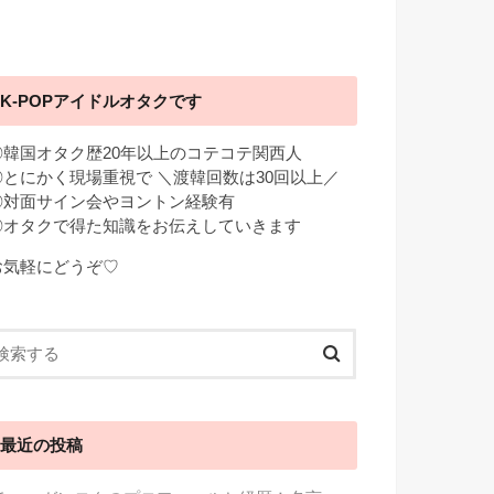
K-POPアイドルオタクです
◎韓国オタク歴20年以上のコテコテ関西人
◎とにかく現場重視で ＼渡韓回数は30回以上／
◎対面サイン会やヨントン経験有
◎オタクで得た知識をお伝えしていきます
お気軽にどうぞ♡
最近の投稿