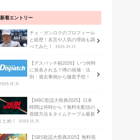
新着エントリー
チェ・ガンロクのプロフィール
と経歴！名言や人気の理由も調
べてみた！
2026.01.13
【デスパッチ砲2026】いつ何時
に発表される？噂の候補・法
則・過去事例から徹底予想！
2025.12.31
【MBC歌謡大祭典2025】日本
時間は何時から？無料生配信の
視聴方法＆タイムテーブル最新
まとめ！
2025.12.31
【SBS歌謡大祭典2025】無料視