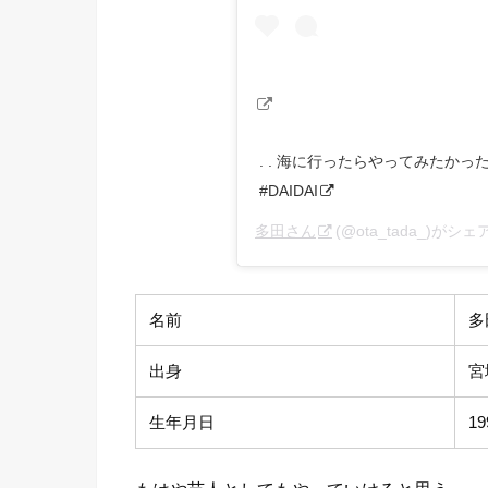
. . 海に行ったらやってみたかった . .
#DAIDAI
多田さん
(@ota_tada_)がシ
名前
多
出身
宮
生年月日
1