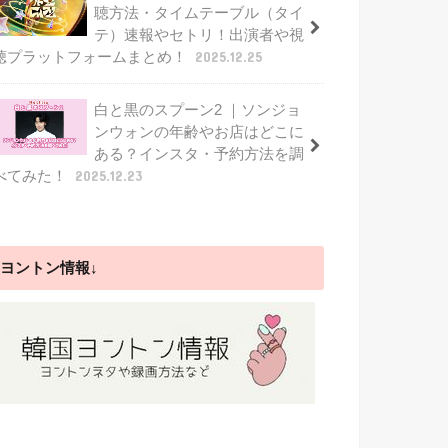
聴方法・タイムテーブル（タイ
テ）速報やセトリ！出演者や視
聴プラットフォームまとめ！
2025.12.25
白と黒のスプーン2 ｜ソンジョ
ンウォンの年齢やお店はどこに
ある？インスタ・予約方法を調
べてみた！
2025.12.23
ヨントン情報↓