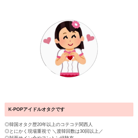
K-POPアイドルオタクです
◎韓国オタク歴20年以上のコテコテ関西人
◎とにかく現場重視で ＼渡韓回数は30回以上／
◎対面サイン会やヨントン経験有