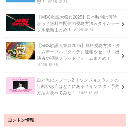
想！
2025.12.31
【MBC歌謡大祭典2025】日本時間は何時
から？無料生配信の視聴方法＆タイムテー
ブル最新まとめ！
2025.12.31
【SBS歌謡大祭典2025】無料視聴方法・タ
イムテーブル（タイテ）速報やセトリ！出
演者や視聴プラットフォームまとめ！
2025.12.25
白と黒のスプーン2 ｜ソンジョンウォンの
年齢やお店はどこにある？インスタ・予約
方法を調べてみた！
2025.12.23
ヨントン情報↓