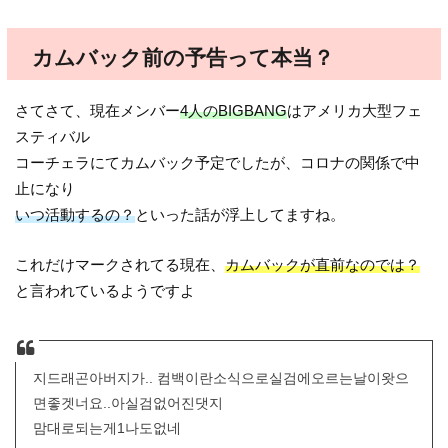
カムバック前の予告って本当？
さてさて、現在メンバー
4人のBIGBANG
はアメリカ大型フェ
スティバル
コーチェラにてカムバック予定でしたが、コロナの関係で中
止になり
いつ活動するの？
といった話が浮上してますね。
これだけマークされてる現在、
カムバックが直前なのでは？
と言われているようですよ
지드래곤아버지가.. 컴백이란소식으로실검에오르는날이왓으
면좋겟너요..아실검없어진댓지
맘대로되는게1나도없네