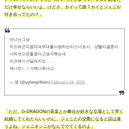
だけ幸せならいいよ。けどさ、カイって誰？カイとジェニが
付き合ってたの？」
아니난그냥
지드래곤의음악과무대를사랑하는리스너로서…걍빨리결혼이
나하셧으면좋겠다고생각햇는데
이건얘기가달라지죠……..
제니언ㄴㅣ가왜나옷냐고
— 엥 (@ygfangirlbian)
February 24, 2021
「ただ、G-DRAGONの音楽とか舞台が好きな立場として早く
結婚してくれたらいいのに、ジェニとの交際になると話は違
うよね。ジェニオンニがなんででてくるのよ」