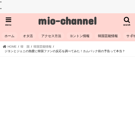
"
"
mio-channel
menu
search
ホーム
オタ活
アクセス方法
ヨントン情報
韓国芸能情報
サイ
HOME
韓 国
韓国芸能情報
ジヨンとジェニの熱愛に韓国ファンの反応を調べてみた！カムバック前の予告って本当？