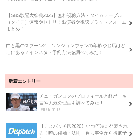
【SBS歌謡大祭典2025】無料視聴方法・タイムテーブル
（タイテ）速報やセトリ！出演者や視聴プラットフォーム
まとめ！
白と黒のスプーン2 ｜ソンジョンウォンの年齢やお店はど
こにある？インスタ・予約方法を調べてみた！
新着エントリー
チェ・ガンロクのプロフィールと経歴！名
言や人気の理由も調べてみた！
2026.01.13
【デスパッチ砲2026】いつ何時に発表され
る？噂の候補・法則・過去事例から徹底予