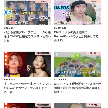
other
other
2020.2.7
2020.2.18
X1から派生グループデビューの可能
ONEUSソホの炎上理由に
性は？MBKは確定でスンヨンとヨハ
RocketPunchのソヒが関係してる
ンも…
の？匂…
韓国芸能情報
韓 国
2022.9.2
2019.9.29
【ジェニーとV(テテ)】ハッキングし
X1のイベント現地販売でマスターが
た犯人のアカウントや内容をまと
逮捕？誰の担当なのか経緯と詳細を
め！事…
調査！
韓国芸能情報
GIRLS他