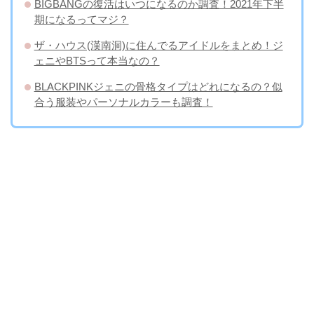
BIGBANGの復活はいつになるのか調査！2021年下半
期になるってマジ？
ザ・ハウス(漢南洞)に住んでるアイドルをまとめ！ジ
ェニやBTSって本当なの？
BLACKPINKジェニの骨格タイプはどれになるの？似
合う服装やパーソナルカラーも調査！