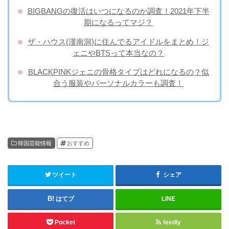
BIGBANGの復活はいつになるのか調査！2021年下半
期になるってマジ？
ザ・ハウス(漢南洞)に住んでるアイドルをまとめ！ジ
ェニやBTSって本当なの？
BLACKPINKジェニの骨格タイプはどれになるの？似
合う服装やパーソナルカラーも調査！
韓国芸能情報
おすすめ
ツイート
シェア
はてブ
LINE
Pocket
feedly