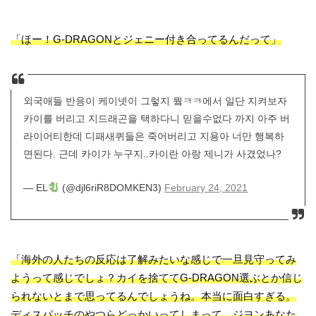
「ほー！G-DRAGONとジェニー付き合ってるんだって」
외국애들 반응이 케이넷이 그렇지 뭨ㅋㅋ에서 일단 지켜보자
카이를 버리고 지드래곤을 택하다니 믿을수없다 까지 아주 버
라이어티한데 디패새퀴들은 죽어버리고 지용아 너만 행복하
면된다. 근데 카이가 누구지..카이란 아랑 제니가 사겼었나?
— EL
(@djl6riR8DOMKEN3)
February 24, 2021
「海外の人たちの反応は了解みたいな感じで一旦見守ってみ
ようって感じでしょ？カイを捨ててG-DRAGON選ぶとか信じ
られないとまで思ってるんでしょうね。本当に面白すぎる。
ディスパッチのやつらどっかいってしまって、ジヨンあなた