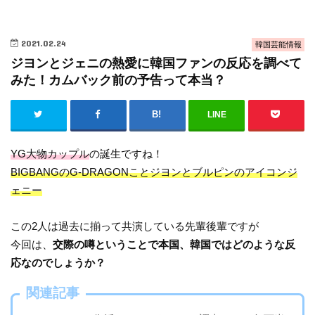
2021.02.24
韓国芸能情報
ジヨンとジェニの熱愛に韓国ファンの反応を調べて
みた！カムバック前の予告って本当？
LINE
YG大物カップル
の誕生ですね！
BIGBANGのG-DRAGONことジヨンとブルピンのアイコンジ
ェニー
この2人は過去に揃って共演している先輩後輩ですが
今回は、
交際の噂ということで本国、韓国ではどのような反
応なのでしょうか？
関連記事