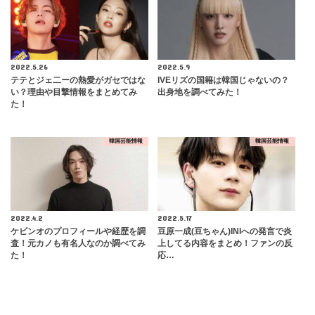
2022.5.26
2022.5.9
テテとジェ二ーの熱愛がガセではな
IVEリズの国籍は韓国じゃないの？
い？理由や目撃情報をまとめてみ
出身地を調べてみた！
た！
韓国芸能情報
韓国芸能情報
2022.4.2
2022.5.17
ケビンオのプロフィールや経歴を調
豆原一成(豆ちゃん)INIへの発言で炎
査！元カノも有名人なのか調べてみ
上してる内容をまとめ！ファンの反
た！
応…