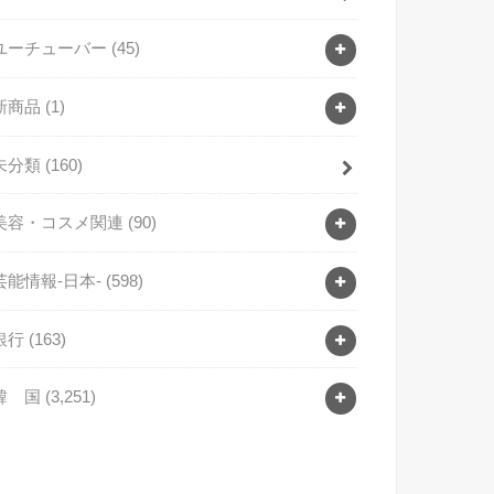
ユーチューバー
(45)
新商品
(1)
未分類
(160)
美容・コスメ関連
(90)
芸能情報-日本-
(598)
銀行
(163)
韓 国
(3,251)