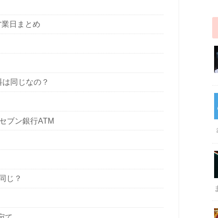
M営業日まとめ
料は同じなの？
セブン銀行ATM
同じ？
宛て