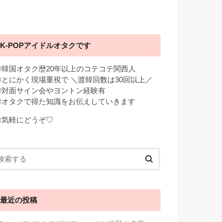
K-POPアイドルオタクです
◎韓国オタク歴20年以上のコテコテ関西人
◎とにかく現場重視で ＼渡韓回数は30回以上／
◎対面サイン会やヨントン経験有
◎オタクで得た知識をお伝えしていきます
お気軽にどうぞ♡
最近の投稿