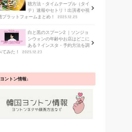
聴方法・タイムテーブル（タイ
テ）速報やセトリ！出演者や視
聴プラットフォームまとめ！
2025.12.25
白と黒のスプーン2 ｜ソンジョ
ンウォンの年齢やお店はどこに
ある？インスタ・予約方法を調
べてみた！
2025.12.23
ヨントン情報↓