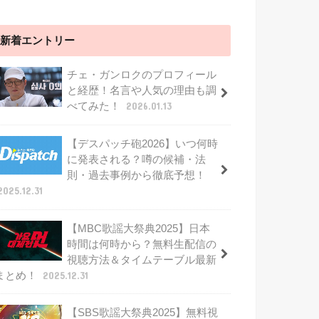
新着エントリー
チェ・ガンロクのプロフィール
と経歴！名言や人気の理由も調
べてみた！
2026.01.13
【デスパッチ砲2026】いつ何時
に発表される？噂の候補・法
則・過去事例から徹底予想！
2025.12.31
【MBC歌謡大祭典2025】日本
時間は何時から？無料生配信の
視聴方法＆タイムテーブル最新
まとめ！
2025.12.31
【SBS歌謡大祭典2025】無料視