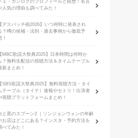
チェ・ガンロクのプロフィールと経歴！名言
や人気の理由も調べてみた！
【デスパッチ砲2026】いつ何時に発表され
る？噂の候補・法則・過去事例から徹底予
想！
【MBC歌謡大祭典2025】日本時間は何時か
ら？無料生配信の視聴方法＆タイムテーブル
最新まとめ！
【SBS歌謡大祭典2025】無料視聴方法・タイ
ムテーブル（タイテ）速報やセトリ！出演者
や視聴プラットフォームまとめ！
白と黒のスプーン2 ｜ソンジョンウォンの年齢
やお店はどこにある？インスタ・予約方法を
調べてみた！