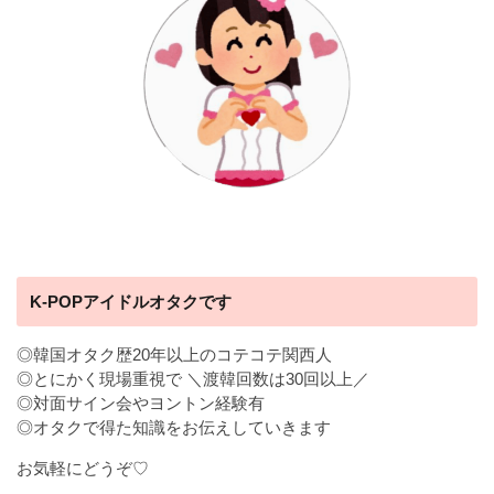
K-POPアイドルオタクです
◎韓国オタク歴20年以上のコテコテ関西人
◎とにかく現場重視で ＼渡韓回数は30回以上／
◎対面サイン会やヨントン経験有
◎オタクで得た知識をお伝えしていきます
お気軽にどうぞ♡