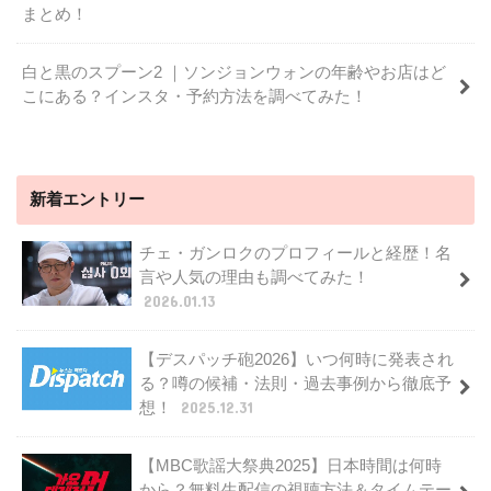
まとめ！
白と黒のスプーン2 ｜ソンジョンウォンの年齢やお店はど
こにある？インスタ・予約方法を調べてみた！
新着エントリー
チェ・ガンロクのプロフィールと経歴！名
言や人気の理由も調べてみた！
2026.01.13
【デスパッチ砲2026】いつ何時に発表され
る？噂の候補・法則・過去事例から徹底予
想！
2025.12.31
【MBC歌謡大祭典2025】日本時間は何時
から？無料生配信の視聴方法＆タイムテー