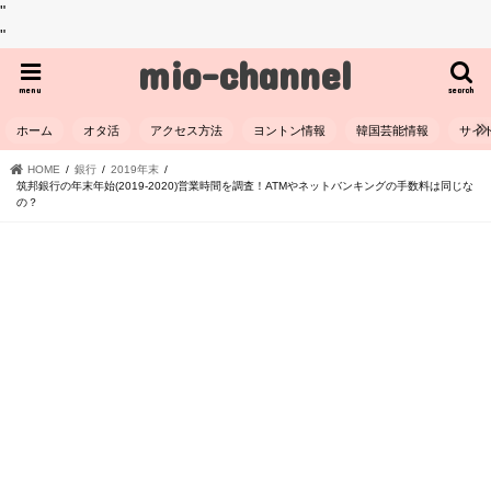
"
"
mio-channel
menu
search
ホーム
オタ活
アクセス方法
ヨントン情報
韓国芸能情報
サイ
HOME
銀行
2019年末
筑邦銀行の年末年始(2019-2020)営業時間を調査！ATMやネットバンキングの手数料は同じな
の？