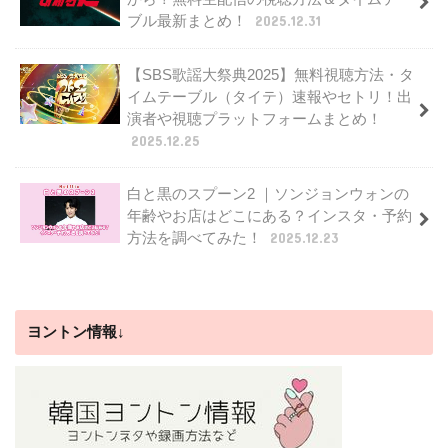
ブル最新まとめ！
2025.12.31
【SBS歌謡大祭典2025】無料視聴方法・タ
イムテーブル（タイテ）速報やセトリ！出
演者や視聴プラットフォームまとめ！
2025.12.25
白と黒のスプーン2 ｜ソンジョンウォンの
年齢やお店はどこにある？インスタ・予約
方法を調べてみた！
2025.12.23
ヨントン情報↓