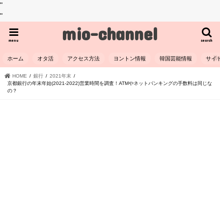
"
"
mio-channel
menu
search
ホーム
オタ活
アクセス方法
ヨントン情報
韓国芸能情報
サイ
HOME
銀行
2021年末
京都銀行の年末年始(2021-2022)営業時間を調査！ATMやネットバンキングの手数料は同じな
の？