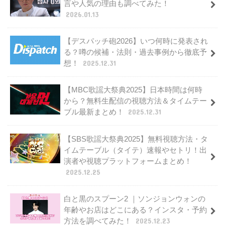
言や人気の理由も調べてみた！
2026.01.13
【デスパッチ砲2026】いつ何時に発表され
る？噂の候補・法則・過去事例から徹底予
想！
2025.12.31
【MBC歌謡大祭典2025】日本時間は何時
から？無料生配信の視聴方法＆タイムテー
ブル最新まとめ！
2025.12.31
【SBS歌謡大祭典2025】無料視聴方法・タ
イムテーブル（タイテ）速報やセトリ！出
演者や視聴プラットフォームまとめ！
2025.12.25
白と黒のスプーン2 ｜ソンジョンウォンの
年齢やお店はどこにある？インスタ・予約
方法を調べてみた！
2025.12.23