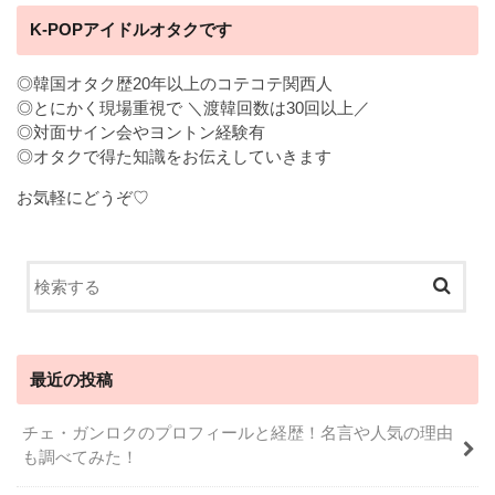
K-POPアイドルオタクです
◎韓国オタク歴20年以上のコテコテ関西人
◎とにかく現場重視で ＼渡韓回数は30回以上／
◎対面サイン会やヨントン経験有
◎オタクで得た知識をお伝えしていきます
お気軽にどうぞ♡
最近の投稿
チェ・ガンロクのプロフィールと経歴！名言や人気の理由
も調べてみた！