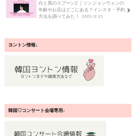
白と黒のスプーン2 ｜ソンジョンウォンの
年齢やお店はどこにある？インスタ・予約
方法を調べてみた！
2025.12.23
ヨントン情報↓
韓国♡コンサート会場専用↓