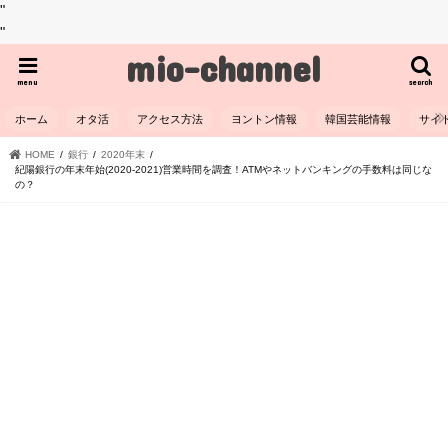
"
"
mio-channel
menu
search
ホーム
オタ活
アクセス方法
ヨントン情報
韓国芸能情報
サイ
HOME
銀行
2020年末
紀陽銀行の年末年始(2020-2021)営業時間を調査！ATMやネットバンキングの手数料は同じな
の？