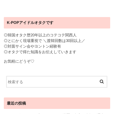
K-POPアイドルオタクです
◎韓国オタク歴20年以上のコテコテ関西人
◎とにかく現場重視で ＼渡韓回数は30回以上／
◎対面サイン会やヨントン経験有
◎オタクで得た知識をお伝えしていきます
お気軽にどうぞ♡
最近の投稿