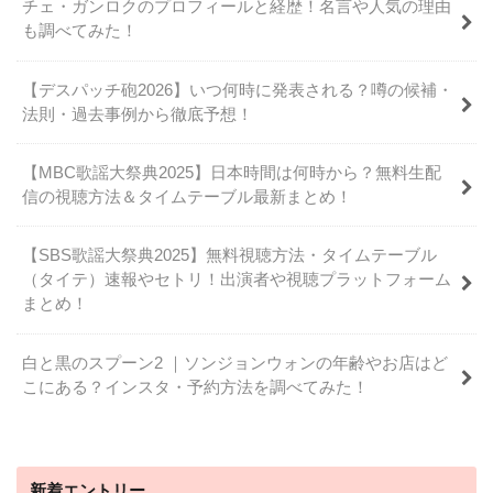
チェ・ガンロクのプロフィールと経歴！名言や人気の理由
も調べてみた！
【デスパッチ砲2026】いつ何時に発表される？噂の候補・
法則・過去事例から徹底予想！
【MBC歌謡大祭典2025】日本時間は何時から？無料生配
信の視聴方法＆タイムテーブル最新まとめ！
【SBS歌謡大祭典2025】無料視聴方法・タイムテーブル
（タイテ）速報やセトリ！出演者や視聴プラットフォーム
まとめ！
白と黒のスプーン2 ｜ソンジョンウォンの年齢やお店はど
こにある？インスタ・予約方法を調べてみた！
新着エントリー