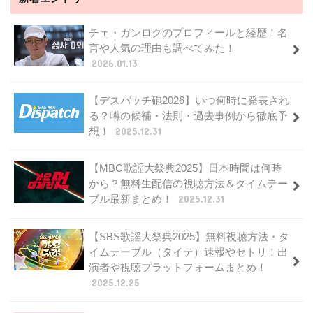
チェ・ガンロクのプロフィールと経歴！名
言や人気の理由も調べてみた！
2026.01.13
【デスパッチ砲2026】いつ何時に発表され
る？噂の候補・法則・過去事例から徹底予
想！
2025.12.31
【MBC歌謡大祭典2025】日本時間は何時
から？無料生配信の視聴方法＆タイムテー
ブル最新まとめ！
2025.12.31
【SBS歌謡大祭典2025】無料視聴方法・タ
イムテーブル（タイテ）速報やセトリ！出
演者や視聴プラットフォームまとめ！
2025.12.25