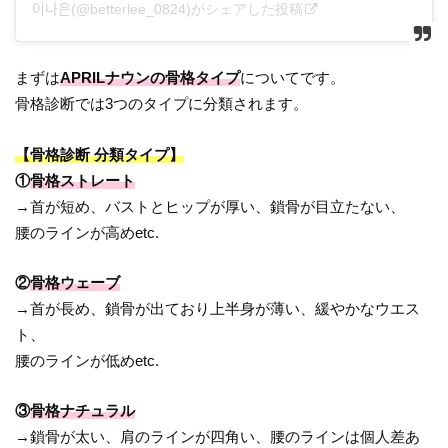
이나은(@betterlee_0824)がシェアした投稿
まずは
APRILナウンの骨格タイプ
についてです。
骨格診断では3つのタイプに分類されます。
【骨格診断 分類タイプ】
①
骨格ストレート
→首が短め、バストとヒップが厚い、鎖骨が目立たない、
腰のラインが高めetc.
②
骨格ウェーブ
→首が長め、鎖骨が出ており上半身が薄い、緩やかなウエス
ト、
腰のラインが低めetc.
③
骨格ナチュラル
→鎖骨が太い、肩のラインが四角い、腰のラインは個人差あ