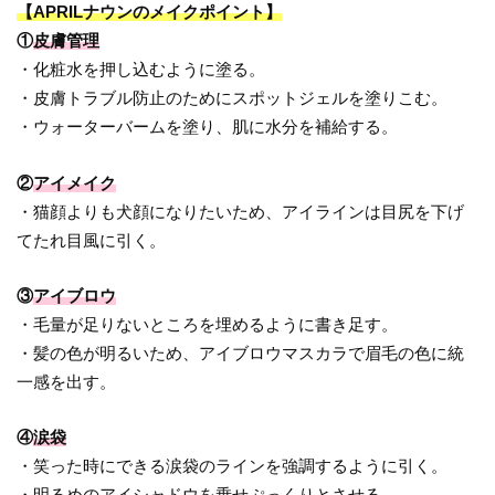
【APRILナウンのメイクポイント】
①
皮膚管理
・化粧水を押し込むように塗る。
・皮膚トラブル防止のためにスポットジェルを塗りこむ。
・ウォーターバームを塗り、肌に水分を補給する。
②
アイメイク
・猫顔よりも犬顔になりたいため、アイラインは目尻を下げ
てたれ目風に引く。
③
アイブロウ
・毛量が足りないところを埋めるように書き足す。
・髪の色が明るいため、アイブロウマスカラで眉毛の色に統
一感を出す。
④
涙袋
・笑った時にできる涙袋のラインを強調するように引く。
・明るめのアイシャドウを乗せぷっくりとさせる。