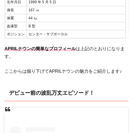
生年月日
1999 年 5 月 5 日
身長
167 ㎝
体重
44 ㎏
血液型
B 型
ポジション
センター・サブボーカル
APRILナウンの簡単なプロフィール
は上記のとおりになりま
す。
ここからは掘り下げてAPRILナウンの魅力をご紹介します♪
デビュー前の波乱万丈エピソード！