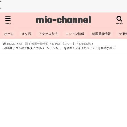
"
"
mio-channel
menu
search
ホーム
オタ活
アクセス方法
ヨントン情報
韓国芸能情報
サイ
HOME
韓 国
韓国芸能情報
K-POP【ヨジャ】
GIRLS他
APRILナウンの骨格タイプやパーソナルカラーを調査！メイクのポイントは眉毛なの？