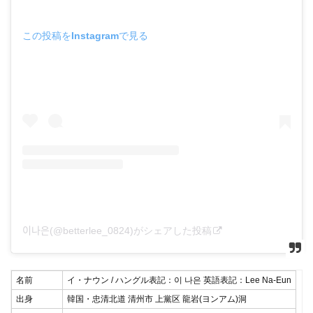
この投稿をInstagramで見る
이나은(@betterlee_0824)がシェアした投稿
名前
イ・ナウン / ハングル表記：이 나은 英語表記：Lee Na-Eun
出身
韓国・忠清北道 清州市 上黨区 龍岩(ヨンアム)洞