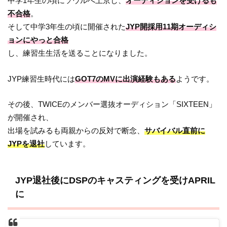
中学1年生の頃にソウルへ上京し、
オーディションを受けるも
不合格
。
そして中学3年生の頃に開催された
JYP開採用11期オーディシ
ョンにやっと合格
し、練習生生活を送ることになりました。
JYP練習生時代には
GOT7のMVに出演経験もある
ようです。
その後、TWICEのメンバー選抜オーディション「SIXTEEN」
が開催され、
出場を試みるも両親からの反対で断念、
サバイバル直前に
JYPを退社
しています。
JYP退社後にDSPのキャスティングを受けAPRIL
に