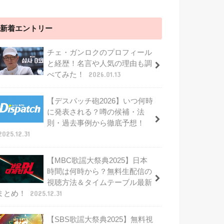
新着エントリー
チェ・ガンロクのプロフィール
と経歴！名言や人気の理由も調
べてみた！
2026.01.13
【デスパッチ砲2026】いつ何時
に発表される？噂の候補・法
則・過去事例から徹底予想！
2025.12.31
【MBC歌謡大祭典2025】日本
時間は何時から？無料生配信の
視聴方法＆タイムテーブル最新
まとめ！
2025.12.31
【SBS歌謡大祭典2025】無料視