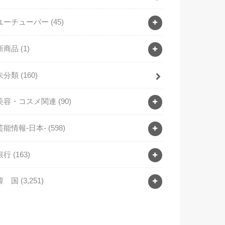
ユーチューバー
(45)
新商品
(1)
未分類
(160)
美容・コスメ関連
(90)
芸能情報-日本-
(598)
銀行
(163)
韓 国
(3,251)