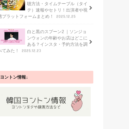
聴方法・タイムテーブル（タイ
テ）速報やセトリ！出演者や視
聴プラットフォームまとめ！
2025.12.25
白と黒のスプーン2 ｜ソンジョ
ンウォンの年齢やお店はどこに
ある？インスタ・予約方法を調
べてみた！
2025.12.23
ヨントン情報↓