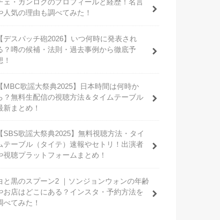
チェ・ガンロクのプロフィールと経歴！名言
や人気の理由も調べてみた！
【デスパッチ砲2026】いつ何時に発表され
る？噂の候補・法則・過去事例から徹底予
想！
【MBC歌謡大祭典2025】日本時間は何時か
ら？無料生配信の視聴方法＆タイムテーブル
最新まとめ！
【SBS歌謡大祭典2025】無料視聴方法・タイ
ムテーブル（タイテ）速報やセトリ！出演者
や視聴プラットフォームまとめ！
白と黒のスプーン2 ｜ソンジョンウォンの年齢
やお店はどこにある？インスタ・予約方法を
調べてみた！