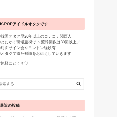
K-POPアイドルオタクです
◎韓国オタク歴20年以上のコテコテ関西人
◎とにかく現場重視で ＼渡韓回数は30回以上／
◎対面サイン会やヨントン経験有
◎オタクで得た知識をお伝えしていきます
お気軽にどうぞ♡
最近の投稿