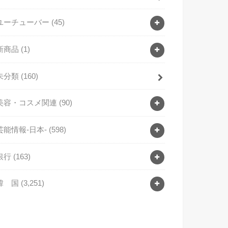
ユーチューバー
(45)
新商品
(1)
未分類
(160)
美容・コスメ関連
(90)
芸能情報-日本-
(598)
銀行
(163)
韓 国
(3,251)