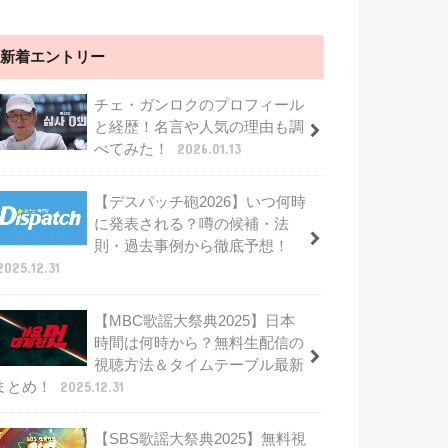
新着エントリー
チェ・ガンロクのプロフィール
と経歴！名言や人気の理由も調
べてみた！
2026.01.13
【デスパッチ砲2026】いつ何時
に発表される？噂の候補・法
則・過去事例から徹底予想！
2025.12.31
【MBC歌謡大祭典2025】日本
時間は何時から？無料生配信の
視聴方法＆タイムテーブル最新
まとめ！
2025.12.31
【SBS歌謡大祭典2025】無料視