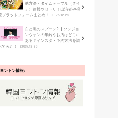
聴方法・タイムテーブル（タイ
テ）速報やセトリ！出演者や視
聴プラットフォームまとめ！
2025.12.25
白と黒のスプーン2 ｜ソンジョ
ンウォンの年齢やお店はどこに
ある？インスタ・予約方法を調
べてみた！
2025.12.23
ヨントン情報↓