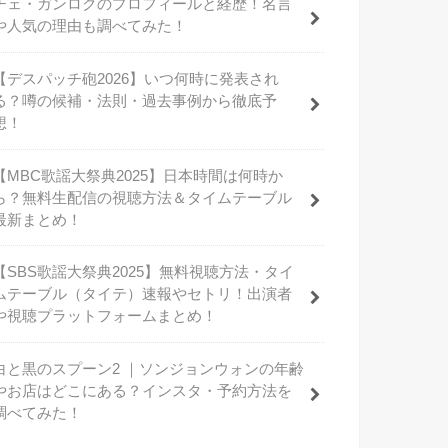
チェ・ガンロクのプロフィールと経歴！名言
や人気の理由も調べてみた！
【デスパッチ砲2026】いつ何時に発表され
る？噂の候補・法則・過去事例から徹底予
想！
【MBC歌謡大祭典2025】日本時間は何時か
ら？無料生配信の視聴方法＆タイムテーブル
最新まとめ！
【SBS歌謡大祭典2025】無料視聴方法・タイ
ムテーブル（タイテ）速報やセトリ！出演者
や視聴プラットフォームまとめ！
白と黒のスプーン2 ｜ソンジョンウォンの年齢
やお店はどこにある？インスタ・予約方法を
調べてみた！