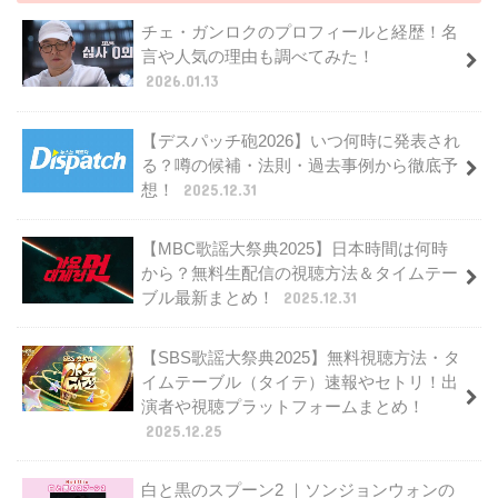
チェ・ガンロクのプロフィールと経歴！名
言や人気の理由も調べてみた！
2026.01.13
【デスパッチ砲2026】いつ何時に発表され
る？噂の候補・法則・過去事例から徹底予
想！
2025.12.31
【MBC歌謡大祭典2025】日本時間は何時
から？無料生配信の視聴方法＆タイムテー
ブル最新まとめ！
2025.12.31
【SBS歌謡大祭典2025】無料視聴方法・タ
イムテーブル（タイテ）速報やセトリ！出
演者や視聴プラットフォームまとめ！
2025.12.25
白と黒のスプーン2 ｜ソンジョンウォンの