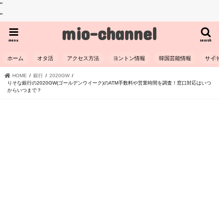
"
"
mio-channel
menu
search
ホーム
オタ活
アクセス方法
ヨントン情報
韓国芸能情報
サイ
HOME
銀行
2020GW
りそな銀行の2020GW(ゴールデンウイーク)のATM手数料や営業時間を調査！窓口対応はいつ
からいつまで？