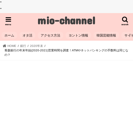
"
"
mio-channel
menu
search
ホーム
オタ活
アクセス方法
ヨントン情報
韓国芸能情報
サイ
HOME
銀行
2020年末
青森銀行の年末年始(2020-2021)営業時間を調査！ATMやネットバンキングの手数料は同じな
の？