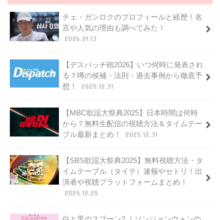
チェ・ガンロクのプロフィールと経歴！名
言や人気の理由も調べてみた！
2026.01.13
【デスパッチ砲2026】いつ何時に発表され
る？噂の候補・法則・過去事例から徹底予
想！
2025.12.31
【MBC歌謡大祭典2025】日本時間は何時
から？無料生配信の視聴方法＆タイムテー
ブル最新まとめ！
2025.12.31
【SBS歌謡大祭典2025】無料視聴方法・タ
イムテーブル（タイテ）速報やセトリ！出
演者や視聴プラットフォームまとめ！
2025.12.25
白と黒のスプーン2 ｜ソンジョンウォンの