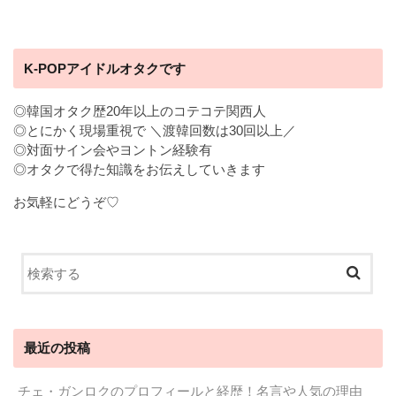
K-POPアイドルオタクです
◎韓国オタク歴20年以上のコテコテ関西人
◎とにかく現場重視で ＼渡韓回数は30回以上／
◎対面サイン会やヨントン経験有
◎オタクで得た知識をお伝えしていきます
お気軽にどうぞ♡
最近の投稿
チェ・ガンロクのプロフィールと経歴！名言や人気の理由