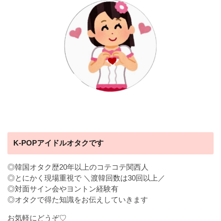
K-POPアイドルオタクです
◎韓国オタク歴20年以上のコテコテ関西人
◎とにかく現場重視で ＼渡韓回数は30回以上／
◎対面サイン会やヨントン経験有
◎オタクで得た知識をお伝えしていきます
お気軽にどうぞ♡