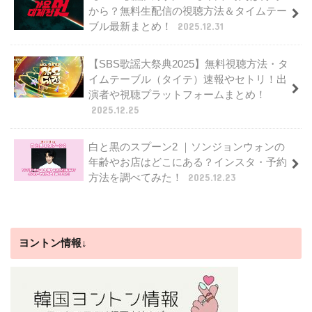
から？無料生配信の視聴方法＆タイムテー
ブル最新まとめ！
2025.12.31
【SBS歌謡大祭典2025】無料視聴方法・タ
イムテーブル（タイテ）速報やセトリ！出
演者や視聴プラットフォームまとめ！
2025.12.25
白と黒のスプーン2 ｜ソンジョンウォンの
年齢やお店はどこにある？インスタ・予約
方法を調べてみた！
2025.12.23
ヨントン情報↓