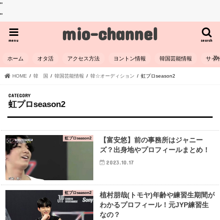
"
"
mio-channel
menu
search
ホーム
オタ活
アクセス方法
ヨントン情報
韓国芸能情報
サイ
HOME
韓 国
韓国芸能情報
韓☆オーディション
虹プロseason2
虹プロseason2
虹プロseason2
【富安悠】前の事務所はジャニー
ズ？出身地やプロフィールまとめ！
2023.10.17
虹プロseason2
植村朋哉(トモヤ)年齢や練習生期間が
わかるプロフィール！元JYP練習生
なの？