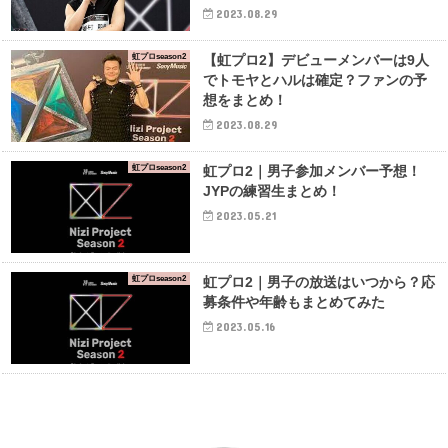
2023.08.29
虹プロseason2
【虹プロ2】デビューメンバーは9人
でトモヤとハルは確定？ファンの予
想をまとめ！
2023.08.29
虹プロseason2
虹プロ2｜男子参加メンバー予想！
JYPの練習生まとめ！
2023.05.21
虹プロseason2
虹プロ2｜男子の放送はいつから？応
募条件や年齢もまとめてみた
2023.05.16