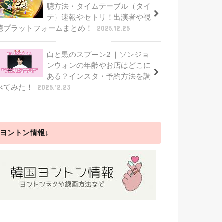
聴方法・タイムテーブル（タイ
テ）速報やセトリ！出演者や視
聴プラットフォームまとめ！
2025.12.25
白と黒のスプーン2 ｜ソンジョ
ンウォンの年齢やお店はどこに
ある？インスタ・予約方法を調
べてみた！
2025.12.23
ヨントン情報↓