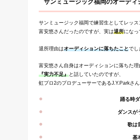
サンミュージック福岡のオーディ
サンミュージック福岡で練習生としてレッス
富安悠さんだったのですが、実は
退所
になっ
退所理由は
オーディションに落ちたこと
でし
富安悠さん自身はオーディションに落ちた理
『実力不足』
と話していたのですが、
虹プロ2のプロデューサーであるJ.Y.Park
踊る時
ダンスが
歌は
基