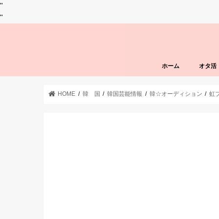
"
"
ホーム
オタ活
HOME
韓 国
韓国芸能情報
韓☆オーディション
虹プ