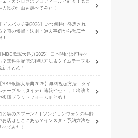
チェ・ガンロクのプロフィールと経歴！名言
や人気の理由も調べてみた！
【デスパッチ砲2026】いつ何時に発表され
る？噂の候補・法則・過去事例から徹底予
想！
【MBC歌謡大祭典2025】日本時間は何時か
ら？無料生配信の視聴方法＆タイムテーブル
最新まとめ！
【SBS歌謡大祭典2025】無料視聴方法・タイ
ムテーブル（タイテ）速報やセトリ！出演者
や視聴プラットフォームまとめ！
白と黒のスプーン2 ｜ソンジョンウォンの年齢
やお店はどこにある？インスタ・予約方法を
調べてみた！