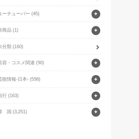
ユーチューバー
(45)
新商品
(1)
未分類
(160)
美容・コスメ関連
(90)
芸能情報-日本-
(598)
銀行
(163)
韓 国
(3,251)