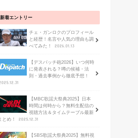
新着エントリー
チェ・ガンロクのプロフィール
と経歴！名言や人気の理由も調
べてみた！
2026.01.13
【デスパッチ砲2026】いつ何時
に発表される？噂の候補・法
則・過去事例から徹底予想！
2025.12.31
【MBC歌謡大祭典2025】日本
時間は何時から？無料生配信の
視聴方法＆タイムテーブル最新
まとめ！
2025.12.31
【SBS歌謡大祭典2025】無料視