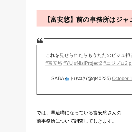
【富安悠】前の事務所はジャ
これを見せられたらもうただのビジュ担
#富安悠
#YU
#NiziProject2
#ニジプロ2
p
— SABA
ﾄﾐﾔｽﾕｳ (@qt40235)
October 
では、早速噂になっている富安悠さんの
前事務所について調査してしきます。