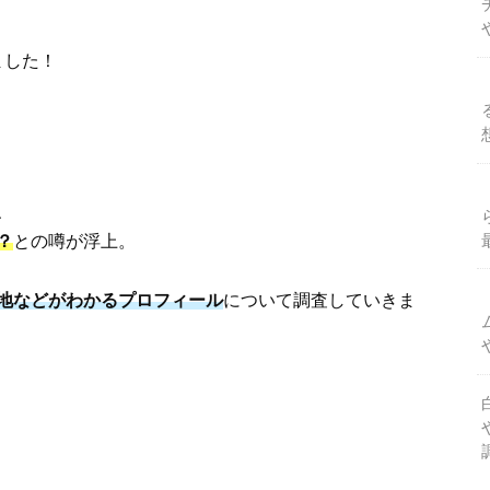
ました！
、
？
との噂が浮上。
地などがわかるプロフィール
について調査していきま