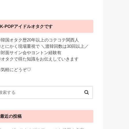
K-POPアイドルオタクです
◎韓国オタク歴20年以上のコテコテ関西人
◎とにかく現場重視で ＼渡韓回数は30回以上／
◎対面サイン会やヨントン経験有
◎オタクで得た知識をお伝えしていきます
お気軽にどうぞ♡
最近の投稿