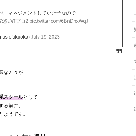
が、マネジメントしていた子なので
安悠
#虹プロ2
pic.twitter.com/6BnDnxWqJI
icfukuoka)
July 19, 2023
名な方々が
系スクール
として
する前に、
たようです。