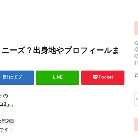
ャニーズ？出身地やプロフィールま
はてブ
LINE
Pocket
トの
ロ2』
。
の第2弾
です！