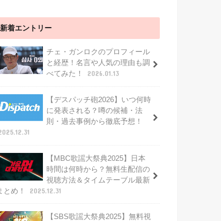
新着エントリー
チェ・ガンロクのプロフィール
と経歴！名言や人気の理由も調
べてみた！
2026.01.13
【デスパッチ砲2026】いつ何時
に発表される？噂の候補・法
則・過去事例から徹底予想！
2025.12.31
【MBC歌謡大祭典2025】日本
時間は何時から？無料生配信の
視聴方法＆タイムテーブル最新
まとめ！
2025.12.31
【SBS歌謡大祭典2025】無料視