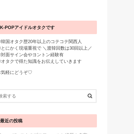
K-POPアイドルオタクです
◎韓国オタク歴20年以上のコテコテ関西人
◎とにかく現場重視で ＼渡韓回数は30回以上／
◎対面サイン会やヨントン経験有
◎オタクで得た知識をお伝えしていきます
お気軽にどうぞ♡
最近の投稿