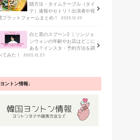
聴方法・タイムテーブル（タイ
テ）速報やセトリ！出演者や視
聴プラットフォームまとめ！
2025.12.25
白と黒のスプーン2 ｜ソンジョ
ンウォンの年齢やお店はどこに
ある？インスタ・予約方法を調
べてみた！
2025.12.23
ヨントン情報↓