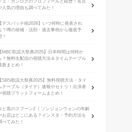
チェ・ガンロクのプロフィールと経歴！名言
や人気の理由も調べてみた！
【デスパッチ砲2026】いつ何時に発表され
る？噂の候補・法則・過去事例から徹底予
想！
【MBC歌謡大祭典2025】日本時間は何時か
ら？無料生配信の視聴方法＆タイムテーブル
最新まとめ！
【SBS歌謡大祭典2025】無料視聴方法・タイ
ムテーブル（タイテ）速報やセトリ！出演者
や視聴プラットフォームまとめ！
白と黒のスプーン2 ｜ソンジョンウォンの年齢
やお店はどこにある？インスタ・予約方法を
調べてみた！