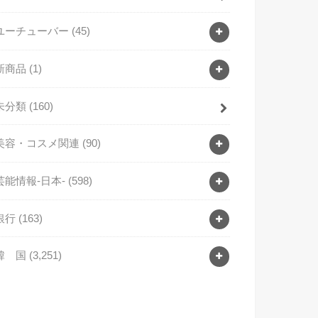
ユーチューバー
(45)
新商品
(1)
未分類
(160)
美容・コスメ関連
(90)
芸能情報-日本-
(598)
銀行
(163)
韓 国
(3,251)