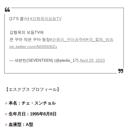
[17’S 쿱스]
#강형욱의보듬TV
강형욱의 보듬TV에
큰 꾸마 작은 꾸마 등장
#순둥이_꾸마공주
#본격_힐링_방송
pic.twitter.com/At00669IZx
— 세븐틴(SEVENTEEN) (@pledis_17)
April 29, 2023
【エスクプス プロフィール】
本名：チェ・スンチョル
生年月日：1995年8月8日
血液型：A型