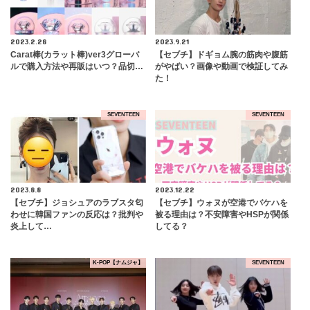
2023.2.28
2023.9.21
Carat棒(カラット棒)ver3グローバ
【セブチ】ドギョム腕の筋肉や腹筋
ルで購入方法や再販はいつ？品切…
がやばい？画像や動画で検証してみ
た！
SEVENTEEN
SEVENTEEN
2023.8.8
2023.12.22
【セブチ】ジョシュアのラブスタ匂
【セブチ】ウォヌが空港でバケハを
わせに韓国ファンの反応は？批判や
被る理由は？不安障害やHSPが関係
炎上して…
してる？
K-POP【ナムジャ】
SEVENTEEN