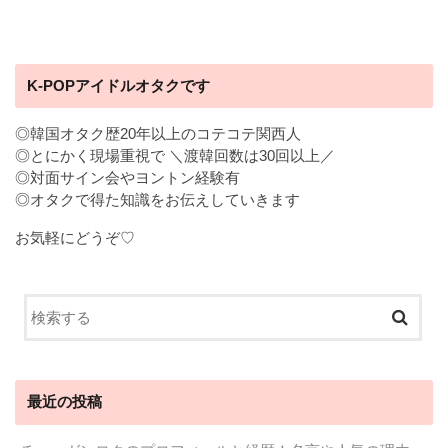
K-POPアイドルオタクです
◎韓国オタク歴20年以上のコテコテ関西人
◎とにかく現場重視で ＼渡韓回数は30回以上／
◎対面サイン会やヨントン経験有
◎オタクで得た知識をお伝えしていきます
お気軽にどうぞ♡
最近の投稿