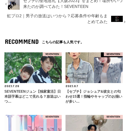
セブチの聖地巡礼【大阪2023】をまとめ！場所やいつ
来たのか調べてみた！SEVENTEEN
虹プロ2｜男子の放送はいつから？応募条件や年齢もま
とめてみた
RECOMMEND
こちらの記事も人気です。
SEVENTEEN
SEVENTEEN
2023.7.28
2023.8.7
SEVENTEENジュン【独家童活】日
【セブチ】ジョシュア&彼女との匂
本語字幕はどこで見れる？放送はい
わせ15選！指輪やキャップのお揃い
つ…
が多い…
SEVENTEEN
SEVENTEEN