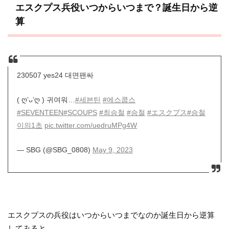
エスクプス兵役いつからいつまで？誕生日から逆
算
230507 yes24 대면팬싸
( ღ’ᴗ’ღ ) 귀여워…
#세븐틴
#에스쿱스
#SEVENTEEN
#SCOUPS
#최승철
#승철
#エスクプス
#승철
이의1초
pic.twitter.com/uedruMPg4W
— SBG (@SBG_0808)
May 9, 2023
エスクプスの兵役はいつからいつまでなのか誕生日から逆算
してみると