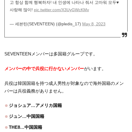
고 항상 함께 행복하자! 내 인생에 나타나 줘서 고마워 모두♥
사랑해 많이!
pic.twitter.com/X3UyGWcKMv
— 세븐틴(SEVENTEEN) (@pledis_17)
May 8, 2023
SEVENTEENメンバーは多国籍グループです。
メンバーの中で兵役に行かないメンバー
がいます。
兵役は韓国国籍を持つ成人男性が対象なので海外国籍のメン
バーは兵役義務がありません。
ジョシュア…アメリカ国籍
ジュン…中国国籍
THE8…中国国籍