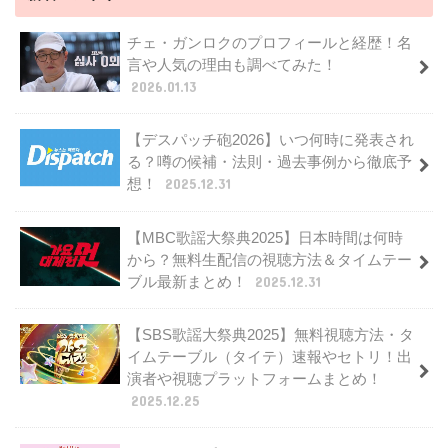
チェ・ガンロクのプロフィールと経歴！名
言や人気の理由も調べてみた！
2026.01.13
【デスパッチ砲2026】いつ何時に発表され
る？噂の候補・法則・過去事例から徹底予
想！
2025.12.31
【MBC歌謡大祭典2025】日本時間は何時
から？無料生配信の視聴方法＆タイムテー
ブル最新まとめ！
2025.12.31
【SBS歌謡大祭典2025】無料視聴方法・タ
イムテーブル（タイテ）速報やセトリ！出
演者や視聴プラットフォームまとめ！
2025.12.25