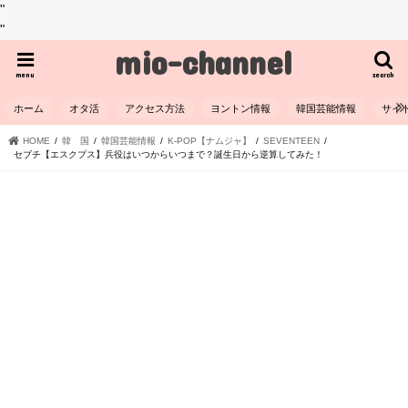
"
"
mio-channel
menu
search
ホーム
オタ活
アクセス方法
ヨントン情報
韓国芸能情報
サイ
HOME
韓 国
韓国芸能情報
K-POP【ナムジャ】
SEVENTEEN
セブチ【エスクプス】兵役はいつからいつまで？誕生日から逆算してみた！