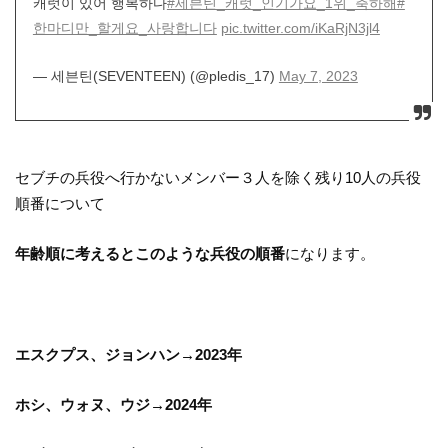
캐럿이 있어 행복하다
#세븐틴_캐럿_인기가요_1위_축하해
#
한마디만_할게요_사랑합니다
pic.twitter.com/iKaRjN3jl4
— 세븐틴(SEVENTEEN) (@pledis_17)
May 7, 2023
セブチの兵役へ行かないメンバー３人を除く残り10人の兵役
順番について
年齢順に考えるとこのような兵役の順番
になります。
エスクプス、ジョンハン→2023年
ホシ、ウォヌ、ウジ→2024年