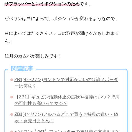
サブラッパーというポジションのため
です。
ゼべワンは曲によって、ポジションが変わるようなので、
曲によってはたくさんメテュの歌声が聞けるかもしれませ
ん。
11月のカムバが楽しみです！
関連記事
ZB1(ゼべワン)ヨントンで対応がいいのは誰？ボーダ
ーは何枚？
【ZB1】ギュビン活動休止の症状や復帰はいつ？持病
の可能性も高いってマジ？
ZB1(ゼベワン)アルバムどこで買う？特典の違い・値
段・発売日まとめ！
ゼベワン【ZB1】ファンレターの送り先や方法をまと