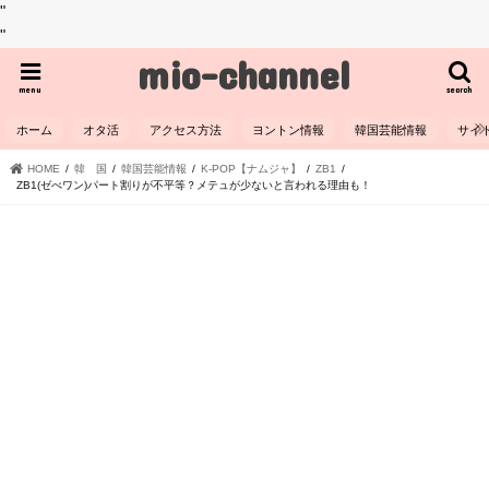
"
"
mio-channel
menu
search
ホーム
オタ活
アクセス方法
ヨントン情報
韓国芸能情報
サイ
HOME
韓 国
韓国芸能情報
K-POP【ナムジャ】
ZB1
ZB1(ゼべワン)パート割りが不平等？メテュが少ないと言われる理由も！