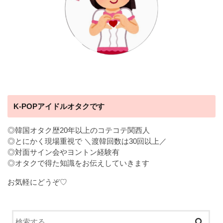
K-POPアイドルオタクです
◎韓国オタク歴20年以上のコテコテ関西人
◎とにかく現場重視で ＼渡韓回数は30回以上／
◎対面サイン会やヨントン経験有
◎オタクで得た知識をお伝えしていきます
お気軽にどうぞ♡