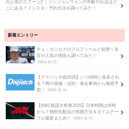
白と黒のスプーン2 ｜ソンジョンウォンの年齢やお店はど
こにある？インスタ・予約方法を調べてみた！
新着エントリー
チェ・ガンロクのプロフィールと経歴！名
言や人気の理由も調べてみた！
2026.01.13
【デスパッチ砲2026】いつ何時に発表され
る？噂の候補・法則・過去事例から徹底予
想！
2025.12.31
【MBC歌謡大祭典2025】日本時間は何時
から？無料生配信の視聴方法＆タイムテー
ブル最新まとめ！
2025.12.31