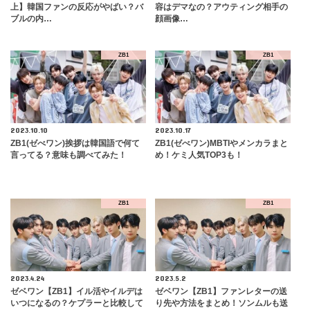
上】韓国ファンの反応がやばい？バ
容はデマなの？アウティング相手の
ブルの内…
顔画像…
ZB1
ZB1
2023.10.10
2023.10.17
ZB1(ゼべワン)挨拶は韓国語で何て
ZB1(ゼべワン)MBTIやメンカラまと
言ってる？意味も調べてみた！
め！ケミ人気TOP3も！
ZB1
ZB1
2023.4.24
2023.5.2
ゼベワン【ZB1】イル活やイルデは
ゼベワン【ZB1】ファンレターの送
いつになるの？ケプラーと比較して
り先や方法をまとめ！ソンムルも送