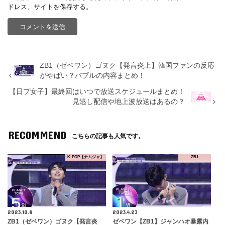
ドレス、サイトを保存する。
ZB1（ゼベワン）ゴヌク【発言炎上】韓国ファンの反応
がやばい？バブルの内容まとめ！
【日プ女子】最終回はいつで放送スケジュールまとめ！
見逃し配信や地上波放送はあるの？
RECOMMEND
こちらの記事も人気です。
K-POP【ナムジャ】
ZB1
2023.10.8
2023.4.23
ZB1（ゼベワン）ゴヌク【発言炎
ゼベワン【ZB1】ジャンハオ暴露内