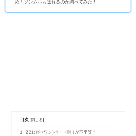
め！ソンムルも送れるのか調べてみた！
目次
[
閉じる
]
1
ZB1(ゼべワン)パート割りが不平等？