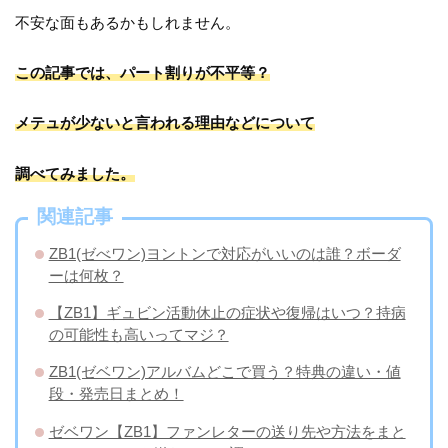
不安な面もあるかもしれません。
この記事では、パート割りが不平等？
メテュが少ないと言われる理由などについて
調べてみました。
関連記事
ZB1(ゼべワン)ヨントンで対応がいいのは誰？ボーダ
ーは何枚？
【ZB1】ギュビン活動休止の症状や復帰はいつ？持病
の可能性も高いってマジ？
ZB1(ゼベワン)アルバムどこで買う？特典の違い・値
段・発売日まとめ！
ゼベワン【ZB1】ファンレターの送り先や方法をまと