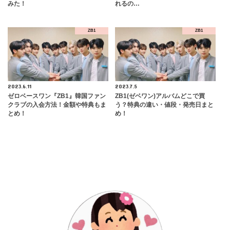
みた！
れるの…
ZB1
ZB1
2023.6.11
2023.7.5
ゼロベースワン『ZB1』韓国ファン
ZB1(ゼベワン)アルバムどこで買
クラブの入会方法！金額や特典もま
う？特典の違い・値段・発売日まと
とめ！
め！