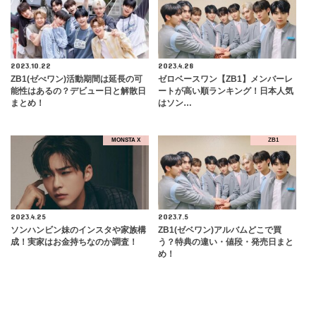
2023.10.22
2023.4.28
ZB1(ゼべワン)活動期間は延長の可
ゼロベースワン【ZB1】メンバーレ
能性はあるの？デビュー日と解散日
ートが高い順ランキング！日本人気
まとめ！
はソン…
MONSTA X
ZB1
2023.4.25
2023.7.5
ソンハンビン妹のインスタや家族構
ZB1(ゼベワン)アルバムどこで買
成！実家はお金持ちなのか調査！
う？特典の違い・値段・発売日まと
め！