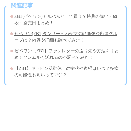
関連記事
ZB1(ゼベワン)アルバムどこで買う？特典の違い・値
段・発売日まとめ！
ゼベワン(ZB1)ダンサー匂わせ女の顔画像や所属グル
ープは？内容や詳細も調べてみた！
ゼベワン【ZB1】ファンレターの送り先や方法をまと
め！ソンムルも送れるのか調べてみた！
【ZB1】ギュビン活動休止の症状や復帰はいつ？持病
の可能性も高いってマジ？