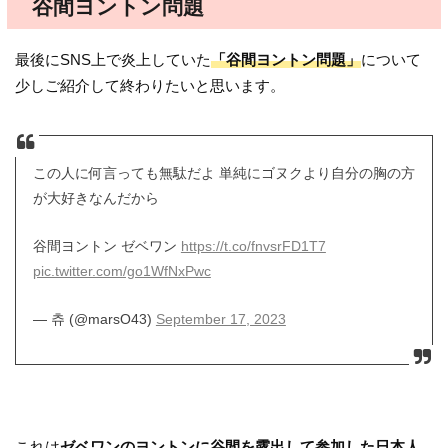
谷間ヨントン問題
最後にSNS上で炎上していた
「谷間ヨントン問題」
について
少しご紹介して終わりたいと思います。
この人に何言っても無駄だよ 単純にゴヌクより自分の胸の方
が大好きなんだから
谷間ヨントン ゼベワン
https://t.co/fnvsrFD1T7
pic.twitter.com/go1WfNxPwc
— 츄 (@marsO43)
September 17, 2023
これは
ゼベワンのヨントンに谷間を露出して参加した日本人