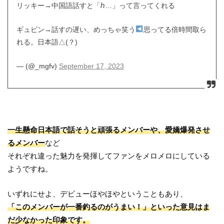
リッキー→中国語話すと「ℎ…」って言ってくれる
ギュビン→話すの遅い、めっちゃ笑う
思ってる倍時間取ら
れる。日本語△(？)
— (@_mgfv)
September 17, 2023
一生懸命日本語で話そうと頑張るメンバーや、愛嬌爆発させ
るメンバー
など
それぞれ違った魅力を発揮してファンをメロメロにしている
ようですね。
いずれにせよ、デビューほやほやということもあり、
「このメンバーが一番釣るのがうまい！」といった意見はま
だ少なかった印象です。