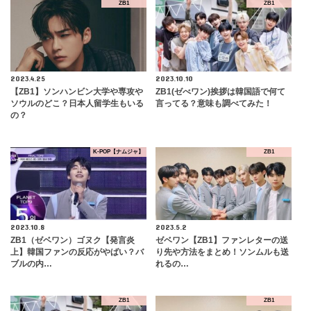
ZB1
ZB1
2023.4.25
2023.10.10
【ZB1】ソンハンビン大学や専攻や
ZB1(ゼべワン)挨拶は韓国語で何て
ソウルのどこ？日本人留学生もいる
言ってる？意味も調べてみた！
の？
K-POP【ナムジャ】
ZB1
2023.10.8
2023.5.2
ZB1（ゼベワン）ゴヌク【発言炎
ゼベワン【ZB1】ファンレターの送
上】韓国ファンの反応がやばい？バ
り先や方法をまとめ！ソンムルも送
ブルの内…
れるの…
ZB1
ZB1