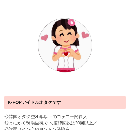
K-POPアイドルオタクです
◎韓国オタク歴20年以上のコテコテ関西人
◎とにかく現場重視で ＼渡韓回数は30回以上／
◎対面サイン会やヨントン経験有