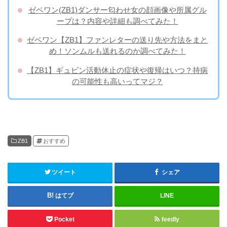
ゼベワン(ZB1)ダンサー匂わせ女の顔画像や所属グル
ープは？内容や詳細も調べてみた！
ゼベワン【ZB1】ファンレターの送り先や方法をまと
め！ソンムルも送れるのか調べてみた！
【ZB1】ギュビン活動休止の症状や復帰はいつ？持病
の可能性も高いってマジ？
ZB1
おすすめ
ツイート
シェア
はてブ
LINE
Pocket
feedly