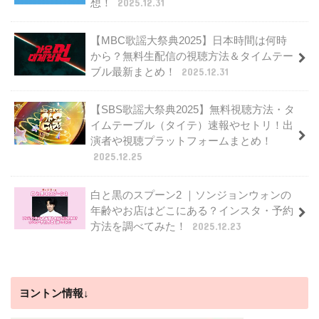
想！
2025.12.31
【MBC歌謡大祭典2025】日本時間は何時
から？無料生配信の視聴方法＆タイムテー
ブル最新まとめ！
2025.12.31
【SBS歌謡大祭典2025】無料視聴方法・タ
イムテーブル（タイテ）速報やセトリ！出
演者や視聴プラットフォームまとめ！
2025.12.25
白と黒のスプーン2 ｜ソンジョンウォンの
年齢やお店はどこにある？インスタ・予約
方法を調べてみた！
2025.12.23
ヨントン情報↓