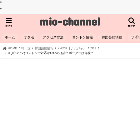
"
"
mio-channel
menu
search
ホーム
オタ活
アクセス方法
ヨントン情報
韓国芸能情報
サイ
HOME
韓 国
韓国芸能情報
K-POP【ナムジャ】
ZB1
ZB1(ゼべワン)ヨントンで対応がいいのは誰？ボーダーは何枚？