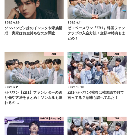
2023.4.25
2023.6.11
ソンハンビン妹のインスタや家族構
ゼロベースワン『ZB1』韓国ファン
成！実家はお金持ちなのか調査！
クラブの入会方法！金額や特典もま
とめ！
ZB1
ZB1
2023.5.2
2023.10.10
ゼベワン【ZB1】ファンレターの送
ZB1(ゼべワン)挨拶は韓国語で何て
り先や方法をまとめ！ソンムルも送
言ってる？意味も調べてみた！
れるの…
K-POP【ナムジャ】
ZB1