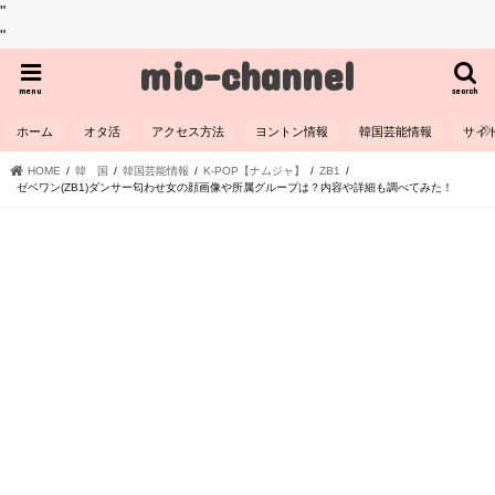
"
"
mio-channel
menu
search
ホーム
オタ活
アクセス方法
ヨントン情報
韓国芸能情報
サイ
HOME
韓 国
韓国芸能情報
K-POP【ナムジャ】
ZB1
ゼベワン(ZB1)ダンサー匂わせ女の顔画像や所属グループは？内容や詳細も調べてみた！