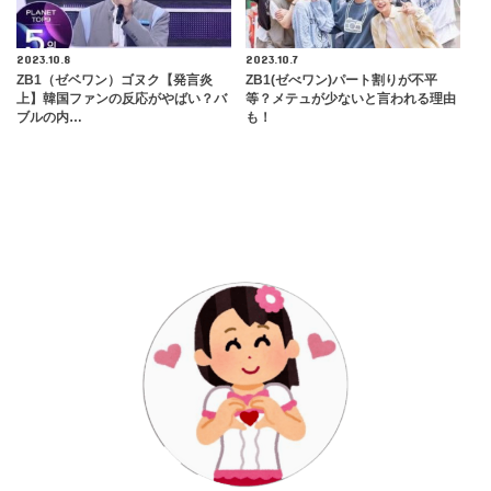
2023.10.8
2023.10.7
ZB1（ゼベワン）ゴヌク【発言炎
ZB1(ゼべワン)パート割りが不平
上】韓国ファンの反応がやばい？バ
等？メテュが少ないと言われる理由
ブルの内…
も！