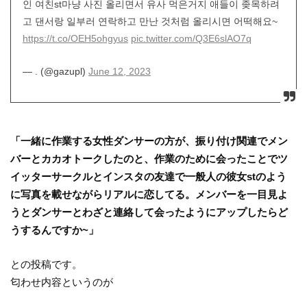
인 여친st마냥 사진 올리면서 유사 먹은거지 애들이 좆목하려
고 댄서랑 일부러 연락하고 만난 것처럼 올리시면 어떡해요~
https://t.co/OEH5ohgyus
pic.twitter.com/Q3E6slAO7q
— . (@gazupl)
June 12, 2023
「一緒に作業する女性ダンサーの方が、振り付け関連でメン
バーとカカオトークしたのと、作業のために会ったことでツ
イッターサークルとインスタの友達で一般人の彼女stのよう
に写真を載せながらリアルに恋してる。メンバーを一目見よ
うとダンサーとわざと連絡して会ったようにアップしたらど
うするんですか~」
との投稿です。
匂わせ内容というのが