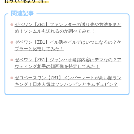
行っているようです。
関連記事
ゼベワン【ZB1】ファンレターの送り先や方法をまと
め！ソンムルも送れるのか調べてみた！
ゼベワン【ZB1】イル活やイルデはいつになるの？ケ
プラーと比較してみた！
ゼベワン【ZB1】ジャンハオ暴露内容はデマなの？ア
ウティング相手の顔画像を特定してみた！
ゼロベースワン【ZB1】メンバーレートが高い順ラン
キング！日本人気はソンハンビンとキムギュビン？