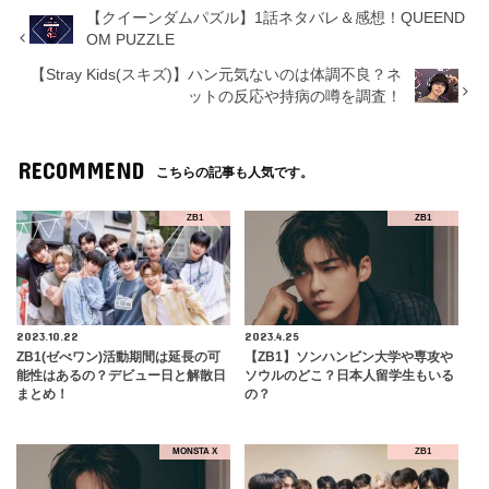
【クイーンダムパズル】1話ネタバレ＆感想！QUEEND
OM PUZZLE
【Stray Kids(スキズ)】ハン元気ないのは体調不良？ネ
ットの反応や持病の噂を調査！
RECOMMEND
こちらの記事も人気です。
ZB1
ZB1
2023.10.22
2023.4.25
ZB1(ゼべワン)活動期間は延長の可
【ZB1】ソンハンビン大学や専攻や
能性はあるの？デビュー日と解散日
ソウルのどこ？日本人留学生もいる
まとめ！
の？
MONSTA X
ZB1