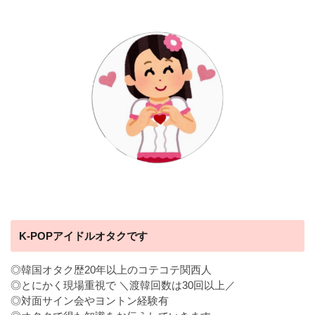
K-POPアイドルオタクです
◎韓国オタク歴20年以上のコテコテ関西人
◎とにかく現場重視で ＼渡韓回数は30回以上／
◎対面サイン会やヨントン経験有