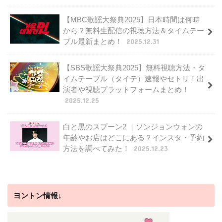
【MBC歌謡大祭典2025】日本時間は何時
から？無料生配信の視聴方法＆タイムテー
ブル最新まとめ！
2025.12.31
【SBS歌謡大祭典2025】無料視聴方法・タ
イムテーブル（タイテ）速報やセトリ！出
演者や視聴プラットフォームまとめ！
2025.12.25
白と黒のスプーン2 ｜ソンジョンウォンの
年齢やお店はどこにある？インスタ・予約
方法を調べてみた！
2025.12.23
ヨントン情報↓