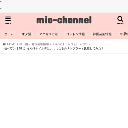
"
"
mio-channel
menu
search
ホーム
オタ活
アクセス方法
ヨントン情報
韓国芸能情報
サイ
HOME
韓 国
韓国芸能情報
K-POP【ナムジャ】
ZB1
ゼベワン【ZB1】イル活やイルデはいつになるの？ケプラーと比較してみた！