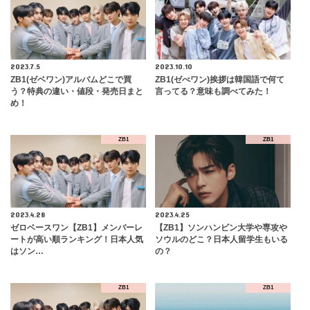
2023.7.5
2023.10.10
ZB1(ゼベワン)アルバムどこで買
ZB1(ゼべワン)挨拶は韓国語で何て
う？特典の違い・値段・発売日まと
言ってる？意味も調べてみた！
め！
ZB1
ZB1
2023.4.28
2023.4.25
ゼロベースワン【ZB1】メンバーレ
【ZB1】ソンハンビン大学や専攻や
ートが高い順ランキング！日本人気
ソウルのどこ？日本人留学生もいる
はソン…
の？
ZB1
ZB1