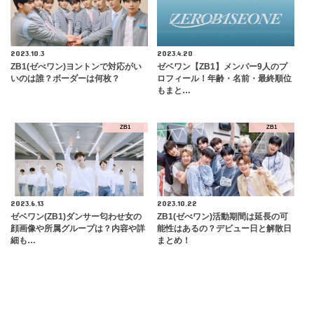
2023.10.3
2023.4.20
ZB1(ゼべワン)ヨントンで対応がい
ゼベワン【ZB1】メンバー9人のプ
いのは誰？ボーダーは何枚？
ロフィール！年齢・名前・最終順位
もまと…
ZB1
ZB1
2023.6.13
2023.10.22
ゼベワン(ZB1)ダンサー匂わせ女の
ZB1(ゼべワン)活動期間は延長の可
顔画像や所属グループは？内容や詳
能性はあるの？デビュー日と解散日
細も…
まとめ！