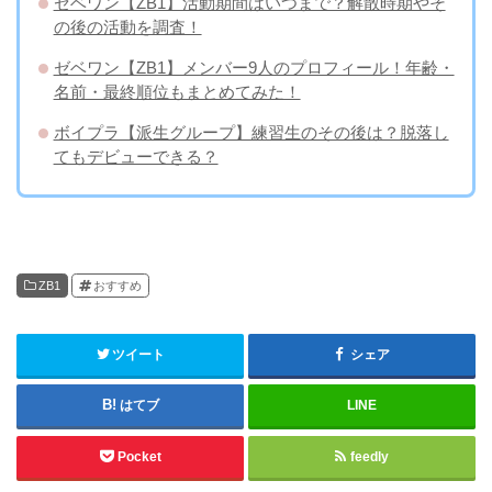
ゼベワン【ZB1】活動期間はいつまで？解散時期やそ
の後の活動を調査！
ゼベワン【ZB1】メンバー9人のプロフィール！年齢・
名前・最終順位もまとめてみた！
ボイプラ【派生グループ】練習生のその後は？脱落し
てもデビューできる？
ZB1
おすすめ
ツイート
シェア
はてブ
LINE
Pocket
feedly