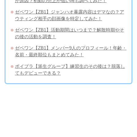
が原因？初動の売上が低い噂も調べてみた！
ゼベワン【ZB1】ジャンハオ暴露内容はデマなの？ア
ウティング相手の顔画像を特定してみた！
ゼベワン【ZB1】活動期間はいつまで？解散時期やそ
の後の活動を調査！
ゼベワン【ZB1】メンバー9人のプロフィール！年齢・
名前・最終順位もまとめてみた！
ボイプラ【派生グループ】練習生のその後は？脱落し
てもデビューできる？