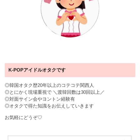
K-POPアイドルオタクです
◎韓国オタク歴20年以上のコテコテ関西人
◎とにかく現場重視で ＼渡韓回数は30回以上／
◎対面サイン会やヨントン経験有
◎オタクで得た知識をお伝えしていきます
お気軽にどうぞ♡