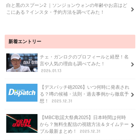
白と黒のスプーン2 ｜ソンジョンウォンの年齢やお店はど
こにある？インスタ・予約方法を調べてみた！
新着エントリー
チェ・ガンロクのプロフィールと経歴！名
言や人気の理由も調べてみた！
2026.01.13
【デスパッチ砲2026】いつ何時に発表され
る？噂の候補・法則・過去事例から徹底予
想！
2025.12.31
【MBC歌謡大祭典2025】日本時間は何時
から？無料生配信の視聴方法＆タイムテー
ブル最新まとめ！
2025.12.31