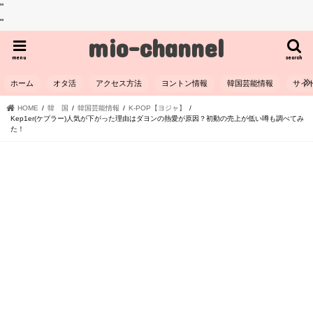
"
"
mio-channel
menu
search
ホーム
オタ活
アクセス方法
ヨントン情報
韓国芸能情報
サイ
HOME
韓 国
韓国芸能情報
K-POP【ヨジャ】
Kep1er(ケプラー)人気が下がった理由はダヨンの熱愛が原因？初動の売上が低い噂も調べてみ
た！