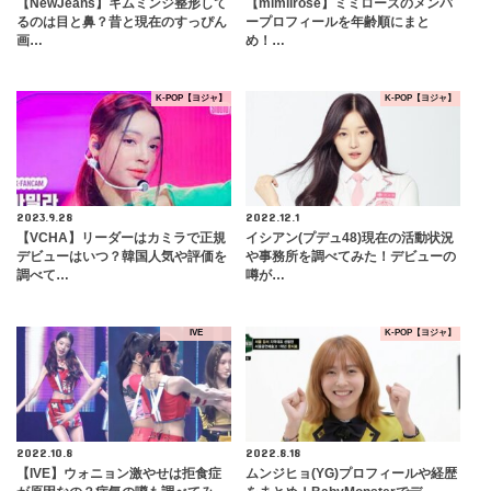
【NewJeans】キムミンジ整形して
【mimiirose】ミミローズのメンバ
るのは目と鼻？昔と現在のすっぴん
ープロフィールを年齢順にまと
画…
め！…
K-POP【ヨジャ】
K-POP【ヨジャ】
2023.9.28
2022.12.1
【VCHA】リーダーはカミラで正規
イシアン(プデュ48)現在の活動状況
デビューはいつ？韓国人気や評価を
や事務所を調べてみた！デビューの
調べて…
噂が…
IVE
K-POP【ヨジャ】
2022.10.8
2022.8.18
【IVE】ウォニョン激やせは拒食症
ムンジヒョ(YG)プロフィールや経歴