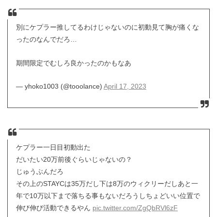
別にケプラー推してるわけじゃないのに初動見て胸が痛くな
ったのなんでだろ…
期間限定でむしろ良かったのかもなあ
— yhoko1003 (@tooolance)
April 17, 2023
ケプラー一日目初動出た
だいたい20万前後ぐらいじゃないの？
じゅうぶんだろ
その上のSTAYCは35万だし下は8万のウィクリーだしあと一
年で10万以下まで落ちる事もないだろうしちょどいい位置で
伸び伸び活動できるやん
pic.twitter.com/ZgQbRVl6zF