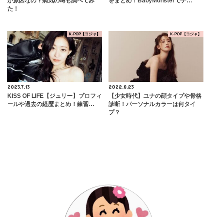
が原因なの？病気の噂も調べてみ
をまとめ！BabyMonsterでデ…
た！
K-POP【ヨジャ】
K-POP【ヨジャ】
2023.7.13
2022.8.23
KISS OF LIFE【ジュリー】プロフィ
【少女時代】ユナの顔タイプや骨格
ールや過去の経歴まとめ！練習…
診断！パーソナルカラーは何タイ
プ？