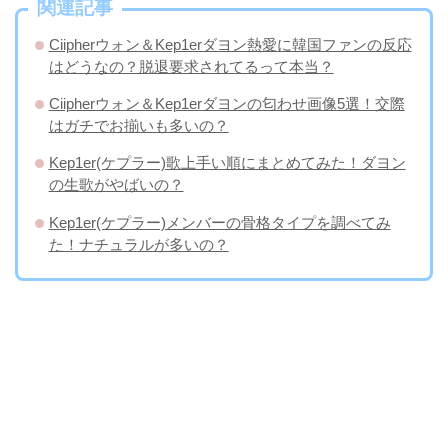
関連記事
Ciipherウォン＆Kep1erダヨン熱愛に韓国ファンの反応
はどうなの？脱退要求されてるって本当？
Ciipherウォン＆Kep1erダヨンの匂わせ画像5選！交際
はガチでお揃いも多いの？
Kep1er(ケプラー)歌上手い順にまとめてみた！ダヨン
の生歌がやばいの？
Kep1er(ケプラー)メンバーの骨格タイプを調べてみ
た！ナチュラルが多いの？