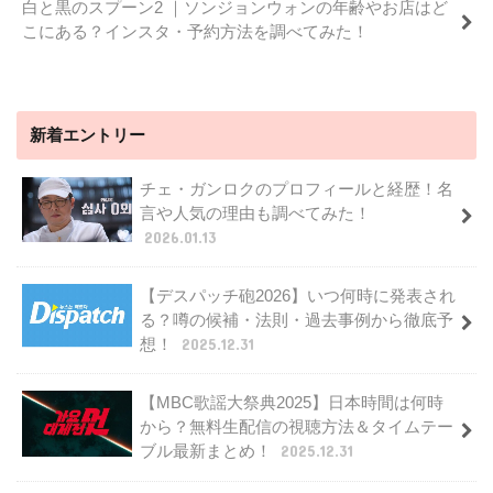
白と黒のスプーン2 ｜ソンジョンウォンの年齢やお店はど
こにある？インスタ・予約方法を調べてみた！
新着エントリー
チェ・ガンロクのプロフィールと経歴！名
言や人気の理由も調べてみた！
2026.01.13
【デスパッチ砲2026】いつ何時に発表され
る？噂の候補・法則・過去事例から徹底予
想！
2025.12.31
【MBC歌謡大祭典2025】日本時間は何時
から？無料生配信の視聴方法＆タイムテー
ブル最新まとめ！
2025.12.31