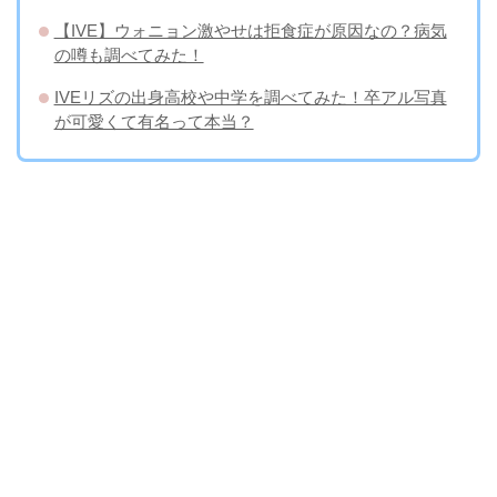
【IVE】ウォニョン激やせは拒食症が原因なの？病気
の噂も調べてみた！
IVEリズの出身高校や中学を調べてみた！卒アル写真
が可愛くて有名って本当？