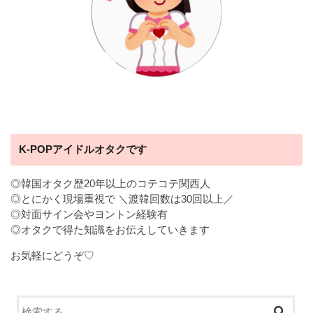
K-POPアイドルオタクです
◎韓国オタク歴20年以上のコテコテ関西人
◎とにかく現場重視で ＼渡韓回数は30回以上／
◎対面サイン会やヨントン経験有
◎オタクで得た知識をお伝えしていきます
お気軽にどうぞ♡