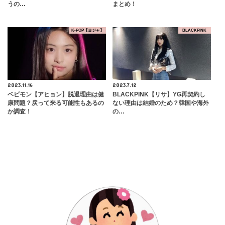
うの…
まとめ！
K-POP【ヨジャ】
BLACKPINK
2023.11.16
2023.7.12
ベビモン【アヒョン】脱退理由は健
BLACKPINK【リサ】YG再契約し
康問題？戻って来る可能性もあるの
ない理由は結婚のため？韓国や海外
か調査！
の…