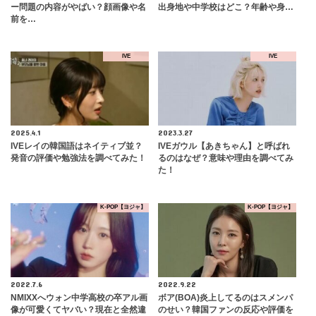
ー問題の内容がやばい？顔画像や名
出身地や中学校はどこ？年齢や身…
前を…
IVE
IVE
2025.4.1
2023.3.27
IVEレイの韓国語はネイティブ並？
IVEガウル【あきちゃん】と呼ばれ
発音の評価や勉強法を調べてみた！
るのはなぜ？意味や理由を調べてみ
た！
K-POP【ヨジャ】
K-POP【ヨジャ】
2022.7.6
2022.9.22
NMIXXへウォン中学高校の卒アル画
ボア(BOA)炎上してるのはスメンパ
像が可愛くてヤバい？現在と全然違
のせい？韓国ファンの反応や評価を