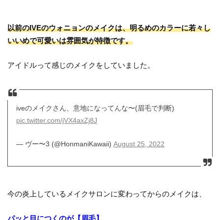
以前のIVEのウォニョンのメイクは、明るめのカラーに若々し
いいめで可愛いは雰囲気が特徴です。
アイドルって感じのメイクをしていました。
iveのメイクさん、意地になってんな〜(眉毛で判断)
pic.twitter.com/jVX4axZj8J
— ヴー〜3 (@HonmaniKawaii)
August 25, 2022
今の炎上しているメイクサロンに変わってからのメイクは、
パッと目につくのが【眉毛】