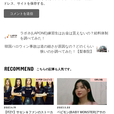
ドレス、サイトを保存する。
ラポネ(LAPONE)練習生はお金は貰えないの？給料体制
を調べてみた！
韓国ハロウィン事故は道の細さが原因なの？どのくらい
狭いのか調べてみた！【梨泰院】
RECOMMEND
こちらの記事も人気です。
K-POP【ヨジャ】
GIRLS他
2023.4.19
2023.5.22
【ITZY】サセン＆ファンのストーカ
ベビモン(BABY MONSTER)アサの