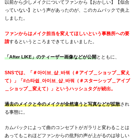
以前から少しメイクについてファンから【おかしい】【似合
っていない】という声があったのが、このカムバックで炎上
しました。
ファンからはメイク担当を変えてほしいという事務所への要
請
するというところまできてしまいました。
「After LIKE」のティーザー画像などが公開
とともに、
SNSでは、「＃아이브_샵_바꿔（＃アイブ＿ショップ＿変え
て）」「#스타쉽_아이브_샵_바꿔（＃スターシップ＿アイブ
＿ショップ＿変えて）」というハッシュタグが続出。
過去のメイクと今のメイクが全然違うと写真などが拡散
され
る事態に。
カムバックによって曲のコンセプトがガラリと変わることは
あってもこれほどファンからの批判の声が上がるのは珍しい