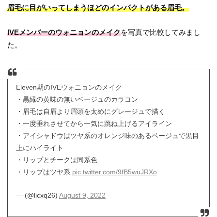
眉毛に目がいってしまうほどのインパクトがある眉毛。
IVEメンバーのウォニョンのメイク
を写真で比較してみまし
た。
Eleven期のIVEウォニョンのメイク
・黒縁の黄味の無いベージュのカラコン
・眉毛は自眉より眉頭を太めにグレージュで描く
・一度垂れさせてから一気に跳ね上げるアイライン
・アイシャドウはツヤ系のオレンジ味のあるベージュで黒目
上にハイライト
・リップとチークは同系色
・リップはツヤ系
pic.twitter.com/9fB5wuJRXo
— (@licxq26)
August 9, 2022