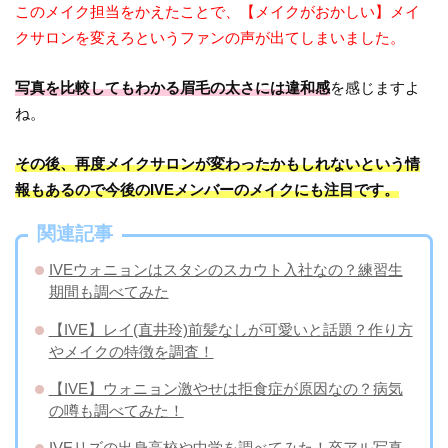
このメイク担当をかえたことで、【メイクがおかしい】メイ
クサロンを変えろというファンの声が出てしまいました。
写真を比較してもわかる眉毛の太さには違和感
を感じますよ
ね。
その後、再度メイクサロンが変わったかもしれないという情
報もあるので今後のIVEメンバーのメイクにも注目です。
関連記事
IVEウォニョンはスタシのスカウト入社なの？練習生
期間も調べてみた
【IVE】レイ(直井玲)前髪なしが可愛いと話題？作り方
やメイクの特徴を調査！
【IVE】ウォニョン激やせは拒食症が原因なの？病気
の噂も調べてみた！
IVEリズの出身高校や中学を調べてみた！卒アル写真