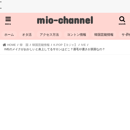
"
"
mio-channel
menu
search
ホーム
オタ活
アクセス方法
ヨントン情報
韓国芸能情報
サイ
HOME
韓 国
韓国芸能情報
K-POP【ヨジャ】
IVE
IVEのメイクがおかしいと炎上してるサロンはどこ？眉毛や濃さが原因なの？