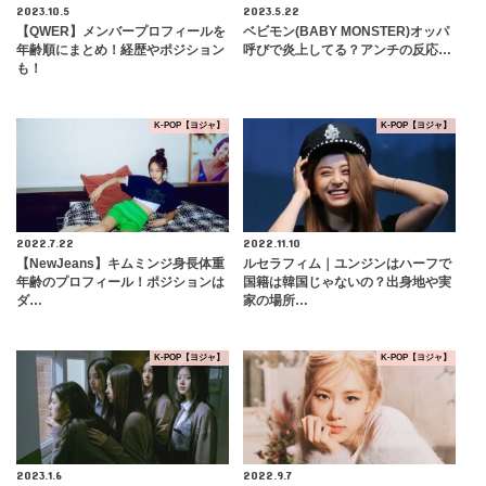
2023.10.5
2023.5.22
【QWER】メンバープロフィールを
ベビモン(BABY MONSTER)オッパ
年齢順にまとめ！経歴やポジション
呼びで炎上してる？アンチの反応…
も！
K-POP【ヨジャ】
K-POP【ヨジャ】
2022.7.22
2022.11.10
【NewJeans】キムミンジ身長体重
ルセラフィム｜ユンジンはハーフで
年齢のプロフィール！ポジションは
国籍は韓国じゃないの？出身地や実
ダ…
家の場所…
K-POP【ヨジャ】
K-POP【ヨジャ】
2023.1.6
2022.9.7