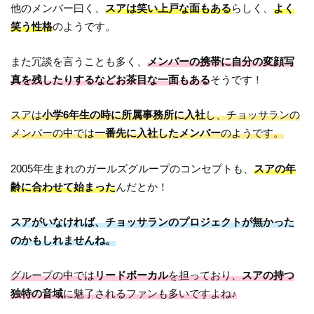
他のメンバー曰く、
スアは笑い上戸な面もある
らしく、
よく
笑う性格
のようです。
また冗談を言うことも多く、
メンバーの携帯に自分の変顔写
真を残したりするなどお茶目な一面もある
そうです！
スアは
小学6年生の時に所属事務所に入社
し、チョッサランの
メンバーの中では
一番先に入社したメンバー
のようです。
2005年生まれのガールズグループのコンセプトも、
スアの年
齢に合わせて始まった
んだとか！
スアがいなければ、チョッサランのプロジェクトが無かった
のかもしれませんね。
グループの中では
リードボーカル
を担っており、
スアの持つ
独特の音域
に魅了されるファンも多いですよね♪