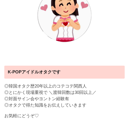
K-POPアイドルオタクです
◎韓国オタク歴20年以上のコテコテ関西人
◎とにかく現場重視で ＼渡韓回数は30回以上／
◎対面サイン会やヨントン経験有
◎オタクで得た知識をお伝えしていきます
お気軽にどうぞ♡