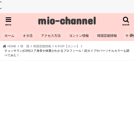
"
"
mio-channel
menu
search
ホーム
オタ活
アクセス方法
ヨントン情報
韓国芸能情報
サイ
HOME
韓 国
韓国芸能情報
K-POP【ヨジャ】
チョッサラン(CSR)スア身長や体重がわかるプロフィール！顔タイプやパーソナルカラーも調
べてみた！