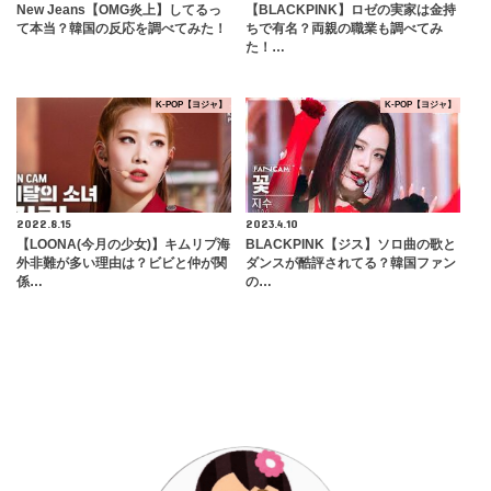
New Jeans【OMG炎上】してるっ
【BLACKPINK】ロゼの実家は金持
て本当？韓国の反応を調べてみた！
ちで有名？両親の職業も調べてみ
た！…
K-POP【ヨジャ】
K-POP【ヨジャ】
2022.8.15
2023.4.10
【LOONA(今月の少女)】キムリプ海
BLACKPINK【ジス】ソロ曲の歌と
外非難が多い理由は？ビビと仲が関
ダンスが酷評されてる？韓国ファン
係…
の…