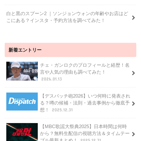
白と黒のスプーン2 ｜ソンジョンウォンの年齢やお店はど
こにある？インスタ・予約方法を調べてみた！
新着エントリー
チェ・ガンロクのプロフィールと経歴！名
言や人気の理由も調べてみた！
2026.01.13
【デスパッチ砲2026】いつ何時に発表され
る？噂の候補・法則・過去事例から徹底予
想！
2025.12.31
【MBC歌謡大祭典2025】日本時間は何時
から？無料生配信の視聴方法＆タイムテー
ブル最新まとめ！
2025.12.31