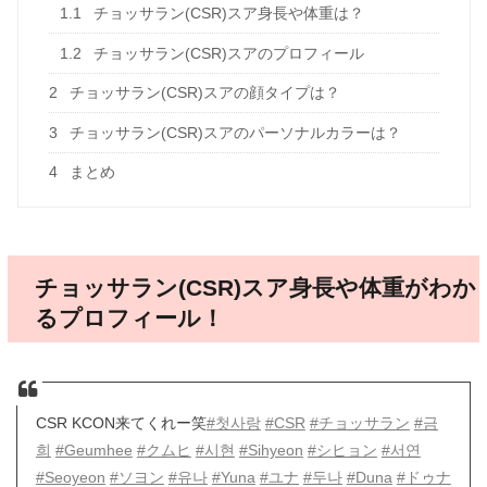
1.1
チョッサラン(CSR)スア身長や体重は？
1.2
チョッサラン(CSR)スアのプロフィール
2
チョッサラン(CSR)スアの顔タイプは？
3
チョッサラン(CSR)スアのパーソナルカラーは？
4
まとめ
チョッサラン(CSR)スア身長や体重がわか
るプロフィール！
CSR KCON来てくれー笑
#첫사랑
#CSR
#チョッサラン
#금
희
#Geumhee
#クムヒ
#시현
#Sihyeon
#シヒョン
#서연
#Seoyeon
#ソヨン
#유나
#Yuna
#ユナ
#두나
#Duna
#ドゥナ