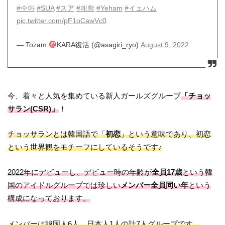
#수아
#SUA
#スア
#예함
#Yeham
#イェハム
pic.twitter.com/pF1oCawVc0
— Tozam:
KARA復活 (@asagiri_ryo)
August 9, 2022
今、着々と人気を集めている新人ガールズグループ
「チョッ
サラン(CSR)」
！
チョッサランとは韓国語で「
初恋
」という意味であり、初恋
という世界観をモチーフにしているそうです♪
2022年にデビューし、デビュー時の年齢が
全員17歳
という韓
国のアイドルグループでは珍しい
メンバー全員同い年
という
構成になっております。
メンバーは韓国人6人、日本人1人の計7人グループです。