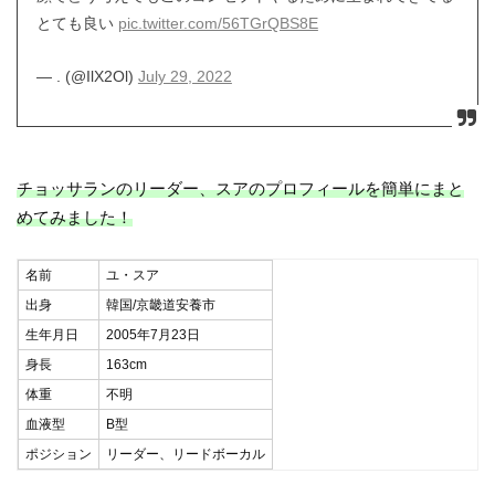
とても良い
pic.twitter.com/56TGrQBS8E
— . (@IlX2Ol)
July 29, 2022
チョッサランのリーダー、スアのプロフィールを簡単にまと
めてみました！
名前
ユ・スア
出身
韓国/京畿道安養市
生年月日
2005年7月23日
身長
163cm
体重
不明
血液型
B型
ポジション
リーダー、リードボーカル