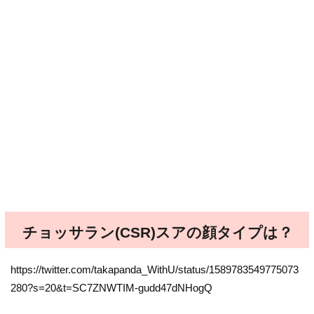
チョッサラン(CSR)スアの顔タイプは？
https://twitter.com/takapanda_WithU/status/1589783549775073
280?s=20&t=SC7ZNWTIM-gudd47dNHogQ