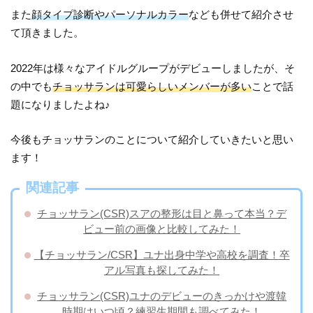
また
顔タイプ診断やパーソナルカラー
なども併せて紹介させ
て頂きました。
2022年は様々なアイドルグループがデビューしましたが、そ
の中でも
チョッサランは可愛らしいメンバーが多い
ことで話
題になりましたよね♪
今後もチョッサランのことについて紹介していきたいと思い
ます！
関連記事
チョッサラン(CSR)スアの整形は目と鼻って本当？デ
ビュー前の画像と比較してみた！
【チョッサラン/CSR】ユナ出身中学や高校を調査！卒
アル写真も探してみた！
チョッサラン(CSR)ユナのデビューのきっかけや渡韓
時期はいつ頃？練習生期間も調べてみた！