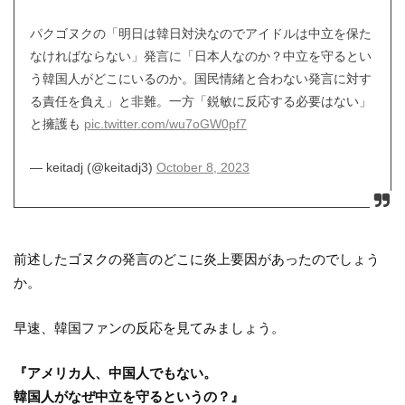
パクゴヌクの「明日は韓日対決なのでアイドルは中立を保た
なければならない」発言に「日本人なのか？中立を守るとい
う韓国人がどこにいるのか。国民情緒と合わない発言に対す
る責任を負え」と非難。一方「鋭敏に反応する必要はない」
と擁護も
pic.twitter.com/wu7oGW0pf7
— keitadj (@keitadj3)
October 8, 2023
前述したゴヌクの発言のどこに炎上要因があったのでしょう
か。
早速、韓国ファンの反応を見てみましょう。
『アメリカ人、中国人でもない。
韓国人がなぜ中立を守るというの？』