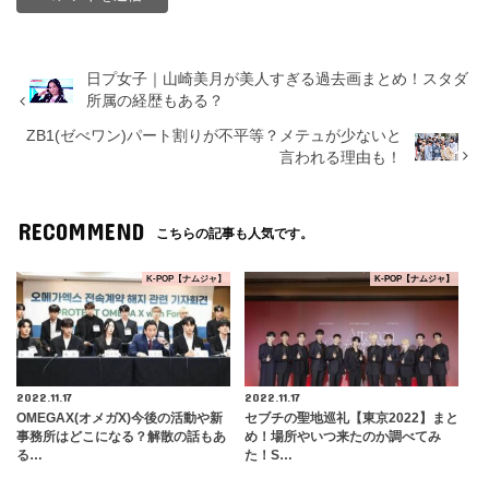
日プ女子｜山崎美月が美人すぎる過去画まとめ！スタダ
所属の経歴もある？
ZB1(ゼべワン)パート割りが不平等？メテュが少ないと
言われる理由も！
RECOMMEND
こちらの記事も人気です。
K-POP【ナムジャ】
K-POP【ナムジャ】
2022.11.17
2022.11.17
OMEGAX(オメガX)今後の活動や新
セブチの聖地巡礼【東京2022】まと
事務所はどこになる？解散の話もあ
め！場所やいつ来たのか調べてみ
る…
た！S…