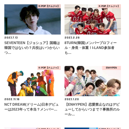
K-POP【ナムジャ】
K-POP【ナムジャ】
2023.7.13
2023.2.28
SEVENTEEN【ジョシュア】国籍は
8TURN(韓国)メンバープロフィー
韓国ではないの？兵役はいつからい
ル・身長・体重！I-LAND参加者
つ…
も…
K-POP【ナムジャ】
ENHYPEN
2022.11.18
2023.1.20
NCT DREAM(ドリーム)日本デビュ
【ENHYPEN】恋愛禁止なのはデビ
ーは2023年って本当？メンバー…
ューしてからいつまで？事務所のル
ール…