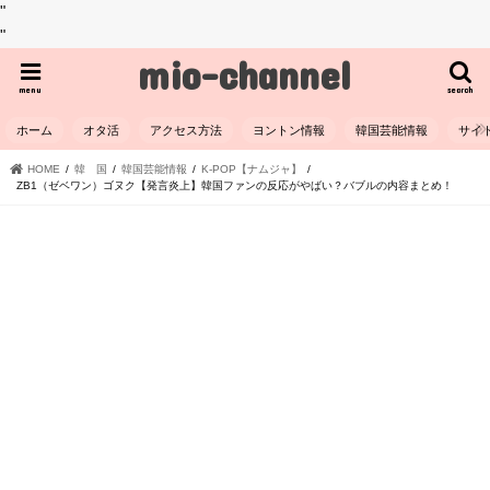
"
"
mio-channel
menu
search
ホーム
オタ活
アクセス方法
ヨントン情報
韓国芸能情報
サイ
HOME
韓 国
韓国芸能情報
K-POP【ナムジャ】
ZB1（ゼベワン）ゴヌク【発言炎上】韓国ファンの反応がやばい？バブルの内容まとめ！