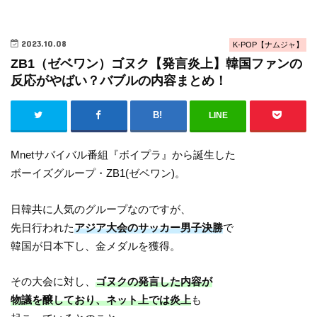
2023.10.08
K-POP【ナムジャ】
ZB1（ゼベワン）ゴヌク【発言炎上】韓国ファンの
反応がやばい？バブルの内容まとめ！
LINE
Mnetサバイバル番組『ボイプラ』から誕生した
ボーイズグループ・ZB1(ゼベワン)。
日韓共に人気のグループなのですが、
先日行われた
アジア大会のサッカー男子決勝
で
韓国が日本下し、金メダルを獲得。
その大会に対し、
ゴヌクの発言した内容が
物議を醸しており、ネット上では炎上
も