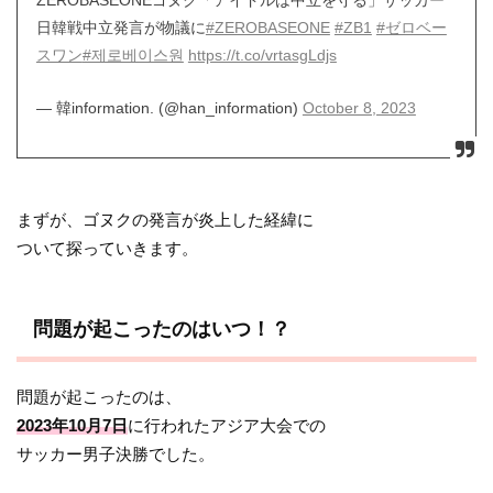
ZEROBASEONEゴヌク「アイドルは中立を守る」サッカー
日韓戦中立発言が物議に
#ZEROBASEONE
#ZB1
#ゼロベー
スワン
#제로베이스원
https://t.co/vrtasgLdjs
— 韓information. (@han_information)
October 8, 2023
まずが、ゴヌクの発言が炎上した経緯に
ついて探っていきます。
問題が起こったのはいつ！？
問題が起こったのは、
2023年10月7日
に行われたアジア大会での
サッカー男子決勝でした。