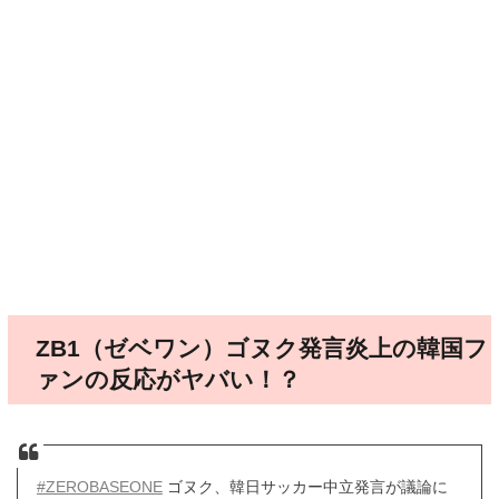
ZB1（ゼベワン）ゴヌク発言炎上の韓国フ
ァンの反応がヤバい！？
#ZEROBASEONE
ゴヌク、韓日サッカー中立発言が議論に