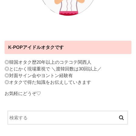
K-POPアイドルオタクです
◎韓国オタク歴20年以上のコテコテ関西人
◎とにかく現場重視で ＼渡韓回数は30回以上／
◎対面サイン会やヨントン経験有
◎オタクで得た知識をお伝えしていきます
お気軽にどうぞ♡