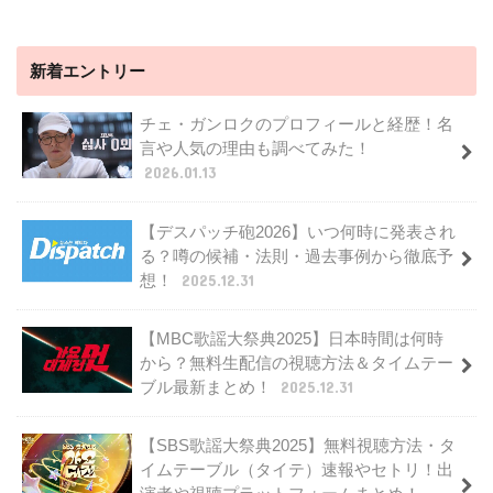
新着エントリー
チェ・ガンロクのプロフィールと経歴！名
言や人気の理由も調べてみた！
2026.01.13
【デスパッチ砲2026】いつ何時に発表され
る？噂の候補・法則・過去事例から徹底予
想！
2025.12.31
【MBC歌謡大祭典2025】日本時間は何時
から？無料生配信の視聴方法＆タイムテー
ブル最新まとめ！
2025.12.31
【SBS歌謡大祭典2025】無料視聴方法・タ
イムテーブル（タイテ）速報やセトリ！出