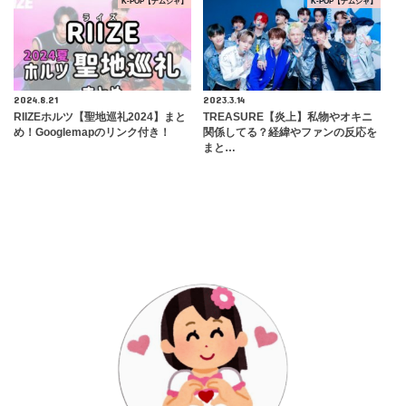
K-POP【ナムジャ】
K-POP【ナムジャ】
2024.8.21
2023.3.14
RIIZEホルツ【聖地巡礼2024】まと
TREASURE【炎上】私物やオキニ
め！Googlemapのリンク付き！
関係してる？経緯やファンの反応を
まと…