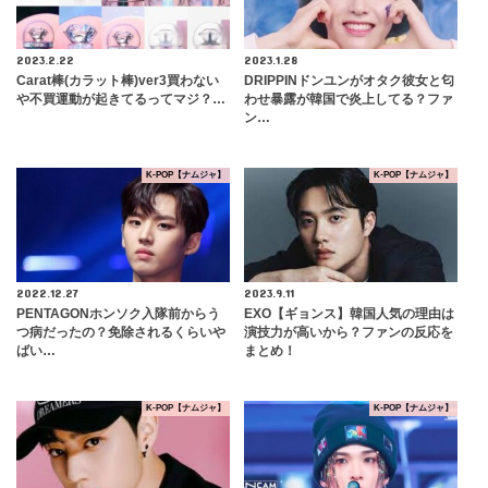
2023.2.22
2023.1.28
Carat棒(カラット棒)ver3買わない
DRIPPINドンユンがオタク彼女と匂
や不買運動が起きてるってマジ？…
わせ暴露が韓国で炎上してる？ファ
ン…
K-POP【ナムジャ】
K-POP【ナムジャ】
2022.12.27
2023.9.11
PENTAGONホンソク入隊前からう
EXO【ギョンス】韓国人気の理由は
つ病だったの？免除されるくらいや
演技力が高いから？ファンの反応を
ばい…
まとめ！
K-POP【ナムジャ】
K-POP【ナムジャ】