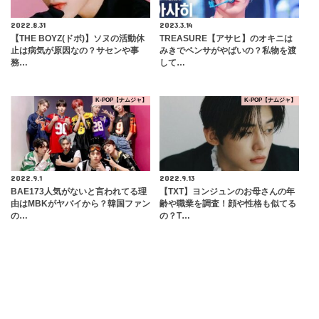
2022.8.31
2023.3.14
【THE BOYZ(ドボ)】ソヌの活動休
TREASURE【アサヒ】のオキニは
止は病気が原因なの？サセンや事
みきでペンサがやばいの？私物を渡
務…
して…
K-POP【ナムジャ】
K-POP【ナムジャ】
2022.9.1
2022.9.13
BAE173人気がないと言われてる理
【TXT】ヨンジュンのお母さんの年
由はMBKがヤバイから？韓国ファン
齢や職業を調査！顔や性格も似てる
の…
の？T…