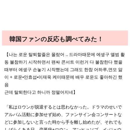
韓国ファンの反応も調べてみた！
【나는 로운 탈퇴할줄은 몰랐어 .. 드라마때문에 에셒구 앨범 활
동 불참하기 시작하면서 팬싸 콘서트 이런거 다 불참한다 했을
때부터 에셒구 손놓기 시작했는데 그래도 한참 어하루,연모 앓
이 + 로운•안효섭•이재욱 케미때문에 배우 로운도 좋아하긴 했
음
근데 탈퇴한다고 하니까 정떨어지네】
「私はロウンが脱退するとは思わなかった。ドラマのせいで
アルバム活動に参加せず始め、ファンサイン会コンサートな
どに参加しないと言った時から手を離し始めたが、それでも
しばらくある日、恋慕病+ロウン、アンヒョソプ、イ·ジェウ