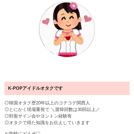
K-POPアイドルオタクです
◎韓国オタク歴20年以上のコテコテ関西人
◎とにかく現場重視で ＼渡韓回数は30回以上／
◎対面サイン会やヨントン経験有
◎オタクで得た知識をお伝えしていきます
お気軽にどうぞ♡