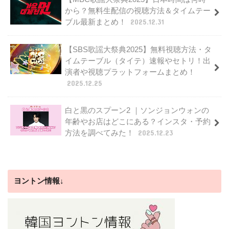
から？無料生配信の視聴方法＆タイムテー
ブル最新まとめ！
2025.12.31
【SBS歌謡大祭典2025】無料視聴方法・タ
イムテーブル（タイテ）速報やセトリ！出
演者や視聴プラットフォームまとめ！
2025.12.25
白と黒のスプーン2 ｜ソンジョンウォンの
年齢やお店はどこにある？インスタ・予約
方法を調べてみた！
2025.12.23
ヨントン情報↓