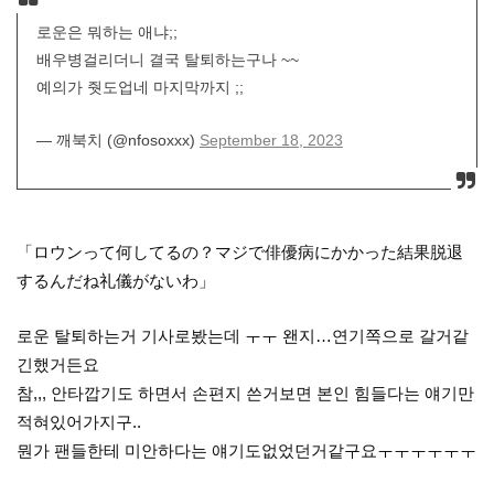
로운은 뭐하는 애냐;;
배우병걸리더니 결국 탈퇴하는구나 ~~
예의가 줫도업네 마지막까지 ;;
— 깨북치 (@nfosoxxx)
September 18, 2023
「ロウンって何してるの？マジで俳優病にかかった結果脱退
するんだね礼儀がないわ」
로운 탈퇴하는거 기사로봤는데 ㅜㅜ 왠지…연기쪽으로 갈거같
긴했거든요
참,,, 안타깝기도 하면서 손편지 쓴거보면 본인 힘들다는 얘기만
적혀있어가지구..
뭔가 팬들한테 미안하다는 얘기도없었던거같구요ㅜㅜㅜㅜㅜㅜ