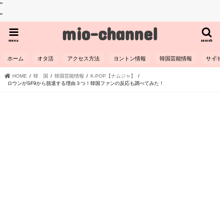
"
"
mio-channel
menu
search
ホーム
オタ活
アクセス方法
ヨントン情報
韓国芸能情報
サイ
HOME
韓 国
韓国芸能情報
K-POP【ナムジャ】
ロウンがSF9から脱退する理由３つ！韓国ファンの反応も調べてみた！