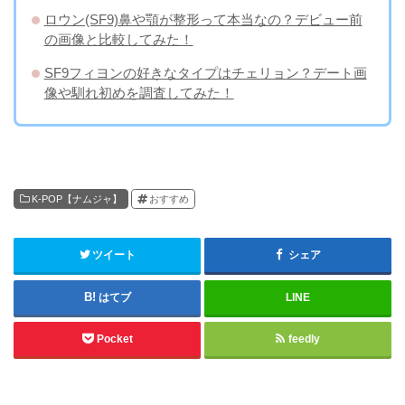
ロウン(SF9)鼻や顎が整形って本当なの？デビュー前
の画像と比較してみた！
SF9フィヨンの好きなタイプはチェリョン？デート画
像や馴れ初めを調査してみた！
K-POP【ナムジャ】
おすすめ
ツイート
シェア
はてブ
LINE
Pocket
feedly