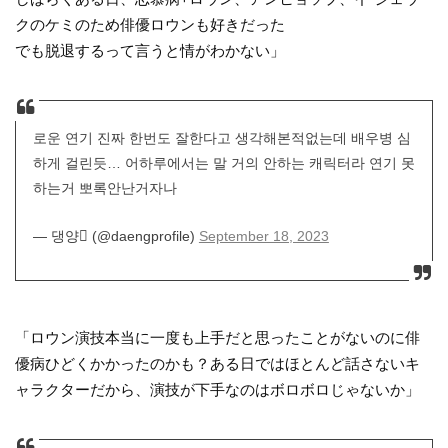
クのケミのため俳優ロウンも好きだった
でも脱退するって言うと情がわかない」
로운 연기 진짜 한번도 잘한다고 생각해본적없는데 배우병 심
하게 걸린듯… 어하루에서는 말 거의 안하는 캐릭터라 연기 못
하는거 뽀록안난거자나
— 댕양 (@daengprofile)
September 18, 2023
「ロウン演技本当に一度も上手だと思ったことがないのに俳
優病ひどくかかったのかも？ある日ではほとんど話さないキ
ャラクターだから、演技が下手なのはボロボロじゃないか」