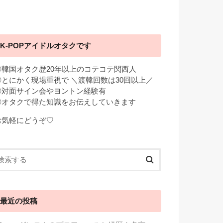
K-POPアイドルオタクです
◎韓国オタク歴20年以上のコテコテ関西人
◎とにかく現場重視で ＼渡韓回数は30回以上／
◎対面サイン会やヨントン経験有
◎オタクで得た知識をお伝えしていきます
お気軽にどうぞ♡
最近の投稿