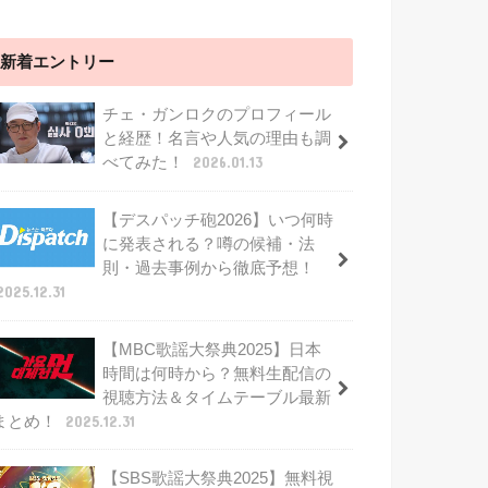
新着エントリー
チェ・ガンロクのプロフィール
と経歴！名言や人気の理由も調
べてみた！
2026.01.13
【デスパッチ砲2026】いつ何時
に発表される？噂の候補・法
則・過去事例から徹底予想！
2025.12.31
【MBC歌謡大祭典2025】日本
時間は何時から？無料生配信の
視聴方法＆タイムテーブル最新
まとめ！
2025.12.31
【SBS歌謡大祭典2025】無料視