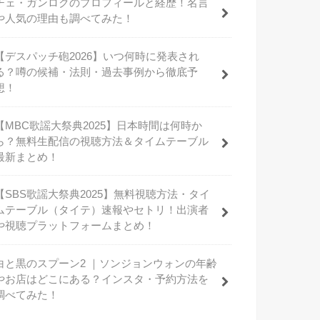
チェ・ガンロクのプロフィールと経歴！名言
や人気の理由も調べてみた！
【デスパッチ砲2026】いつ何時に発表され
る？噂の候補・法則・過去事例から徹底予
想！
【MBC歌謡大祭典2025】日本時間は何時か
ら？無料生配信の視聴方法＆タイムテーブル
最新まとめ！
【SBS歌謡大祭典2025】無料視聴方法・タイ
ムテーブル（タイテ）速報やセトリ！出演者
や視聴プラットフォームまとめ！
白と黒のスプーン2 ｜ソンジョンウォンの年齢
やお店はどこにある？インスタ・予約方法を
調べてみた！