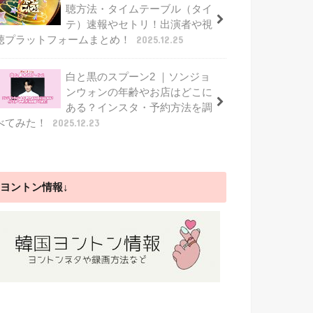
聴方法・タイムテーブル（タイ
テ）速報やセトリ！出演者や視
聴プラットフォームまとめ！
2025.12.25
白と黒のスプーン2 ｜ソンジョ
ンウォンの年齢やお店はどこに
ある？インスタ・予約方法を調
べてみた！
2025.12.23
ヨントン情報↓