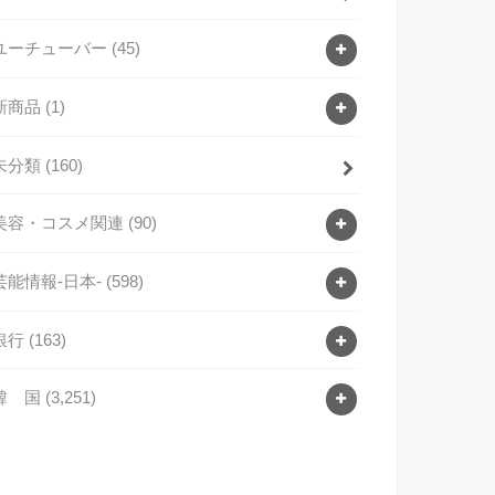
ユーチューバー
(45)
新商品
(1)
未分類
(160)
美容・コスメ関連
(90)
芸能情報-日本-
(598)
銀行
(163)
韓 国
(3,251)