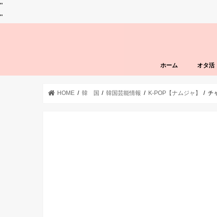
"
"
ホーム
オタ活
HOME
韓 国
韓国芸能情報
K-POP【ナムジャ】
チ