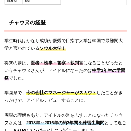
血液型
B型
チャウヌの経歴
学生時代はかなり成績が優秀で目指す大学は韓国で最難関大
学と言われている
ソウル大学！
将来の夢は、
医者・検事・警察・裁判官
になることだったと
いうチャウヌさんが、アイドルになったのは
中学3年生の学園
祭
でした。
学園祭で、
今の会社のマネージャーがスカウト
したことがき
っかけで、アイドルデビューすることに。
両親の理解もあり、アイドルの道を志すことになったチャウ
ヌさんは、
2013年～2016年の約3年間を練習生期間
として過ご
し、
ASTROメンバーとしてデビュー
しました。