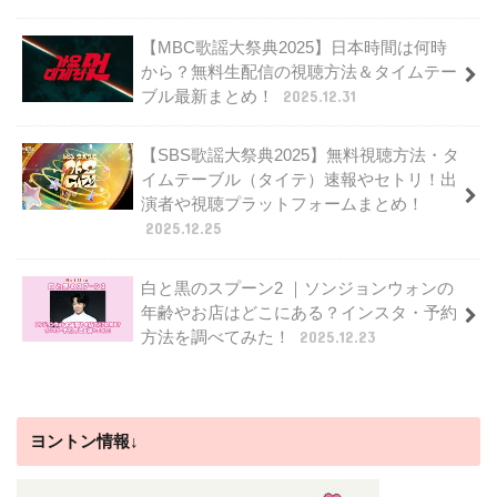
【MBC歌謡大祭典2025】日本時間は何時
から？無料生配信の視聴方法＆タイムテー
ブル最新まとめ！
2025.12.31
【SBS歌謡大祭典2025】無料視聴方法・タ
イムテーブル（タイテ）速報やセトリ！出
演者や視聴プラットフォームまとめ！
2025.12.25
白と黒のスプーン2 ｜ソンジョンウォンの
年齢やお店はどこにある？インスタ・予約
方法を調べてみた！
2025.12.23
ヨントン情報↓