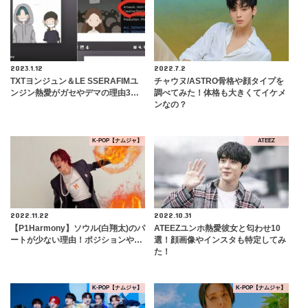
2023.1.12
2022.7.2
TXTヨンジュン＆LE SSERAFIMユ
チャウヌ/ASTRO骨格や顔タイプを
ンジン熱愛がガセやデマの理由3…
調べてみた！体格も大きくてイケメ
ンなの？
K-POP【ナムジャ】
ATEEZ
2022.11.22
2022.10.31
【P1Harmony】ソウル(白翔太)のパ
ATEEZユンホ熱愛彼女と匂わせ10
ートが少ない理由！ポジションや…
選！顔画像やインスタも特定してみ
た！
K-POP【ナムジャ】
K-POP【ナムジャ】