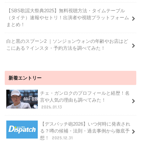
【SBS歌謡大祭典2025】無料視聴方法・タイムテーブル
（タイテ）速報やセトリ！出演者や視聴プラットフォーム
まとめ！
白と黒のスプーン2 ｜ソンジョンウォンの年齢やお店はど
こにある？インスタ・予約方法を調べてみた！
新着エントリー
チェ・ガンロクのプロフィールと経歴！名
言や人気の理由も調べてみた！
2026.01.13
【デスパッチ砲2026】いつ何時に発表され
る？噂の候補・法則・過去事例から徹底予
想！
2025.12.31