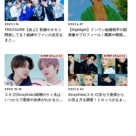
2023.3.14
2023.6.27
TREASURE【炎上】私物やオキニ
【Highlight】ドンウン結婚相手の顔
関係してる？経緯やファンの反応を
画像やプロフィール！職業や韓国…
まと…
K-POP【ナムジャ】
K-POP【ナムジャ】
2022.10.10
2023.2.23
スキズ(StrayKids)味噌のケミ名は
StrayKids(スキズ)京セラ座席から
いつからで意味や由来がわかるエ…
の見え方を調査！トロッコが止ま…