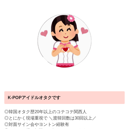
K-POPアイドルオタクです
◎韓国オタク歴20年以上のコテコテ関西人
◎とにかく現場重視で ＼渡韓回数は30回以上／
◎対面サイン会やヨントン経験有