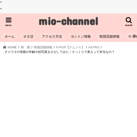
"
"
mio-channel
menu
search
ホーム
オタ活
アクセス方法
ヨントン情報
韓国芸能情報
サイ
HOME
韓 国
韓国芸能情報
K-POP【ナムジャ】
ASTRO
チャウヌの母親の年齢や顔写真をさがしてみた！そっくりで美人って本当なの？