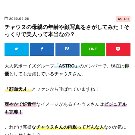
2022.09.28
ASTRO
チャウヌの母親の年齢や顔写真をさがしてみた！そ
っくりで美人って本当なの？
LINE
大人気ボーイズグループ
「ASTRO」
のメンバーで、現在は
俳
優
としても活躍しているチャウヌさん。
「顔面天才」
とファンから呼ばれていますね！
爽やかで好青年
なイメージがあるチャウヌさんは
ビジュアル
も完璧！
これだけ完璧な
チャウヌさんの両親ってどんな人
なのか気に
なりませんか！？