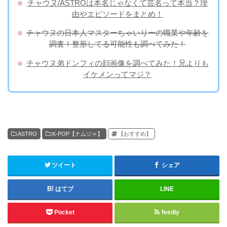
チャウヌ/ASTROは本名じゃなくて芸名って本当？理
由やエピソードをまとめ！
チャウヌの日本人マスターちゃいりーの職業や年齢を
調査！整形してる可能性も調べてみた！
チャウヌ弟ドンフィの顔画像を調べてみた！兄よりも
イケメンってマジ？
ASTRO
K-POP【ナムジャ】
【おすすめ】
ツイート
シェア
はてブ
LINE
Pocket
feedly