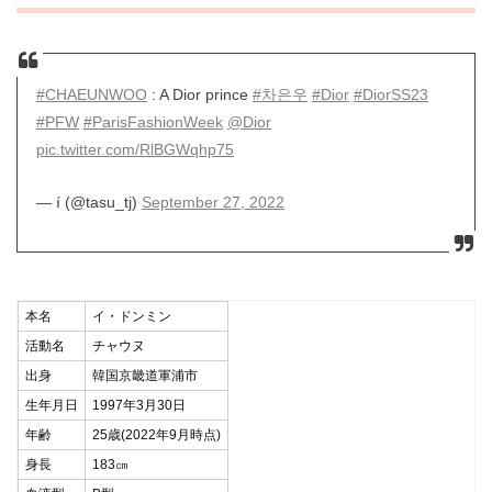
#CHAEUNWOO
: A Dior prince
#차은우
#Dior
#DiorSS23
#PFW
#ParisFashionWeek
@Dior
pic.twitter.com/RlBGWqhp75
— í (@tasu_tj)
September 27, 2022
本名
イ・ドンミン
活動名
チャウヌ
出身
韓国京畿道軍浦市
生年月日
1997年3月30日
年齢
25歳(2022年9月時点)
身長
183㎝