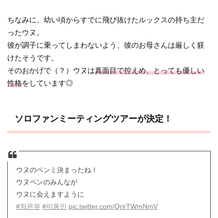
ちなみに、幼い頃からすでに飛び抜けたルックスの持ち主だ
ったウヌ。
彼が調子に乗ってしまわないよう、彼のお母さんは厳しく躾
けたそうです。
そのおかげで（？）ウヌは
真面目で控えめ、とっても優しい
性格
をしています◎
ソロファンミーティングツアーが決定！
ウヌのペンミ決まったね！
ウヌペンのみんなが
ウヌに会えますように
#차은우
#이동민
pic.twitter.com/QrirTWmNmV