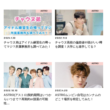
ASTRO
ASTRO
2024.1.30
2022.11.8
チャウヌ弟はアイドル練習生の噂っ
チャウヌ高校の偏差値や頭がいい噂
てマジ？所属事務所も調べてみた！
を調査！大学にも進学してる？
ASTRO
ASTRO
2022.10.10
2023.4.20
ASTRO(アストロ)契約期間はいつか
ASTROムンビン自宅はカンナムの
らいつまで？再契約or脱退の可能
どこ？場所を特定してみた！
性…