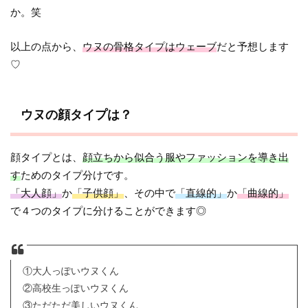
か。笑
以上の点から、
ウヌの骨格タイプはウェーブ
だと予想します
♡
ウヌの顔タイプは？
顔タイプとは、
顔立ちから似合う服やファッションを導き出
す
ためのタイプ分けです。
「大人顔」
か
「子供顔」
、その中で
「直線的」
か
「曲線的」
で４つのタイプに分けることができます◎
①大人っぽいウヌくん
②高校生っぽいウヌくん
③ただただ美しいウヌくん