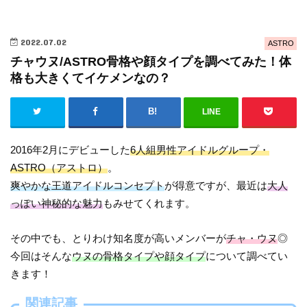
2022.07.02
ASTRO
チャウヌ/ASTRO骨格や顔タイプを調べてみた！体
格も大きくてイケメンなの？
LINE
2016年2月にデビューした
6人組男性アイドルグループ・
ASTRO（アストロ）
。
爽やかな王道アイドルコンセプト
が得意ですが、最近は
大人
っぽい神秘的な魅力
もみせてくれます。
その中でも、とりわけ知名度が高いメンバーが
チャ・ウヌ
◎
今回はそんな
ウヌの骨格タイプや顔タイプ
について調べてい
きます！
関連記事