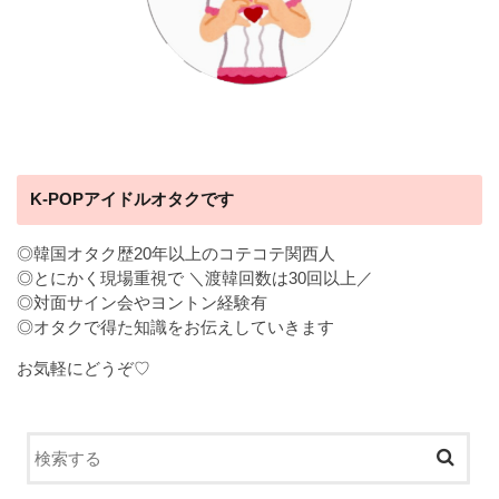
K-POPアイドルオタクです
◎韓国オタク歴20年以上のコテコテ関西人
◎とにかく現場重視で ＼渡韓回数は30回以上／
◎対面サイン会やヨントン経験有
◎オタクで得た知識をお伝えしていきます
お気軽にどうぞ♡