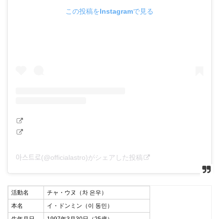
この投稿をInstagramで見る
아스트로(@officialastro)がシェアした投稿
活動名
チャ・ウヌ（차 은우）
本名
イ・ドンミン（이 동민）
生年月日
1997年3月30日（25歳）