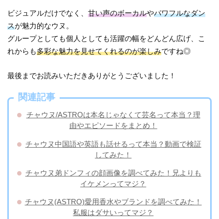
ビジュアルだけでなく、
甘い声のボーカル
や
パワフルなダン
ス
が魅力的なウヌ。
グループとしても個人としても活躍の幅をどんどん広げ、こ
れからも
多彩な魅力を見せてくれるのが楽しみ
ですね◎
最後までお読みいただきありがとうございました！
関連記事
チャウヌ/ASTROは本名じゃなくて芸名って本当？理
由やエピソードをまとめ！
チャウヌ中国語や英語も話せるって本当？動画で検証
してみた！
チャウヌ弟ドンフィの顔画像を調べてみた！兄よりも
イケメンってマジ？
チャウヌ(ASTRO)愛用香水やブランドを調べてみた！
私服はダサいってマジ？