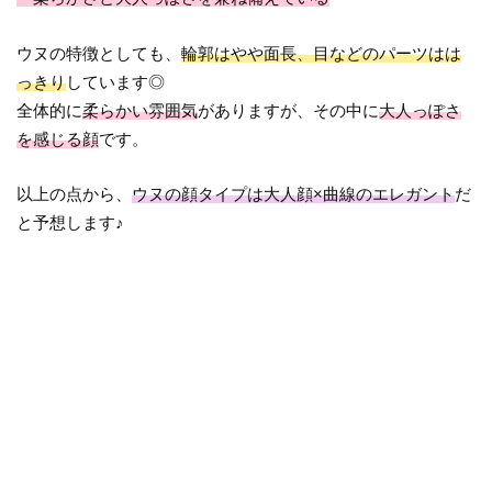
ウヌの特徴としても、
輪郭はやや面長、目などのパーツはは
っきり
しています◎
全体的に
柔らかい雰囲気
がありますが、その中に
大人っぽさ
を感じる顔
です。
以上の点から、
ウヌの顔タイプは大人顔×曲線のエレガント
だ
と予想します♪