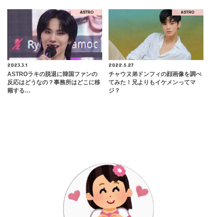
ASTRO
ASTRO
2023.3.1
2022.5.27
ASTROラキの脱退に韓国ファンの
チャウヌ弟ドンフィの顔画像を調べ
反応はどうなの？事務所はどこに移
てみた！兄よりもイケメンってマ
籍する…
ジ？