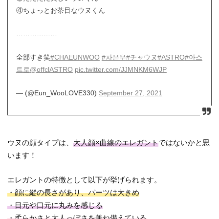
④ちょっとお茶目なウヌくん
………………
全部すき笑
#CHAEUNWOO
#차은우
#チャウヌ
#ASTRO
#아스
트로
@offclASTRO
pic.twitter.com/JJMNKM6WJP
— (@Eun_WooLOVE330)
September 27, 2021
ウヌの顔タイプは、
大人顔×曲線のエレガント
ではないかと思
います！
エレガントの特徴として以下が挙げられます。
・顔に縦の長さがあり、パーツは大きめ
・目元や口元に丸みを感じる
・柔らかさと大人っぽさを兼ね備えている