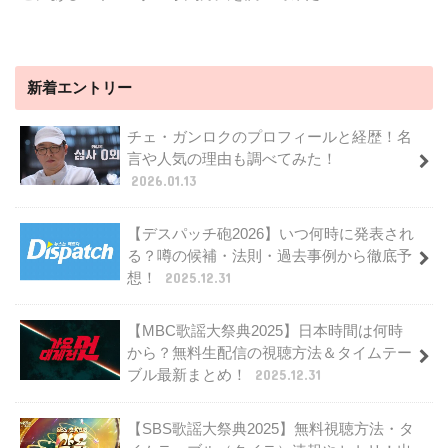
新着エントリー
チェ・ガンロクのプロフィールと経歴！名
言や人気の理由も調べてみた！
2026.01.13
【デスパッチ砲2026】いつ何時に発表され
る？噂の候補・法則・過去事例から徹底予
想！
2025.12.31
【MBC歌謡大祭典2025】日本時間は何時
から？無料生配信の視聴方法＆タイムテー
ブル最新まとめ！
2025.12.31
【SBS歌謡大祭典2025】無料視聴方法・タ