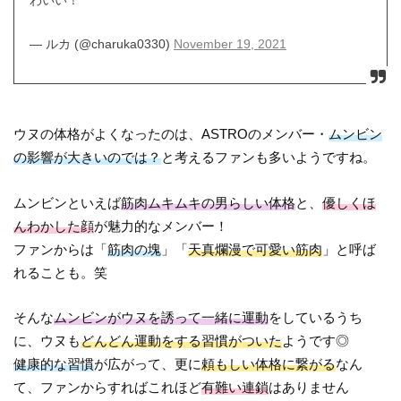
わいい！
— ルカ (@charuka0330)
November 19, 2021
ウヌの体格がよくなったのは、ASTROのメンバー・
ムンビン
の影響が大きいのでは？
と考えるファンも多いようですね。
ムンビンといえば
筋肉ムキムキの男らしい体格
と、
優しくほ
んわかした顔
が魅力的なメンバー！
ファンからは「
筋肉の塊
」「
天真爛漫で可愛い筋肉
」と呼ば
れることも。笑
そんな
ムンビンがウヌを誘って一緒に運動
をしているうち
に、ウヌも
どんどん運動をする習慣がついた
ようです◎
健康的な習慣
が広がって、更に
頼もしい体格に繋がる
なん
て、ファンからすればこれほど
有難い連鎖
はありません