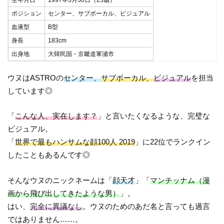
ポジション
センター、サブボーカル、ビジュアル
血液型
B型
身長
183cm
出身地
大韓民国・京畿道軍浦市
ウヌはASTROの
センター、
サブボーカル、
ビジュアル
を担当
しています◎
「
こんな人、実在します？
」と言いたくなるような、完璧な
ビジュアル。
「
世界で最もハンサムな顔100人 2019
」に22位でランクイン
したこともあるんです◎
そんなウヌのニックネームは「
顔天才
」「
マンチッナム（漫
画から飛び出してきたような男）
」。
はい、
完全に異議なし
。ウヌのためのあだ名と言っても過言
ではありません……。