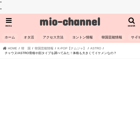
"
"
mio-channel
menu
search
ホーム
オタ活
アクセス方法
ヨントン情報
韓国芸能情報
サイ
HOME
韓 国
韓国芸能情報
K-POP【ナムジャ】
ASTRO
チャウヌ/ASTRO骨格や顔タイプを調べてみた！体格も大きくてイケメンなの？