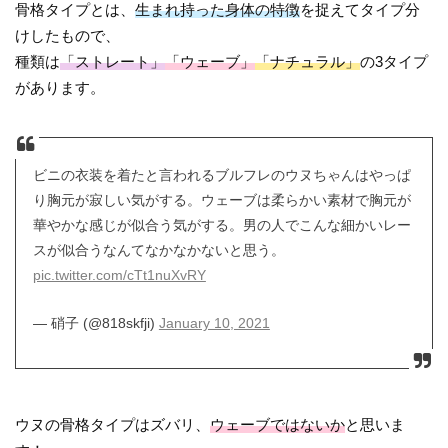
骨格タイプとは、
生まれ持った身体の特徴
を捉えてタイプ分
けしたもので、
種類は
「ストレート」
「ウェーブ」
「ナチュラル」
の3タイプ
があります。
ビニの衣装を着たと言われるブルフレのウヌちゃんはやっぱ
り胸元が寂しい気がする。ウェーブは柔らかい素材で胸元が
華やかな感じが似合う気がする。男の人でこんな細かいレー
スが似合うなんてなかなかないと思う。
pic.twitter.com/cTt1nuXvRY
— 硝子 (@818skfji)
January 10, 2021
ウヌの骨格タイプはズバリ、
ウェーブではないか
と思いま