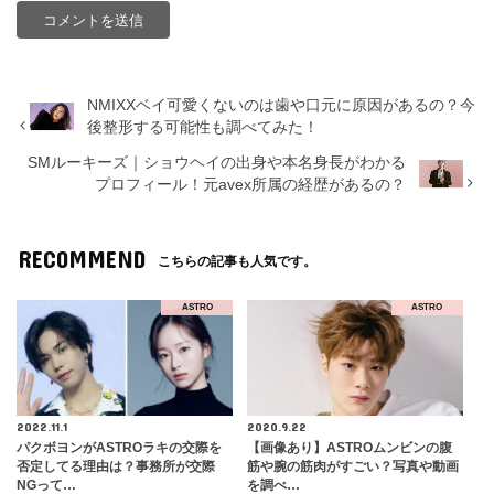
NMIXXベイ可愛くないのは歯や口元に原因があるの？今
後整形する可能性も調べてみた！
SMルーキーズ｜ショウヘイの出身や本名身長がわかる
プロフィール！元avex所属の経歴があるの？
RECOMMEND
こちらの記事も人気です。
ASTRO
ASTRO
2022.11.1
2020.9.22
パクボヨンがASTROラキの交際を
【画像あり】ASTROムンビンの腹
否定してる理由は？事務所が交際
筋や腕の筋肉がすごい？写真や動画
NGって…
を調べ…