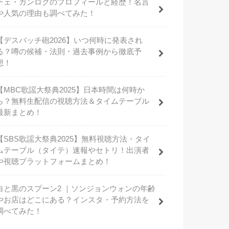
チェ・ガンロクのプロフィールと経歴！名言
や人気の理由も調べてみた！
【デスパッチ砲2026】いつ何時に発表され
る？噂の候補・法則・過去事例から徹底予
想！
【MBC歌謡大祭典2025】日本時間は何時か
ら？無料生配信の視聴方法＆タイムテーブル
最新まとめ！
【SBS歌謡大祭典2025】無料視聴方法・タイ
ムテーブル（タイテ）速報やセトリ！出演者
や視聴プラットフォームまとめ！
白と黒のスプーン2 ｜ソンジョンウォンの年齢
やお店はどこにある？インスタ・予約方法を
調べてみた！