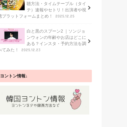
聴方法・タイムテーブル（タイ
テ）速報やセトリ！出演者や視
聴プラットフォームまとめ！
2025.12.25
白と黒のスプーン2 ｜ソンジョ
ンウォンの年齢やお店はどこに
ある？インスタ・予約方法を調
べてみた！
2025.12.23
ヨントン情報↓