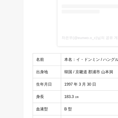
차은우(@eunwo.o_c)님의 공유 
名前
本名：イ・ドンミン / ハングル表
出身地
韓国 / 京畿道 郡浦市 山本洞
生年月日
1997 年 3 月 30 日
身長
183.3 ㎝
血液型
B 型