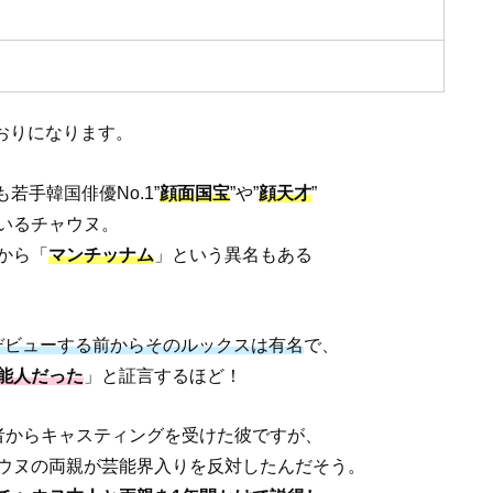
おりになります。
若手韓国俳優No.1”
顔面国宝
”や”
顔天才
”
いるチャウヌ。
から「
マンチッナム
」という異名もある
てデビューする前からそのルックスは有名
で、
能人だった
」と証言するほど！
者からキャスティングを受けた彼ですが、
ウヌの両親が芸能界入りを反対したんだそう。