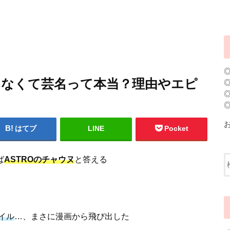
じゃなくて芸名って本当？理由やエピ
はてブ
LINE
Pocket
ば
ASTROのチャウヌ
と答える
イル
…、まさに漫画から飛び出した