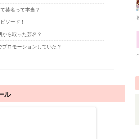
くて芸名って本当？
エピソード！
柄から取った芸名？
でプロモーションしていた？
ール