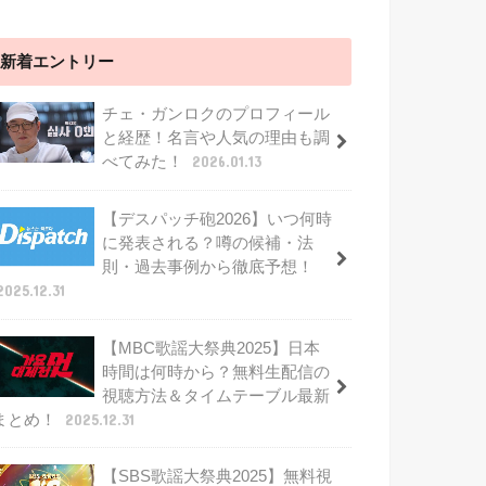
新着エントリー
チェ・ガンロクのプロフィール
と経歴！名言や人気の理由も調
べてみた！
2026.01.13
【デスパッチ砲2026】いつ何時
に発表される？噂の候補・法
則・過去事例から徹底予想！
2025.12.31
【MBC歌謡大祭典2025】日本
時間は何時から？無料生配信の
視聴方法＆タイムテーブル最新
まとめ！
2025.12.31
【SBS歌謡大祭典2025】無料視