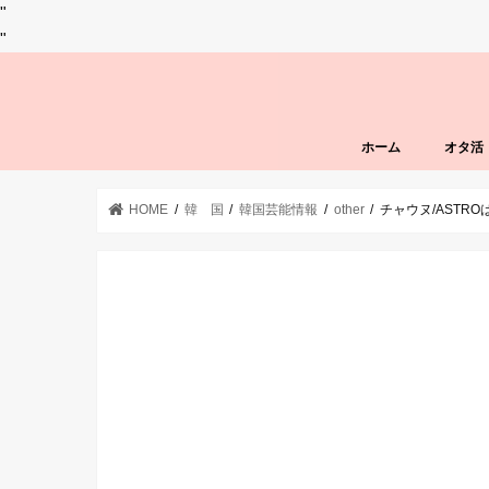
"
"
ホーム
オタ活
HOME
韓 国
韓国芸能情報
other
チャウヌ/AST