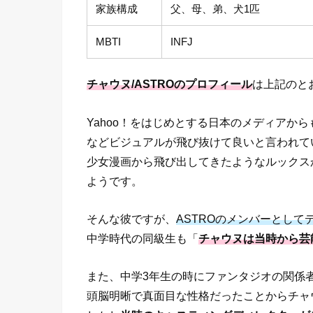
家族構成
父、母、弟、犬1匹
MBTI
INFJ
チャウヌ/ASTROのプロフィール
は上記のと
Yahoo！をはじめとする日本のメディアからも
などビジュアルが飛び抜けて良いと言われて
少女漫画から飛び出してきたようなルックス
ようです。
そんな彼ですが、
ASTROのメンバーとし
中学時代の同級生も「
チャウヌは当時から芸
また、中学3年生の時にファンタジオの関係
頭脳明晰で真面目な性格だったことからチャ