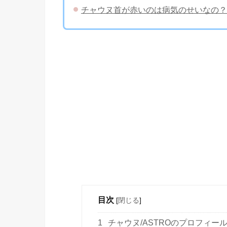
チャウヌ首が赤いのは病気のせいなの？
目次
[
閉じる
]
1
チャウヌ/ASTROのプロフィー