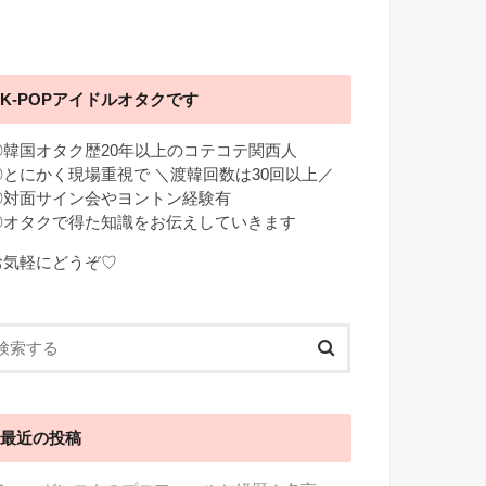
K-POPアイドルオタクです
◎韓国オタク歴20年以上のコテコテ関西人
◎とにかく現場重視で ＼渡韓回数は30回以上／
◎対面サイン会やヨントン経験有
◎オタクで得た知識をお伝えしていきます
お気軽にどうぞ♡
最近の投稿