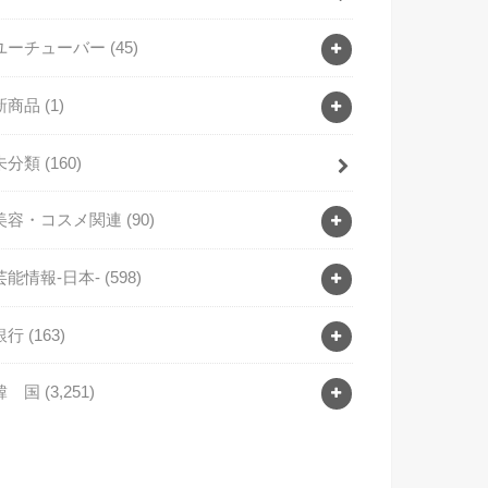
ユーチューバー
(45)
新商品
(1)
未分類
(160)
美容・コスメ関連
(90)
芸能情報-日本-
(598)
銀行
(163)
韓 国
(3,251)