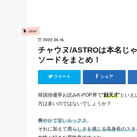
other
2022.06.16
チャウヌ/ASTROは本名
ソードをまとめ！
ツイート
シェア
韓国俳優界お読みK-POP界で”
顔天才
”といえ
方は多いのではないでしょうか？
爽やかで甘いルックス
。
それに加えて
男らしさを感じる高身長のスタ