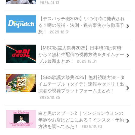
2026.01.13
【デスパッチ砲2026】いつ何時に発表され
る？噂の候補・法則・過去事例から徹底予
想！
2025.12.31
【MBC歌謡大祭典2025】日本時間は何時
から？無料生配信の視聴方法＆タイムテー
ブル最新まとめ！
2025.12.31
【SBS歌謡大祭典2025】無料視聴方法・タ
イムテーブル（タイテ）速報やセトリ！出
演者や視聴プラットフォームまとめ！
2025.12.25
白と黒のスプーン2 ｜ソンジョンウォンの
年齢やお店はどこにある？インスタ・予約
方法を調べてみた！
2025.12.23