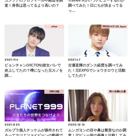
ユンソアのプロフィールや経歴を調
Trainee Aがいつデビューするのか
査！身長は思ってるより高いの？
調べてみた！日にちが決まってる
っ…
other
PRODUCE 101 Japan
2021.11.4
2021.4.7
ビョンチャン(VICTON)彼女バレで
古瀬直輝のダンス経歴を調べてみ
炎上してたの？噂になった元カノを
た！元EXPGでショウタロウと活動
調…
してたの？
GIRLS他
韓☆俳優&女優
2021.8.25
2020.12.15
ガルプラ個人チッケムが操作されて
ムンガヨンの目や鼻は整形なのか調
るってマジ？ツァイビーンの動画で
査！デビュー前の画像と比較してみ