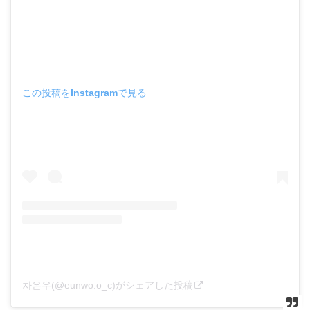
この投稿をInstagramで見る
차은우(@eunwo.o_c)がシェアした投稿