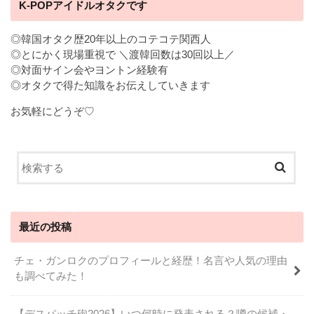
K-POPアイドルオタクです
◎韓国オタク歴20年以上のコテコテ関西人
◎とにかく現場重視で ＼渡韓回数は30回以上／
◎対面サイン会やヨントン経験有
◎オタクで得た知識をお伝えしていきます
お気軽にどうぞ♡
最近の投稿
チェ・ガンロクのプロフィールと経歴！名言や人気の理由
も調べてみた！
【デスパッチ砲2026】いつ何時に発表される？噂の候補・