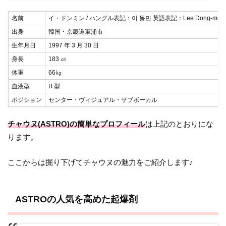
名前
イ・ドンミン / ハングル表記：이 동민 英語表記：Lee Dong-min
出身
韓国・京畿道軍浦市
生年月日
1997 年 3 月 30 日
身長
183 ㎝
体重
66㎏
血液型
B 型
ポジション
センター・ヴィジュアル・サブボーカル
チャウヌ(ASTRO)の簡単なプロフィール
は上記のとおりにな
ります。
ここからは掘り下げてチャウヌの魅力をご紹介します♪
ASTROの人気を高めた起爆剤