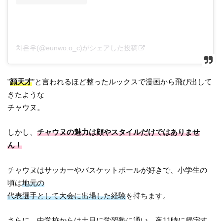
차은우(@eunwo.o_c)がシェアした投稿
”
顔天才
”と言われるほど整ったルックスで漫画から飛び出して
きたような
チャウヌ。
しかし、
チャウヌの魅力は顔やスタイルだけではありませ
ん！
チャウヌはサッカーやバスケットボールが好きで、小学生の
頃は
地元の
代表選手として大会に出場した経験
を持ちます。
さらに、中学校からは土日に学習塾に通い、夜11時に帰宅す