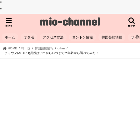
"
"
mio-channel
menu
search
ホーム
オタ活
アクセス方法
ヨントン情報
韓国芸能情報
サイ
HOME
韓 国
韓国芸能情報
other
チャウヌ(ASTRO)兵役はいつからいつまで？年齢から調べてみた！