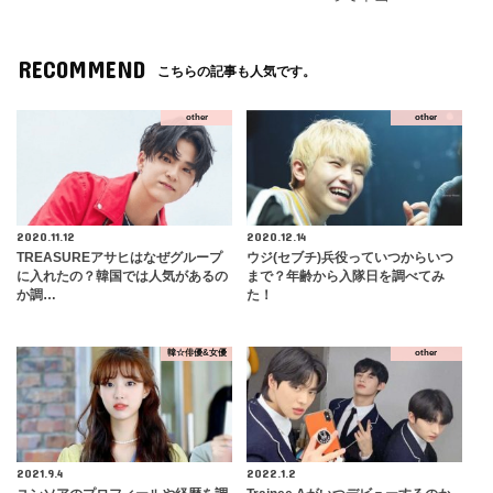
RECOMMEND
こちらの記事も人気です。
other
other
2020.11.12
2020.12.14
TREASUREアサヒはなぜグループ
ウジ(セブチ)兵役っていつからいつ
に入れたの？韓国では人気があるの
まで？年齢から入隊日を調べてみ
か調…
た！
韓☆俳優&女優
other
2021.9.4
2022.1.2