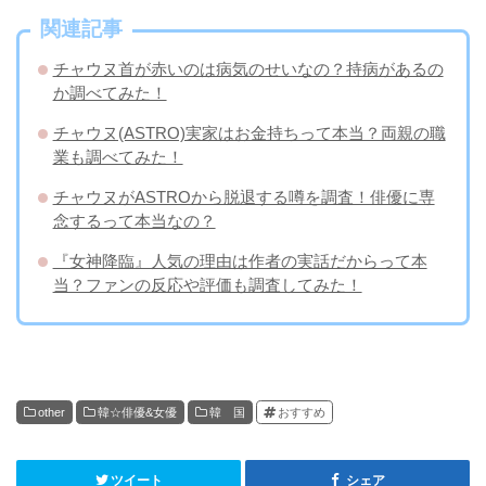
関連記事
チャウヌ首が赤いのは病気のせいなの？持病があるの
か調べてみた！
チャウヌ(ASTRO)実家はお金持ちって本当？両親の職
業も調べてみた！
チャウヌがASTROから脱退する噂を調査！俳優に専
念するって本当なの？
『女神降臨』人気の理由は作者の実話だからって本
当？ファンの反応や評価も調査してみた！
other
韓☆俳優&女優
韓 国
おすすめ
ツイート
シェア