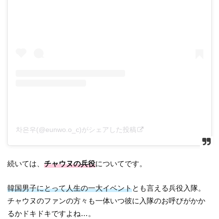
차은우(@eunwo.o_c)がシェアした投稿
続いては、
チャウヌの兵役
についてです。
韓国男子にとって人生の一大イベント
とも言える兵役入隊。
チャウヌのファンの方々も一体いつ彼に入隊のお呼びがかか
るかドキドキですよね…。