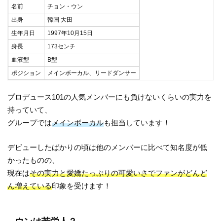
名前
チョン・ウン
出身
韓国 大田
生年月日
1997年10月15日
身長
173センチ
血液型
B型
ポジション
メインボーカル、リードダンサー
プロデュース101の人気メンバーにも負けないくらいの実力を
持っていて、
グループでは
メインボーカル
も担当しています！
デビューしたばかりの頃は他のメンバーに比べて知名度が低
かったものの、
現在は
その実力と愛嬌たっぷりの可愛いさでファンがどんど
ん増えている
印象を受けます！