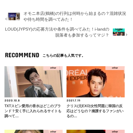
オモニ本店(鶴橋)の行列は何時から始まるの？混雑状況
や待ち時間を調べてみた！
LOUD(JYPSY)の応募方法や条件を調べてみた！i-landの
脱落者も参加するってマジ？
RECOMMEND
こちらの記事も人気です。
other
other
2020.10.8
2021.7.19
TXTスビン愛用の香水はどこのブラ
クリス(元EXO)女性問題に韓国の反
ンド？安く手に入れられるサイトも
応はどうなの？擁護するファンがい
調べて…
るの…
other
other