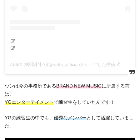
AB6IX (에이비식스)(@ab6ix_official)がシェアした投稿
–
2020
ウンは今の事務所である
BRAND NEW MUSIC
に所属する前
は、
YGエンターテイメント
で練習生をしていたんです！
YGの練習生の中でも、
優秀なメンバー
として活躍していまし
た。