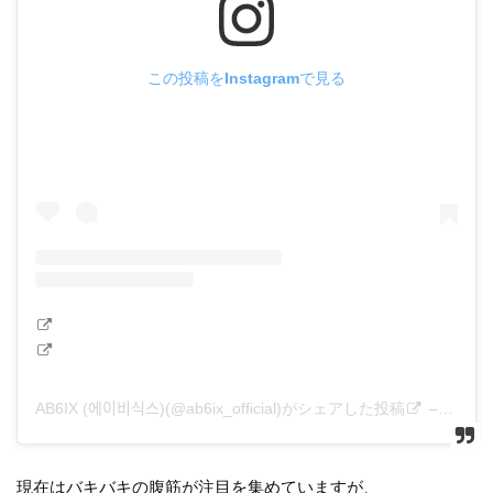
この投稿をInstagramで見る
AB6IX (에이비식스)(@ab6ix_official)がシェアした投稿
–
2020
現在はバキバキの腹筋が注目を集めていますが、