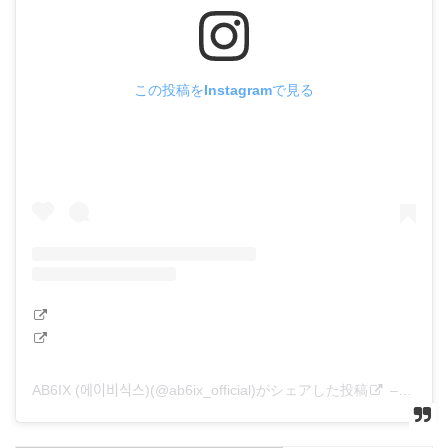
この投稿をInstagramで見る
AB6IX (에이비식스)(@ab6ix_official)がシェアした投稿
–
2020