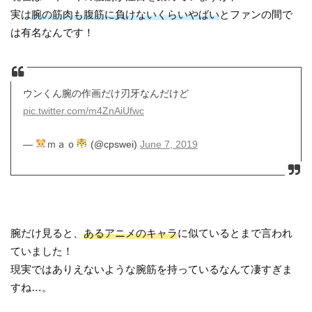
実は
腕の筋肉も腹筋に負けないくらいやばい
とファンの間で
は有名なんです！
ウンくん腕の作画だけ刃牙なんだけど
pic.twitter.com/m4ZnAiUfwc
—
ｍａｏ
(@cpswei)
June 7, 2019
腕だけ見ると、
あるアニメのキャラ
に似ているとまで言われ
ていました！
現実ではありえないような腕筋を持っているなんて凄すぎま
すね…。