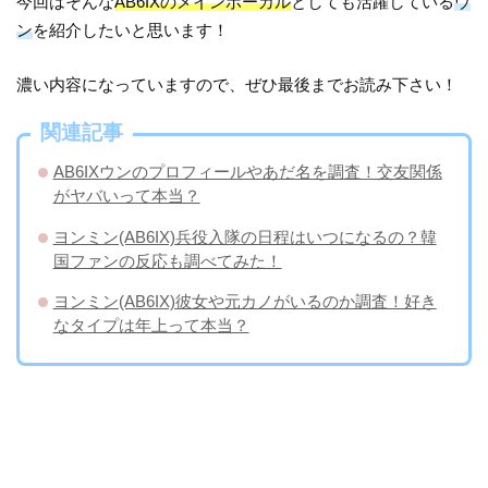
今回はそんな
AB6IXのメインボーカル
としても活躍している
ウ
ン
を紹介したいと思います！
濃い内容になっていますので、ぜひ最後までお読み下さい！
関連記事
AB6IXウンのプロフィールやあだ名を調査！交友関係
がヤバいって本当？
ヨンミン(AB6IX)兵役入隊の日程はいつになるの？韓
国ファンの反応も調べてみた！
ヨンミン(AB6IX)彼女や元カノがいるのか調査！好き
なタイプは年上って本当？