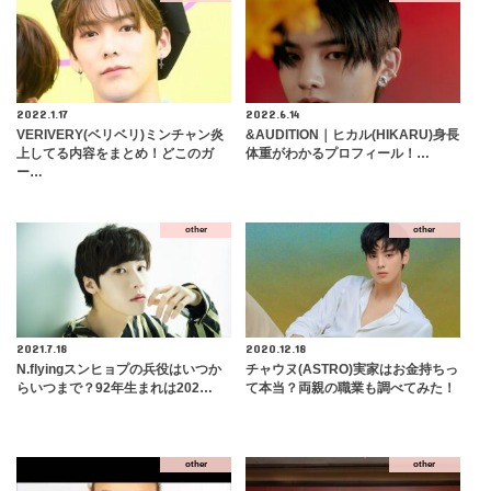
2022.1.17
2022.6.14
VERIVERY(ベリベリ)ミンチャン炎
&AUDITION｜ヒカル(HIKARU)身長
上してる内容をまとめ！どこのガ
体重がわかるプロフィール！…
ー…
other
other
2021.7.18
2020.12.18
N.flyingスンヒョプの兵役はいつか
チャウヌ(ASTRO)実家はお金持ちっ
らいつまで？92年生まれは202…
て本当？両親の職業も調べてみた！
other
other