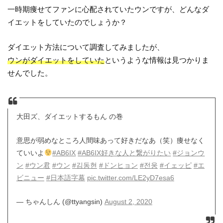
一時期痩せてファンに心配されていたウンですが、どんなダ
イエットをしていたのでしょうか？
ダイエット方法について調査してみましたが、
ウンがダイエットをしていた
というような情報は見つかりま
せんでした。
大田ズ、ダイエットするもん の巻
意思が弱めなところ人間味あって好きだなあ（笑）痩せなく
ていいよ
#AB6IX
#AB6IX好きな人と繋がりたい
#ジョンウ
ン
#ウン君
#ウン
#김동현
#ドンヒョン
#전웅
#イェッピ
#エ
ビニュー
#日本語字幕
pic.twitter.com/LE2yD7esa6
— ちゃんしん (@ttyangsin)
August 2, 2020