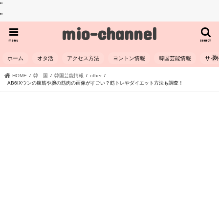
"
"
mio-channel
menu
search
ホーム
オタ活
アクセス方法
ヨントン情報
韓国芸能情報
サイ
HOME
韓 国
韓国芸能情報
other
AB6IXウンの腹筋や腕の筋肉の画像がすごい？筋トレやダイエット方法も調査！