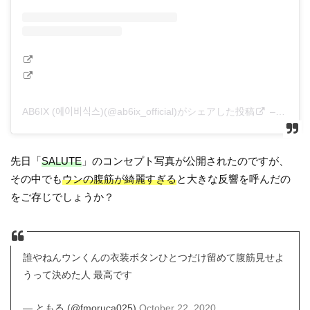
AB6IX (에이비식스)(@ab6ix_official)がシェアした投稿
–
2020
先日「
SALUTE
」のコンセプト写真が公開されたのですが、
その中でも
ウンの腹筋が綺麗すぎる
と大きな反響を呼んだの
をご存じでしょうか？
誰やねんウンくんの衣装ボタンひとつだけ留めて腹筋見せよ
うって決めた人 最高です
— ともる (@fmoruca025)
October 22, 2020