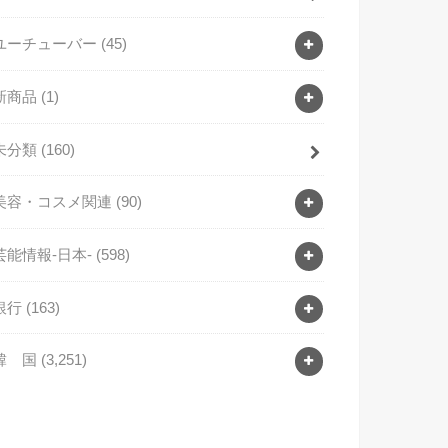
ユーチューバー
(45)
新商品
(1)
未分類
(160)
美容・コスメ関連
(90)
芸能情報-日本-
(598)
銀行
(163)
韓 国
(3,251)