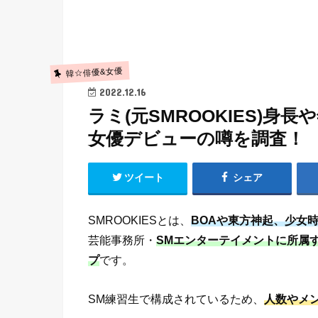
韓☆俳優&女優
2022.12.16
ラミ(元SMROOKIES)
女優デビューの噂を調査！
ツイート
シェア
SMROOKIESとは、
BOAや東方神起、少女
芸能事務所・
SMエンターテイメントに所属
プ
です。
SM練習生で構成されているため、
人数やメ