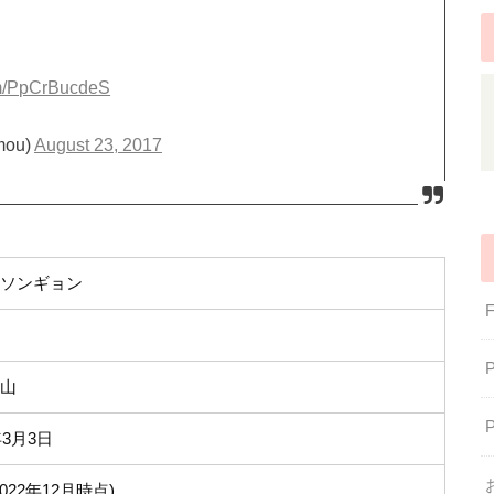
com/PpCrBucdeS
mou)
August 23, 2017
・ソンギョン
釜山
年3月3日
2022年12月時点)