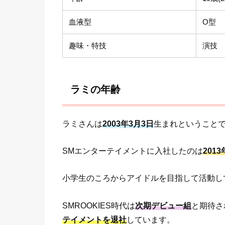
血液型
O型
趣味・特技
演技
ラミの年齢
ラミさんは
2003年3月3日
生まれということで、
SMエンターテイメントに入社したのは
2013
小学生のころからアイドルを目指して活動し
SMROOKIES時代は
次期デビュー組
と期待さ
テイメントを退社
しています。