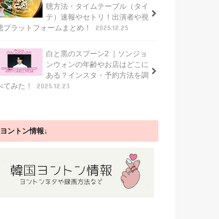
聴方法・タイムテーブル（タイ
テ）速報やセトリ！出演者や視
聴プラットフォームまとめ！
2025.12.25
白と黒のスプーン2 ｜ソンジョ
ンウォンの年齢やお店はどこに
ある？インスタ・予約方法を調
べてみた！
2025.12.23
ヨントン情報↓