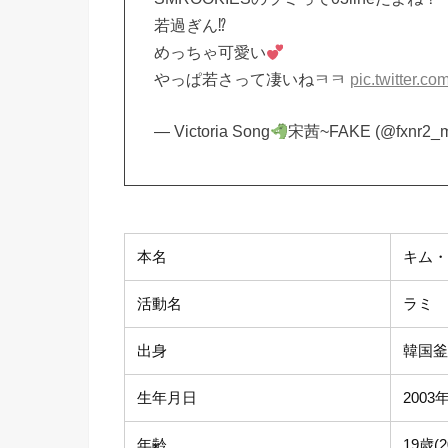
若過ぎん⁉︎
めっちゃ可愛い
やっぱ若さって凄いねㅋㅋ
pic.twitter.
— Victoria Song
宋茜~FAKE (@fxnr2_
本名
キム
活動名
ラミ
出身
韓国
生年月日
2003
年齢
19歳(