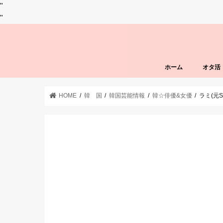
"
"
ホーム
オタ活
HOME
韓 国
韓国芸能情報
韓☆俳優&女優
ラミ(元