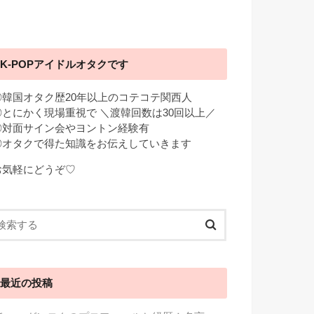
K-POPアイドルオタクです
◎韓国オタク歴20年以上のコテコテ関西人
◎とにかく現場重視で ＼渡韓回数は30回以上／
◎対面サイン会やヨントン経験有
◎オタクで得た知識をお伝えしていきます
お気軽にどうぞ♡
最近の投稿