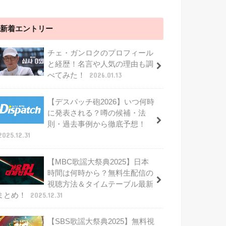
新着エントリー
チェ・ガンロクのプロフィール
と経歴！名言や人気の理由も調
べてみた！
2026.01.13
【デスパッチ砲2026】いつ何時
に発表される？噂の候補・法
則・過去事例から徹底予想！
2025.12.31
【MBC歌謡大祭典2025】日本
時間は何時から？無料生配信の
視聴方法＆タイムテーブル最新
まとめ！
2025.12.31
【SBS歌謡大祭典2025】無料視