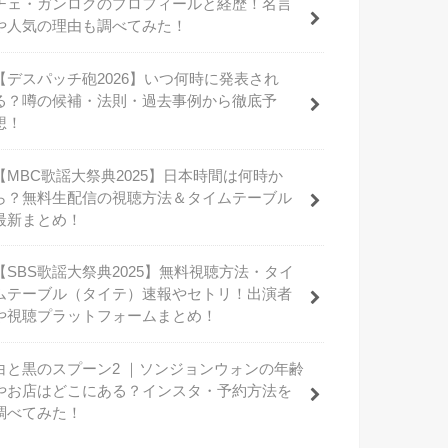
チェ・ガンロクのプロフィールと経歴！名言
や人気の理由も調べてみた！
【デスパッチ砲2026】いつ何時に発表され
る？噂の候補・法則・過去事例から徹底予
想！
【MBC歌謡大祭典2025】日本時間は何時か
ら？無料生配信の視聴方法＆タイムテーブル
最新まとめ！
【SBS歌謡大祭典2025】無料視聴方法・タイ
ムテーブル（タイテ）速報やセトリ！出演者
や視聴プラットフォームまとめ！
白と黒のスプーン2 ｜ソンジョンウォンの年齢
やお店はどこにある？インスタ・予約方法を
調べてみた！