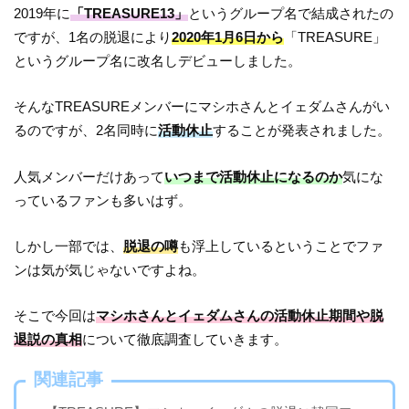
2019年に
「TREASURE13」
というグループ名で結成されたの
ですが、1名の脱退により
2020年1月6日から
「TREASURE」
というグループ名に改名しデビューしました。
そんなTREASUREメンバーにマシホさんとイェダムさんがい
るのですが、2名同時に
活動休止
することが発表されました。
人気メンバーだけあって
いつまで活動休止になるのか
気にな
っているファンも多いはず。
しかし一部では、
脱退の噂
も浮上しているということでファ
ンは気が気じゃないですよね。
そこで今回は
マシホさんとイェダムさんの活動休止期間や脱
退説の真相
について徹底調査していきます。
関連記事