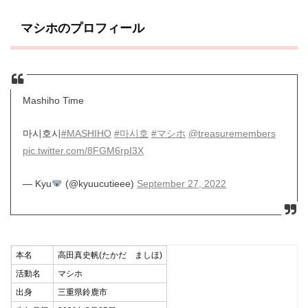
マシホのプロフィール
Mashiho Time
마시호시
#MASHIHO
#마시호
#マシホ
@treasuremembers
pic.twitter.com/8FGM6rpI3X
— Kyu
(@kyuucutieee)
September 27, 2022
本名
高田真史帆(たかだ ましほ)
活動名
マシホ
出身
三重県鈴鹿市