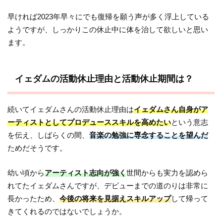
早ければ2023年早々にでも復帰を願う声が多く浮上している
ようですが、しっかりこの休止中に体を治して欲しいと思い
ます。
イェダムの活動休止理由と活動休止期間は？
続いてイェダムさんの活動休止理由は
イェダムさん自身がア
ーティストとしてプロデューススキルを高めたい
という意志
を伝え、しばらくの間、
音楽の勉強に専念することを望んだ
ためだそうです。
幼い頃から
アーティスト志向が強く
世間からも実力を認めら
れてたイェダムさんですが、デビューまでの道のりは非常に
長かったため、
今後の将来を見据えスキルアップ
して帰って
きてくれるのではないでしょうか。