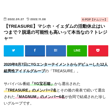
2022.09.27
2022.11.08
K-POP【ナムジャ】
【TREASURE】マシホ・イェダムの活動休止はい
つまで？脱退の可能性も高いって本当なの？トレジ
ャー
LINE
2020年8月7日にYGエンターテイメントからデビューした12人
組男性アイドルグループ
の「TREASURE」。
サバイバル番組
「YG宝石箱」
から選出された
「TREASURE」のメンバー7名
とその後の発表で続いて選出
された
「MAGNUM」のメンバー6名
が合同で結成された珍し
いグループです。