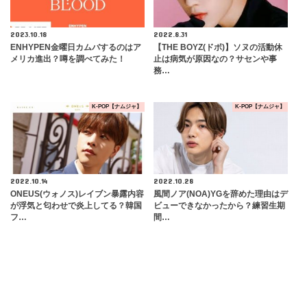
2023.10.18
2022.8.31
ENHYPEN金曜日カムバするのはア
【THE BOYZ(ドボ)】ソヌの活動休
メリカ進出？噂を調べてみた！
止は病気が原因なの？サセンや事
務…
K-POP【ナムジャ】
K-POP【ナムジャ】
2022.10.14
2022.10.28
ONEUS(ウォノス)レイブン暴露内容
風間ノア(NOA)YGを辞めた理由はデ
が浮気と匂わせで炎上してる？韓国
ビューできなかったから？練習生期
フ…
間…