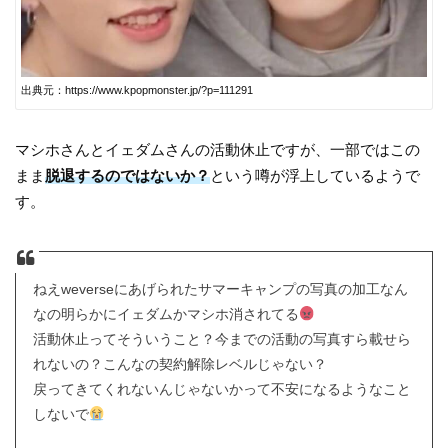
出典元：https://www.kpopmonster.jp/?p=111291
マシホさんとイェダムさんの活動休止ですが、一部ではこの
まま
脱退するのではないか？
という噂が浮上しているようで
す。
ねえweverseにあげられたサマーキャンプの写真の加工なん
なの明らかにイェダムかマシホ消されてる
活動休止ってそういうこと？今までの活動の写真すら載せら
れないの？こんなの契約解除レベルじゃない？
戻ってきてくれないんじゃないかって不安になるようなこと
しないで