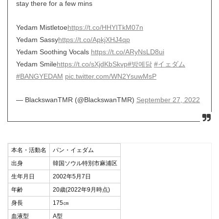
stay there for a few mins
Yedam Mistletoe
https://t.co/HHYITkM07n
Yedam Sassy
https://t.co/ApkjXHJ4qp
Yedam Soothing Vocals
https://t.co/ARyNsLD8ui
Yedam Smile
https://t.co/sXjdKbSkvp
#방예담
#イェダム
#BANGYEDAM
pic.twitter.com/WN2YsuwMsP
— BlackswanTMR (@BlackswanTMR)
September 27, 2022
本名・活動名
パン・イェダム
出身
韓国ソウル特別市麻浦区
生年月日
2002年5月7日
年齢
20歳(2022年9月時点)
身長
175㎝
血液型
A型