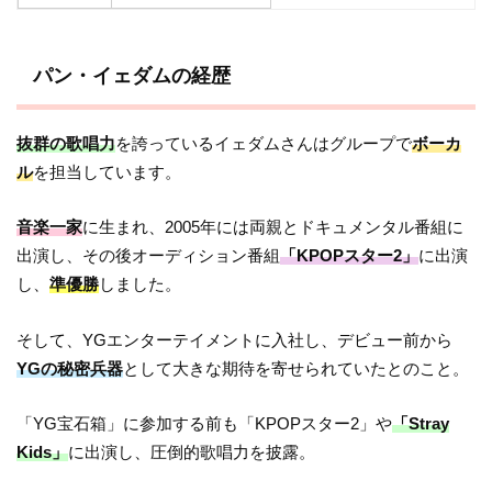
パン・イェダムの経歴
抜群の歌唱力
を誇っているイェダムさんはグループで
ボーカ
ル
を担当しています。
音楽一家
に生まれ、2005年には両親とドキュメンタル番組に
出演し、その後オーディション番組
「KPOPスター2」
に出演
し、
準優勝
しました。
そして、YGエンターテイメントに入社し、デビュー前から
YGの秘密兵器
として大きな期待を寄せられていたとのこと。
「YG宝石箱」に参加する前も「KPOPスター2」や
「Stray
Kids」
に出演し、圧倒的歌唱力を披露。