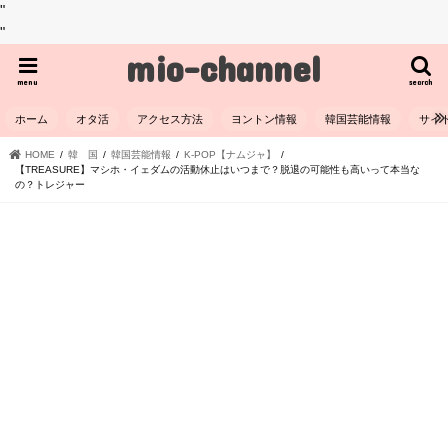
"
"
mio-channel
menu
search
ホーム
オタ活
アクセス方法
ヨントン情報
韓国芸能情報
サイ
HOME
韓 国
韓国芸能情報
K-POP【ナムジャ】
【TREASURE】マシホ・イェダムの活動休止はいつまで？脱退の可能性も高いって本当な
の？トレジャー