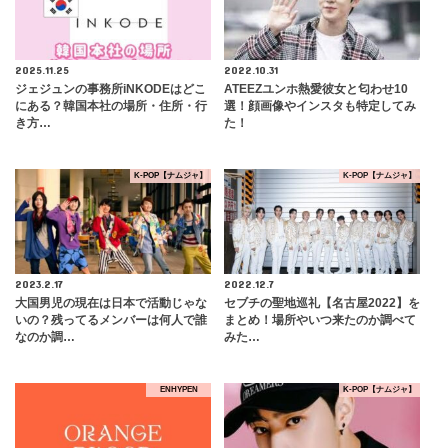
2025.11.25
2022.10.31
ジェジュンの事務所iNKODEはどこ
ATEEZユンホ熱愛彼女と匂わせ10
にある？韓国本社の場所・住所・行
選！顔画像やインスタも特定してみ
き方…
た！
K-POP【ナムジャ】
K-POP【ナムジャ】
2023.2.17
2022.12.7
大国男児の現在は日本で活動じゃな
セブチの聖地巡礼【名古屋2022】を
いの？残ってるメンバーは何人で誰
まとめ！場所やいつ来たのか調べて
なのか調…
みた…
ENHYPEN
K-POP【ナムジャ】