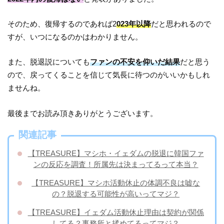
そのため、復帰するのであれば2
023年以降
だと思われるので
すが、いつになるのかはわかりません。
また、脱退説についても
ファンの不安を仰いだ結果
だと思う
ので、戻ってくることを信じて気長に待つのがいいかもしれ
ませんね。
最後までお読み頂きありがとうございます。
関連記事
【TREASURE】マシホ・イェダムの脱退に韓国ファ
ンの反応を調査！所属先は決まってるって本当？
【TREASURE】マシホ活動休止の体調不良は嘘な
の？脱退する可能性が高いってマジ？
【TREASURE】イェダム活動休止理由は契約が関係
してる？事務所と揉めてるってマジ？