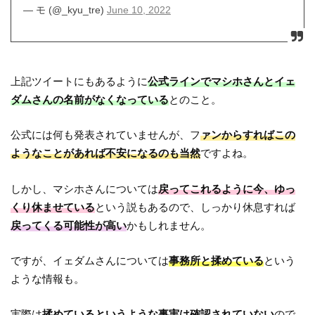
— モ (@_kyu_tre)
June 10, 2022
上記ツイートにもあるように
公式ラインでマシホさんとイェ
ダムさんの名前がなくなっている
とのこと。
公式には何も発表されていませんが、フ
ァンからすればこの
ようなことがあれば不安になるのも当然
ですよね。
しかし、マシホさんについては
戻ってこれるように今、ゆっ
くり休ませている
という説もあるので、しっかり休息すれば
戻ってくる可能性が高い
かもしれません。
ですが、イェダムさんについては
事務所と揉めている
という
ような情報も。
実際は
揉めているというような事実は確認されていない
ので