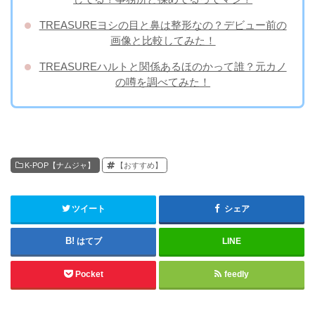
TREASUREヨシの目と鼻は整形なの？デビュー前の
画像と比較してみた！
TREASUREハルトと関係あるほのかって誰？元カノ
の噂を調べてみた！
K-POP【ナムジャ】
【おすすめ】
ツイート
シェア
はてブ
LINE
Pocket
feedly