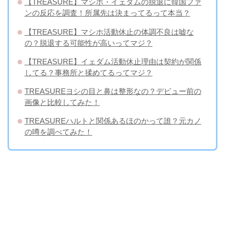
【TREASURE】マシホ・イェダムの脱退に韓国ファ
ンの反応を調査！所属先は決まってるって本当？
【TREASURE】マシホ活動休止の体調不良は嘘な
の？脱退する可能性が高いってマジ？
【TREASURE】イェダム活動休止理由は契約が関係
してる？事務所と揉めてるってマジ？
TREASUREヨシの目と鼻は整形なの？デビュー前の
画像と比較してみた！
TREASUREハルトと関係あるほのかって誰？元カノ
の噂を調べてみた！