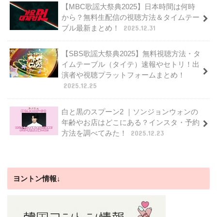
【MBC歌謡大祭典2025】日本時間は何時
から？無料生配信の視聴方法＆タイムテー
ブル最新まとめ！
2025.12.31
【SBS歌謡大祭典2025】無料視聴方法・タ
イムテーブル（タイテ）速報やセトリ！出
演者や視聴プラットフォームまとめ！
2025.12.25
白と黒のスプーン2 ｜ソンジョンウォンの
年齢やお店はどこにある？インスタ・予約
方法を調べてみた！
2025.12.23
ヨントン情報↓