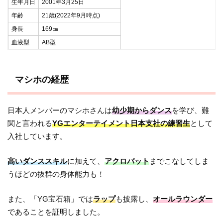
生年月日
2001年3月25日
年齢
21歳(2022年9月時点)
身長
169㎝
血液型
AB型
マシホの経歴
日本人メンバーのマシホさんは
幼少期からダンス
を学び、難
関と言われる
YGエンターテイメント日本支社の練習生
として
入社しています。
高いダンススキル
に加えて、
アクロバット
までこなしてしま
うほどの抜群の身体能力も！
また、「YG宝石箱」では
ラップ
も披露し、
オールラウンダー
であることを証明しました。