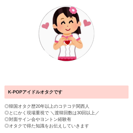
K-POPアイドルオタクです
◎韓国オタク歴20年以上のコテコテ関西人
◎とにかく現場重視で ＼渡韓回数は30回以上／
◎対面サイン会やヨントン経験有
◎オタクで得た知識をお伝えしていきます