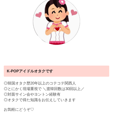
K-POPアイドルオタクです
◎韓国オタク歴20年以上のコテコテ関西人
◎とにかく現場重視で ＼渡韓回数は30回以上／
◎対面サイン会やヨントン経験有
◎オタクで得た知識をお伝えしていきます
お気軽にどうぞ♡