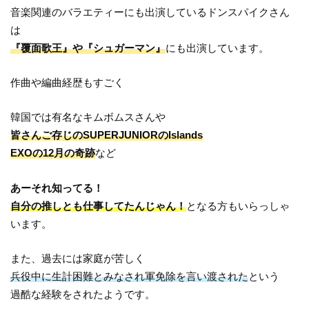
音楽関連のバラエティーにも出演しているドンスパイクさん
は
『覆面歌王』や『シュガーマン』
にも出演しています。
作曲や編曲経歴もすごく
韓国では有名なキムボムスさんや
皆さんご存じのSUPERJUNIORのIslands
EXOの12月の奇跡
など
あーそれ知ってる！
自分の推しとも仕事してたんじゃん！
となる方もいらっしゃ
います。
また、過去には家庭が苦しく
兵役中に生計困難とみなされ軍免除を言い渡された
という
過酷な経験をされたようです。