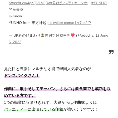
https://t.co/4qhQVLsQRa
#君は先へ行く
#ユンホ
#YUNHO
유노윤호
U-Know
YUNHO from 東方神起
pic.twitter.com/q1zr7sz2fP
— UK春のひまわり
영원히윤호찐친
(@aduchan1)
June
6, 2022
見た目と裏腹にマルチな才能で韓国人気者なのが
ドンスパイクさん！
作曲に、歌手そしてモッパン、さらには飲食業でも成功を収
めている方です。
1つの職業に収まりきれず、大衆からは作曲家よりは
バラエティーに出演している印象
が強いようですよ！