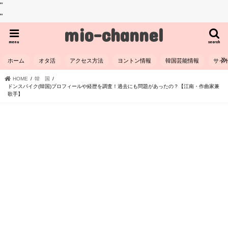
"
"
mio-channel
menu
search
ホーム
オタ活
アクセス方法
ヨントン情報
韓国芸能情報
サイ
HOME
韓 国
ドンスパイク(韓国)プロフィールや経歴を調査！過去にも問題があったの？【江南・作曲家兼
歌手】