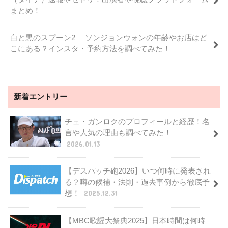
まとめ！
白と黒のスプーン2 ｜ソンジョンウォンの年齢やお店はど
こにある？インスタ・予約方法を調べてみた！
新着エントリー
チェ・ガンロクのプロフィールと経歴！名
言や人気の理由も調べてみた！
2026.01.13
【デスパッチ砲2026】いつ何時に発表され
る？噂の候補・法則・過去事例から徹底予
想！
2025.12.31
【MBC歌謡大祭典2025】日本時間は何時