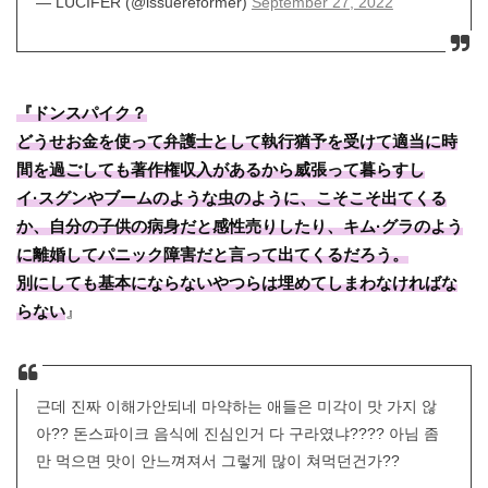
— LUCIFER (@issuereformer)
September 27, 2022
『ドンスパイク？
どうせお金を使って弁護士として執行猶予を受けて適当に時
間を過ごしても著作権収入があるから威張って暮らすし
イ·スグンやブームのような虫のように、こそこそ出てくる
か、自分の子供の病身だと感性売りしたり、キム·グラのよう
に離婚してパニック障害だと言って出てくるだろう。
別にしても基本にならないやつらは埋めてしまわなければな
らない
』
근데 진짜 이해가안되네 마약하는 애들은 미각이 맛 가지 않
아?? 돈스파이크 음식에 진심인거 다 구라였냐???? 아님 좀
만 먹으면 맛이 안느껴져서 그렇게 많이 쳐먹던건가??