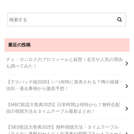
最近の投稿
チェ・ガンロクのプロフィールと経歴！名言や人気の理由
も調べてみた！
【デスパッチ砲2026】いつ何時に発表される？噂の候補・
法則・過去事例から徹底予想！
【MBC歌謡大祭典2025】日本時間は何時から？無料生配
信の視聴方法＆タイムテーブル最新まとめ！
【SBS歌謡大祭典2025】無料視聴方法・タイムテーブル
（タイテ）速報やセトリ！出演者や視聴プラットフォーム