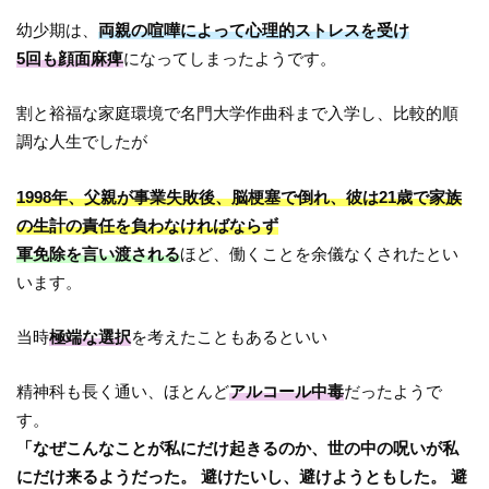
幼少期は、
両親の喧嘩によって心理的ストレスを受け
5回も顔面麻痺
になってしまったようです。
割と裕福な家庭環境で名門大学作曲科まで入学し、比較的順
調な人生でしたが
1998年、父親が事業失敗後、脳梗塞で倒れ、彼は21歳で家族
の生計の責任を負わなければならず
軍免除を言い渡される
ほど、働くことを余儀なくされたとい
います。
当時
極端な選択
を考えたこともあるといい
精神科も長く通い、ほとんど
アルコール中毒
だったようで
す。
「なぜこんなことが私にだけ起きるのか、世の中の呪いが私
にだけ来るようだった。 避けたいし、避けようともした。 避