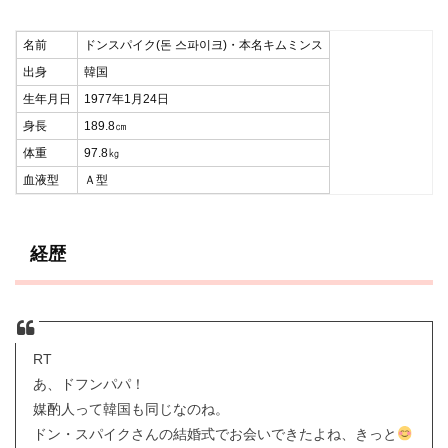
名前
ドンスパイク(돈 스파이크)・本名キムミンス
出身
韓国
生年月日
1977年1月24日
身長
189.8㎝
体重
97.8㎏
血液型
Ａ型
経歴
RT
あ、ドフンパパ！
媒酌人って韓国も同じなのね。
ドン・スパイクさんの結婚式でお会いできたよね、きっと