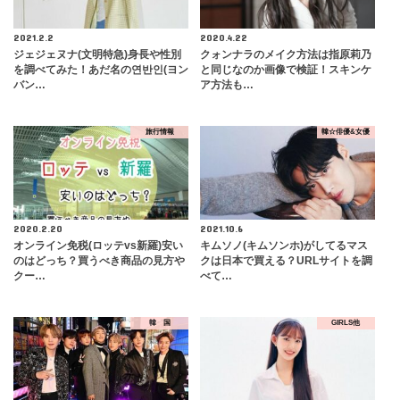
2021.2.2
2020.4.22
ジェジェヌナ(文明特急)身長や性別
クォンナラのメイク方法は指原莉乃
を調べてみた！あだ名の연반인(ヨン
と同じなのか画像で検証！スキンケ
バン…
ア方法も…
旅行情報
韓☆俳優&女優
2020.2.20
2021.10.6
オンライン免税(ロッテvs新羅)安い
キムソノ(キムソンホ)がしてるマス
のはどっち？買うべき商品の見方や
クは日本で買える？URLサイトを調
クー…
べて…
韓 国
GIRLS他