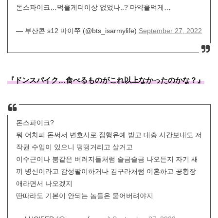
돈스파이크…먹을게더이상 없었나..? 마약을먹게…
— 부산콘 s12 마이쭈 (@bts_isarmylife)
September 27, 2022
『ドンスパイク…食べるものがこれ以上なかったのかな？』
돈스파이크?
뭐 어차피 돈써서 변호사로 집행유예 받고 대충 시간보내도 저
작권 수입이 있으니 떵떵거리고 살거고
이수근이나 붐같은 버러지들처럼 슬금슬금 나오든지 자기 새
끼 병신이라고 감성팔이하거나 김구라처럼 이혼하고 공황장
애라면서 나오겠지
딴따라도 기본이 안되는 놈들은 묻어버려야지