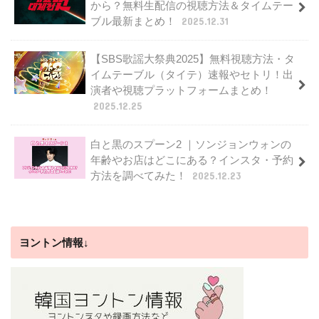
から？無料生配信の視聴方法＆タイムテー
ブル最新まとめ！
2025.12.31
【SBS歌謡大祭典2025】無料視聴方法・タ
イムテーブル（タイテ）速報やセトリ！出
演者や視聴プラットフォームまとめ！
2025.12.25
白と黒のスプーン2 ｜ソンジョンウォンの
年齢やお店はどこにある？インスタ・予約
方法を調べてみた！
2025.12.23
ヨントン情報↓