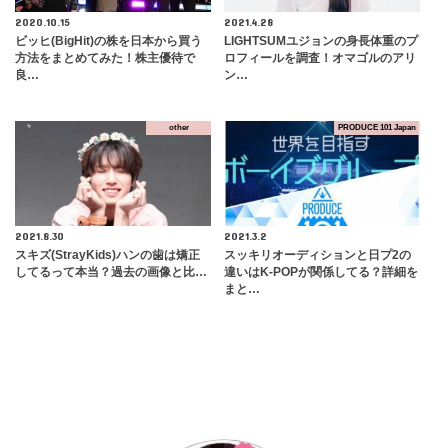
2020.10.15
2021.4.28
ビッヒ(BigHit)の株を日本から買う
LIGHTSUMユジョンの身長体重のプ
方法をまとめてみた！株主優待で
ロフィールを調査！オマゴルのアリ
良…
ン…
other
PRODUCE 101 Japan
2021.8.30
2021.3.2
スキズ(StrayKids)ハンの歯は矯正
スッキリオーディションと日プ2の
してるって本当？過去の画像と比…
違いはK-POPが関係してる？詳細を
まと…