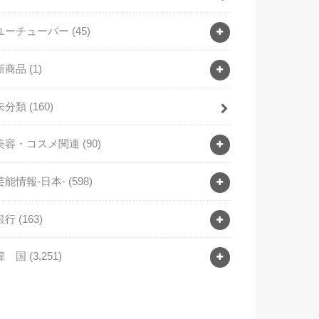
ユーチューバー
(45)
新商品
(1)
未分類
(160)
美容・コスメ関連
(90)
芸能情報-日本-
(598)
銀行
(163)
韓 国
(3,251)