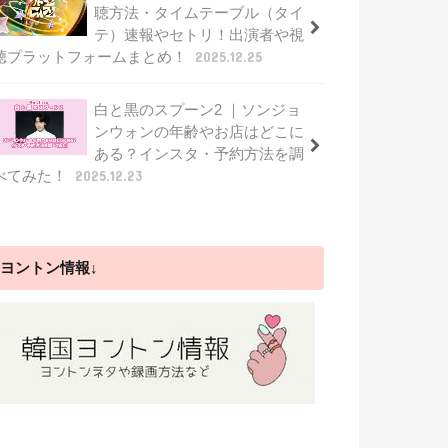
聴方法・タイムテーブル（タイ
テ）速報やセトリ！出演者や視
聴プラットフォームまとめ！
2025.12.25
白と黒のスプーン2 ｜ソンジョ
ンウォンの年齢やお店はどこに
ある？インスタ・予約方法を調
べてみた！
2025.12.23
ヨントン情報↓