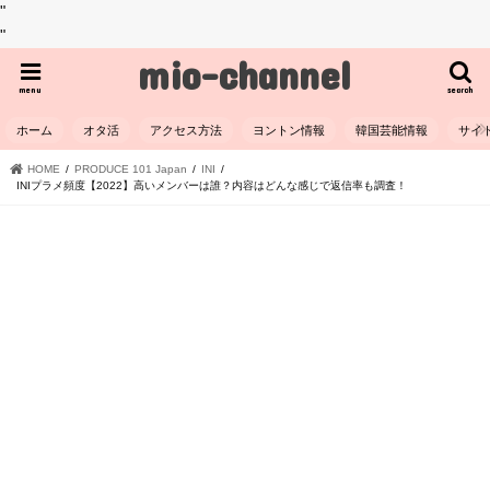
"
"
mio-channel
menu
search
ホーム
オタ活
アクセス方法
ヨントン情報
韓国芸能情報
サイ
HOME
PRODUCE 101 Japan
INI
INIプラメ頻度【2022】高いメンバーは誰？内容はどんな感じで返信率も調査！