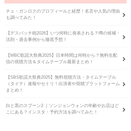
チェ・ガンロクのプロフィールと経歴！名言や人気の理由
も調べてみた！
【デスパッチ砲2026】いつ何時に発表される？噂の候補・
法則・過去事例から徹底予想！
【MBC歌謡大祭典2025】日本時間は何時から？無料生配
信の視聴方法＆タイムテーブル最新まとめ！
【SBS歌謡大祭典2025】無料視聴方法・タイムテーブル
（タイテ）速報やセトリ！出演者や視聴プラットフォーム
まとめ！
白と黒のスプーン2 ｜ソンジョンウォンの年齢やお店はど
こにある？インスタ・予約方法を調べてみた！