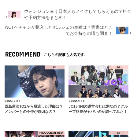
ウォンジョンヨ｜日本人もメイクしてもらえるの？料金
や予約方法をまとめ！
NCTヘチャンが購入したポルシェの車種は？実家はどこ
でお金持ちの噂も調査！
RECOMMEND
こちらの記事も人気です。
INI
INI
2023.9.22
2022.4.28
西島蓮汰TO1から脱退した理由は？
JO1とINIの運営会社は別なの？グル
メンバーとの不仲が原因なの？
ープ格差がヤバいのか調べてみた！
PRODUCE 101 Japan
INI