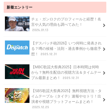
新着エントリー
チェ・ガンロクのプロフィールと経歴！名
言や人気の理由も調べてみた！
2026.01.13
【デスパッチ砲2026】いつ何時に発表され
る？噂の候補・法則・過去事例から徹底予
想！
2025.12.31
【MBC歌謡大祭典2025】日本時間は何時
から？無料生配信の視聴方法＆タイムテー
ブル最新まとめ！
2025.12.31
【SBS歌謡大祭典2025】無料視聴方法・タ
イムテーブル（タイテ）速報やセトリ！出
演者や視聴プラットフォームまとめ！
2025.12.25