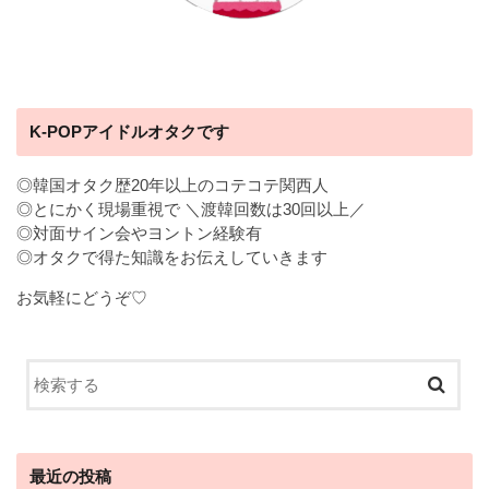
K-POPアイドルオタクです
◎韓国オタク歴20年以上のコテコテ関西人
◎とにかく現場重視で ＼渡韓回数は30回以上／
◎対面サイン会やヨントン経験有
◎オタクで得た知識をお伝えしていきます
お気軽にどうぞ♡
最近の投稿