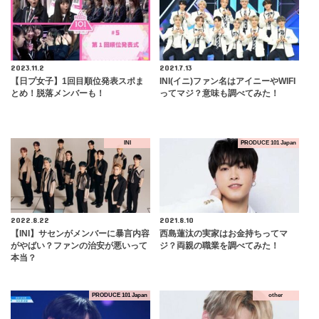
2023.11.2
2021.7.13
【日プ女子】1回目順位発表スポま
INI(イニ)ファン名はアイニーやWIFI
とめ！脱落メンバーも！
ってマジ？意味も調べてみた！
INI
PRODUCE 101 Japan
2022.8.22
2021.8.10
【INI】サセンがメンバーに暴言内容
西島蓮汰の実家はお金持ちってマ
がやばい？ファンの治安が悪いって
ジ？両親の職業を調べてみた！
本当？
PRODUCE 101 Japan
other