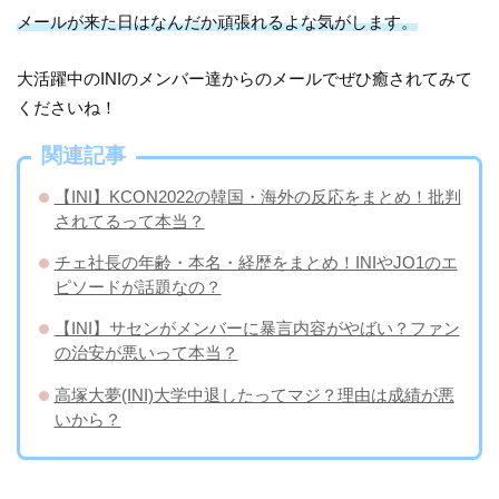
メールが来た日はなんだか頑張れるよな気がします。
大活躍中のINIのメンバー達からのメールでぜひ癒されてみて
くださいね！
関連記事
【INI】KCON2022の韓国・海外の反応をまとめ！批判
されてるって本当？
チェ社長の年齢・本名・経歴をまとめ！INIやJO1のエ
ピソードが話題なの？
【INI】サセンがメンバーに暴言内容がやばい？ファン
の治安が悪いって本当？
高塚大夢(INI)大学中退したってマジ？理由は成績が悪
いから？