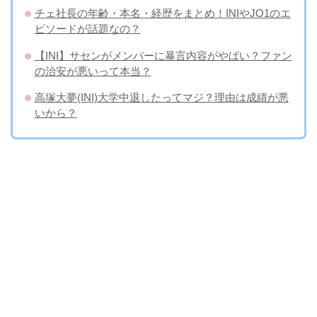
チェ社長の年齢・本名・経歴をまとめ！INIやJO1のエ
ピソードが話題なの？
【INI】サセンがメンバーに暴言内容がやばい？ファン
の治安が悪いって本当？
高塚大夢(INI)大学中退したってマジ？理由は成績が悪
いから？