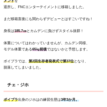
メント
を
退所し、FNCエンターテイメントに移籍しました。
まだ移籍直後にも関わらずデビューとはすごいですね！
身長は
185.7㎝
とカムデンに負けずスタイル抜群！
体重についてはわかっていませんが、カムデン同様、
モデル体重である
65㎏前後
ではないかと予想します。
ボイプラでは、
第2回生存者発表式で第37位
となり、
脱落してしまいました。
チェ・ジホ
ボイプラ
出身のジホはの練習生歴は
3年3か月。