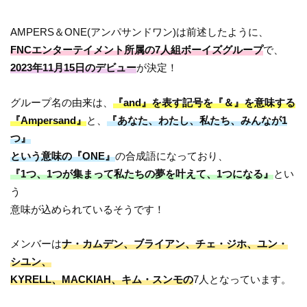
AMPERS＆ONE(アンパサンドワン)は前述したように、
FNCエンターテイメント所属の7人組ボーイズグループ
で、
2023年11月15日のデビュー
が決定！
グループ名の由来は、
『and』を表す記号を『＆』を意味する
『Ampersand』
と、
『あなた、わたし、私たち、みんなが1
つ』
という意味の『ONE』
の合成語になっており、
『1つ、1つが集まって私たちの夢を叶えて、1つになる』
とい
う
意味が込められているそうです！
メンバーは
ナ・カムデン、ブライアン、チェ・ジホ、ユン・
シユン、
KYRELL、MACKIAH、キム・スンモ
の
7人となっています。