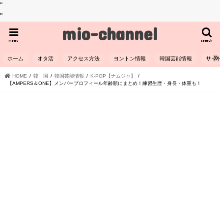
"
"
mio-channel
menu
search
ホーム
オタ活
アクセス方法
ヨントン情報
韓国芸能情報
サイ
HOME
韓 国
韓国芸能情報
K-POP【ナムジャ】
【AMPERS＆ONE】メンバープロフィール年齢順にまとめ！練習生歴・身長・体重も！