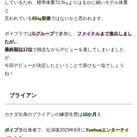
しているため、標準体重72.9㎏よりはるかに細いモデル体重
と
言われている
65㎏前後
ではないかと思われます。
ボイプラでは
Gグループ
で参加し、
ファイナルまで進出しまし
たが、
最終順位17位
で残念ながらデビューを逃してしまいました
が、
今回デビューが決定したということで喜びも一塩でしょう
ね！
ブライアン
カナダ出身のブライアンの練習生歴は
10か月！
ボイプラ
出身者で、出演後2023年8月に
Yuehuaエンターテイ