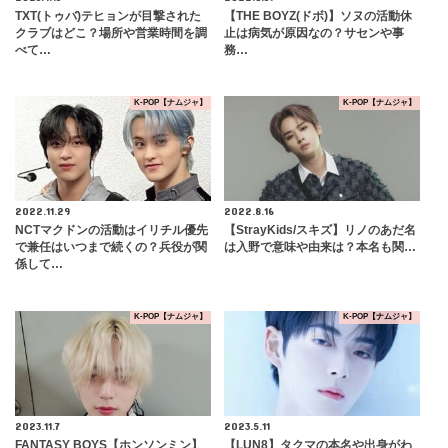
TXT(トゥバ)テヒョンが目撃された
【THE BOYZ(ドボ)】ソヌの活動休
クラブはどこ？場所や営業時間を調
止は病気が原因なの？サセンや事
べて…
務…
K-POP【ナムジャ】
K-POP【ナムジャ】
2022.11.29
2022.8.16
NCTマクドンの活動はイリチル優先
【StrayKids/スキズ】リノのあだ名
で兼任はいつまで続くの？兵役が関
は入野で意味や由来は？本名も関…
係して…
K-POP【ナムジャ】
K-POP【ナムジャ】
2023.11.7
2023.5.11
FANTASY BOYS【ホンソンミン】
【LUN8】タクマの本名や出身がわ