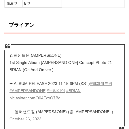
血液型
B型
ブライアン
앰퍼샌드원 (AMPERS&ONE)
1st Single Album [AMPERSAND ONE] Concept Photo #1
BRIAN (On And On ver.)
➠ ALBUM RELEASE 2023.11.15 6PM (KST)
#앰퍼샌드원
#AMPERSANDONE
#브라이언
#BRIAN
pic.twitter.com/004FcxO7Bc
— 앰퍼샌드원 (AMPERS&ONE) (@_AMPERSANDONE_)
October 26, 2023