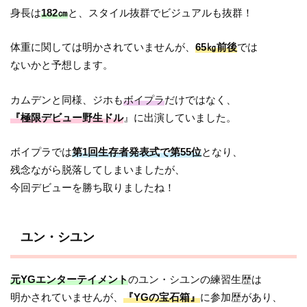
身長は
182㎝
と、スタイル抜群でビジュアルも抜群！
体重に関しては明かされていませんが、
65㎏前後
では
ないかと予想します。
カムデンと同様、ジホも
ボイプラ
だけではなく、
『極限デビュー野生ドル
』に出演していました。
ボイプラでは
第1回生存者発表式で第55位
となり、
残念ながら脱落してしまいましたが、
今回デビューを勝ち取りましたね！
ユン・シユン
元YGエンターテイメント
のユン・シユンの練習生歴は
明かされていませんが、
『YGの宝石箱』
に参加歴があり、