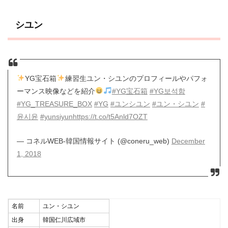
シユン
YG宝石箱
練習生ユン・シユンのプロフィールやパフォ
ーマンス映像などを紹介
#YG宝石箱
#YG보석함
#YG_TREASURE_BOX
#YG
#ユンシユン
#ユン・シユン
#
윤시윤
#yunsiyun
https://t.co/t5Anld7OZT
— コネルWEB-韓国情報サイト (@coneru_web)
December
1, 2018
名前
ユン・シユン
出身
韓国仁川広域市