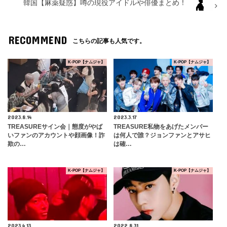
韓国【麻薬疑惑】噂の現役アイドルや俳優まとめ！
RECOMMEND
こちらの記事も人気です。
K-POP【ナムジャ】
K-POP【ナムジャ】
2023.8.14
2023.3.17
TREASUREサイン会｜態度がやば
TREASURE私物をあげたメンバー
いファンのアカウントや顔画像！詐
は何人で誰？ジョンファンとアサヒ
欺の…
は確…
K-POP【ナムジャ】
K-POP【ナムジャ】
2023.4.13
2022.8.31