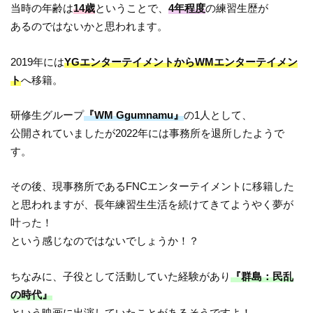
当時の年齢は
14歳
ということで、
4年程度
の練習生歴が
あるのではないかと思われます。
2019年には
YGエンターテイメントからWMエンターテイメン
ト
へ移籍。
研修生グループ
『WM Ggumnamu』
の1人として、
公開されていましたが2022年には事務所を退所したようで
す。
その後、現事務所であるFNCエンターテイメントに移籍した
と思われますが、長年練習生生活を続けてきてようやく夢が
叶った！
という感じなのではないでしょうか！？
ちなみに、子役として活動していた経験があり
『群島：民乱
の時代』
という映画に出演していたことがあるそうですよ！