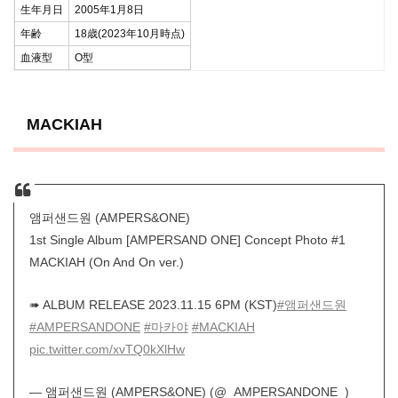
生年月日
2005年1月8日
年齢
18歳(2023年10月時点)
血液型
O型
MACKIAH
앰퍼샌드원 (AMPERS&ONE)
1st Single Album [AMPERSAND ONE] Concept Photo #1
MACKIAH (On And On ver.)
➠ ALBUM RELEASE 2023.11.15 6PM (KST)
#앰퍼샌드원
#AMPERSANDONE
#마카야
#MACKIAH
pic.twitter.com/xvTQ0kXlHw
— 앰퍼샌드원 (AMPERS&ONE) (@_AMPERSANDONE_)