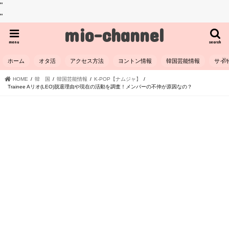
"
"
mio-channel
menu
search
ホーム
オタ活
アクセス方法
ヨントン情報
韓国芸能情報
サイ
HOME
韓 国
韓国芸能情報
K-POP【ナムジャ】
Trainee Aリオ(LEO)脱退理由や現在の活動を調査！メンバーの不仲が原因なの？