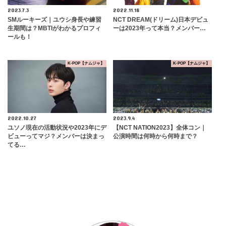
2023.7.3
2022.11.18
SMルーキーズ｜ユウシ身長や練習
NCT DREAM(ドリーム)日本デビュ
生期間は？MBTIがわかるプロフィ
ーは2023年って本当？メンバー…
ールも！
K-POP【ナムジャ】
K-POP【ナムジャ】
2022.10.27
2023.9.4
ユソノ現在の活動状況や2023年にデ
【NCT NATION2023】全体コン｜
ビューってマジ？メンバーは決まっ
公演時間は何時から何時まで？
てる…