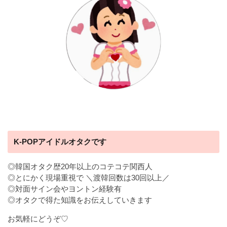
K-POPアイドルオタクです
◎韓国オタク歴20年以上のコテコテ関西人
◎とにかく現場重視で ＼渡韓回数は30回以上／
◎対面サイン会やヨントン経験有
◎オタクで得た知識をお伝えしていきます
お気軽にどうぞ♡