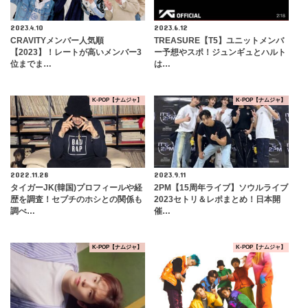
2023.4.10
2023.6.12
CRAVITYメンバー人気順
TREASURE【T5】ユニットメンバ
【2023】！レートが高いメンバー3
ー予想やスポ！ジュンギュとハルト
位までま…
は…
K-POP【ナムジャ】
K-POP【ナムジャ】
2022.11.28
2023.9.11
タイガーJK(韓国)プロフィールや経
2PM【15周年ライブ】ソウルライブ
歴を調査！セブチのホシとの関係も
2023セトリ＆レポまとめ！日本開
調べ…
催…
K-POP【ナムジャ】
K-POP【ナムジャ】