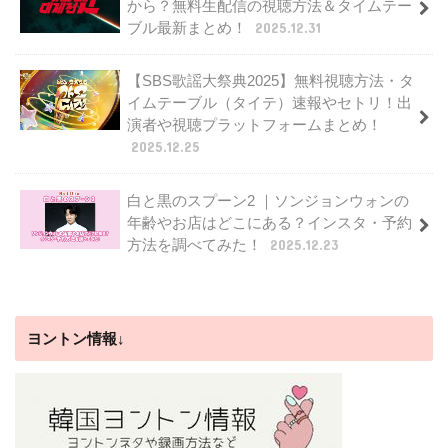
から？無料生配信の視聴方法＆タイムテー
ブル最新まとめ！
2025.12.31
【SBS歌謡大祭典2025】無料視聴方法・タ
イムテーブル（タイテ）速報やセトリ！出
演者や視聴プラットフォームまとめ！
2025.12.25
白と黒のスプーン2 ｜ソンジョンウォンの
年齢やお店はどこにある？インスタ・予約
方法を調べてみた！
2025.12.23
ヨントン情報↓