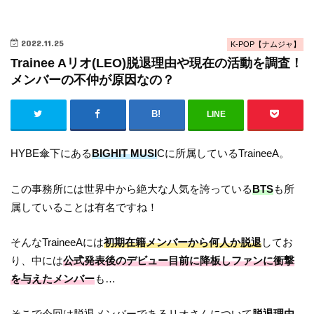
2022.11.25
K-POP【ナムジャ】
Trainee Aリオ(LEO)脱退理由や現在の活動を調査！
メンバーの不仲が原因なの？
LINE
HYBE傘下にある
BIGHIT MUSI
Cに所属しているTraineeA。
この事務所には世界中から絶大な人気を誇っている
BTS
も所
属していることは有名ですね！
そんなTraineeAには
初期在籍メンバーから何人か脱退
してお
り、中には
公式発表後のデビュー目前に降板しファンに衝撃
を与えたメンバー
も…
そこで今回は脱退メンバーであるリオさんについて
脱退理由