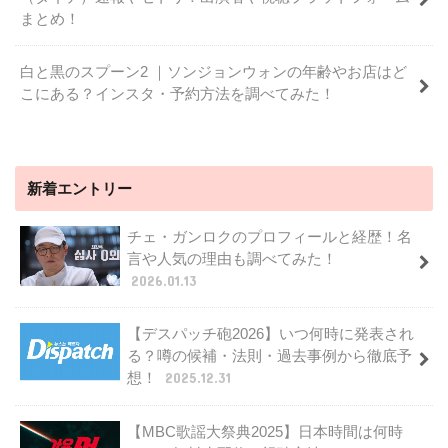
まとめ！
白と黒のスプーン2 ｜ソンジョンウォンの年齢やお店はど
こにある？インスタ・予約方法を調べてみた！
新着エントリー
チェ・ガンロクのプロフィールと経歴！名
言や人気の理由も調べてみた！
2026.01.13
【デスパッチ砲2026】いつ何時に発表され
る？噂の候補・法則・過去事例から徹底予
想！
2025.12.31
【MBC歌謡大祭典2025】日本時間は何時