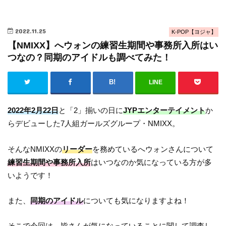
2022.11.25
K-POP【ヨジャ】
【NMIXX】へウォンの練習生期間や事務所入所はい
つなの？同期のアイドルも調べてみた！
LINE
2022年2月22日
と「2」揃いの日に
JYPエンターテイメント
か
らデビューした7人組ガールズグループ・NMIXX。
そんなNMIXXの
リーダー
を務めているへウォンさんについて
練習生期間や事務所入所
はいつなのか気になっている方が多
いようです！
また、
同期のアイドル
についても気になりますよね！
そこで今回は、皆さんが気になっていることに関して調査し