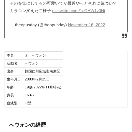
るのを気にしてるの可愛いてか最近やっとそれに気づいて
カラコン変えたご様子
pic.twitter.com/1cGHW1v0Nt
— theopusday (@theopusday)
November 16, 2022
本名
オ・へウォン
活動名
へウォン
出身
韓国仁川広域市南東区
生年月日
2003年2月25日
年齢
19歳(2022年11月時点)
身長
163㎝
血液型
O型
へウォンの経歴