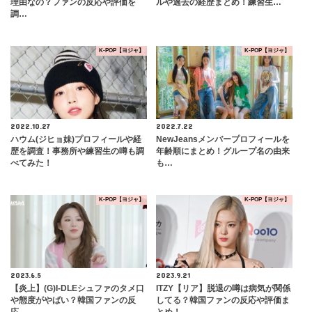
理由なの？ファンの反応や評価を
ルや過去の経歴まとめ！練習生…
調…
K-POP【ヨジャ】
K-POP【ヨジャ】
2022.10.27
2022.7.22
ハウム(ジヒョ妹)プロフィールや経
NewJeansメンバープロフィールを
歴を調査！事務所や練習生の噂も調
年齢順にまとめ！グループ名の由来
べてみた！
も…
K-POP【ヨジャ】
K-POP【ヨジャ】
2023.6.5
2023.9.21
【炎上】(G)I-DLEシュファのタメ口
ITZY【リア】脱退の噂は病気が関係
や態度がやばい？韓国ファンの反
してる？韓国ファンの反応や評価ま
応…
とめ！