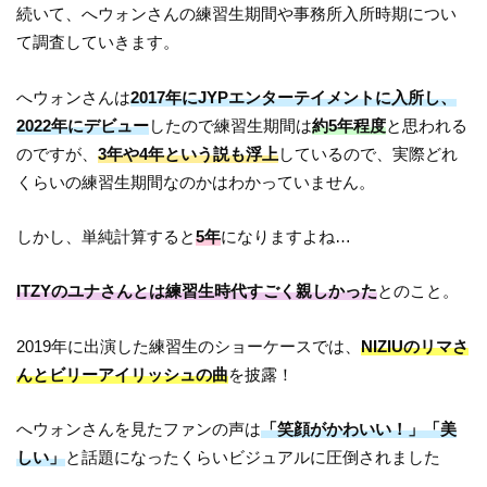
続いて、へウォンさんの練習生期間や事務所入所時期につい
て調査していきます。
へウォンさんは
2017年にJYPエンターテイメントに入所し、
2022年にデビュー
したので練習生期間は
約5年程度
と思われる
のですが、
3年や4年という説も浮上
しているので、実際どれ
くらいの練習生期間なのかはわかっていません。
しかし、単純計算すると
5年
になりますよね…
ITZYのユナさんとは練習生時代すごく親しかった
とのこと。
2019年に出演した練習生のショーケースでは、
NIZIUのリマさ
んとビリーアイリッシュの曲
を披露！
へウォンさんを見たファンの声は
「笑顔がかわいい！」「美
しい」
と話題になったくらいビジュアルに圧倒されました