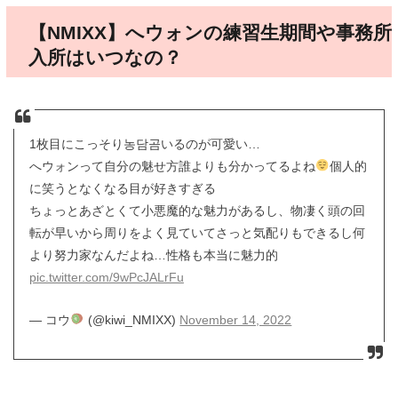
【NMIXX】へウォンの練習生期間や事務所
入所はいつなの？
1枚目にこっそり농담곰いるのが可愛い…
へウォンって自分の魅せ方誰よりも分かってるよね
個人的
に笑うとなくなる目が好きすぎる
ちょっとあざとくて小悪魔的な魅力があるし、物凄く頭の回
転が早いから周りをよく見ていてさっと気配りもできるし何
より努力家なんだよね…性格も本当に魅力的
pic.twitter.com/9wPcJALrFu
— コウ
(@kiwi_NMIXX)
November 14, 2022