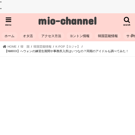
"
"
mio-channel
menu
search
ホーム
オタ活
アクセス方法
ヨントン情報
韓国芸能情報
サイ
HOME
韓 国
韓国芸能情報
K-POP【ヨジャ】
【NMIXX】へウォンの練習生期間や事務所入所はいつなの？同期のアイドルも調べてみた！