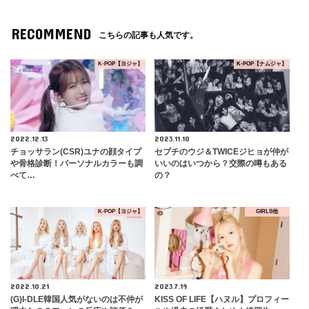
RECOMMEND
こちらの記事も人気です。
K-POP【ヨジャ】
K-POP【ナムジャ】
2022.12.13
2023.11.10
チョッサラン(CSR)ユナの顔タイプ
セブチのウジ＆TWICEジヒョが仲が
や骨格診断！パーソナルカラーも調
いいのはいつから？交際の噂もある
べて…
の？
K-POP【ヨジャ】
GIRLS他
2022.10.21
2023.7.19
(G)I-DLE韓国人気がないのは不仲が
KISS OF LIFE【ハヌル】プロフィー