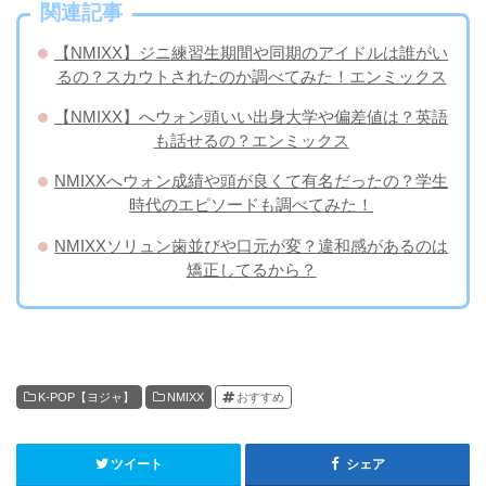
関連記事
【NMIXX】ジニ練習生期間や同期のアイドルは誰がい
るの？スカウトされたのか調べてみた！エンミックス
【NMIXX】へウォン頭いい出身大学や偏差値は？英語
も話せるの？エンミックス
NMIXXへウォン成績や頭が良くて有名だったの？学生
時代のエピソードも調べてみた！
NMIXXソリュン歯並びや口元が変？違和感があるのは
矯正してるから？
K-POP【ヨジャ】
NMIXX
おすすめ
ツイート
シェア