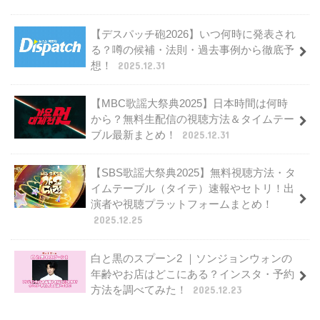
【デスパッチ砲2026】いつ何時に発表され
る？噂の候補・法則・過去事例から徹底予
想！
2025.12.31
【MBC歌謡大祭典2025】日本時間は何時
から？無料生配信の視聴方法＆タイムテー
ブル最新まとめ！
2025.12.31
【SBS歌謡大祭典2025】無料視聴方法・タ
イムテーブル（タイテ）速報やセトリ！出
演者や視聴プラットフォームまとめ！
2025.12.25
白と黒のスプーン2 ｜ソンジョンウォンの
年齢やお店はどこにある？インスタ・予約
方法を調べてみた！
2025.12.23