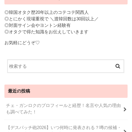
◎韓国オタク歴20年以上のコテコテ関西人
◎とにかく現場重視で ＼渡韓回数は30回以上／
◎対面サイン会やヨントン経験有
◎オタクで得た知識をお伝えしていきます
お気軽にどうぞ♡
最近の投稿
チェ・ガンロクのプロフィールと経歴！名言や人気の理由
も調べてみた！
【デスパッチ砲2026】いつ何時に発表される？噂の候補・