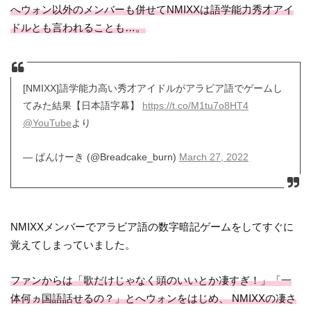
へウォン以外のメンバーも併せてNMIXXは語学能力秀才アイ
ドルとも言われることも…。
[NMIXX]語学能力高い秀才アイドルがアラビア語でゲームし
てみた結果【日本語字幕】
https://t.co/M1tu7o8HT4
@YouTube
より
— ぱんけーき (@Breadcake_burn)
March 27, 2022
NMIXXメンバーでアラビア語の数字暗記ゲームをしてすぐに
覚えてしまっていました。
ファンからは「歌だけじゃなく頭のいいとか凄すぎ！」「一
体何ヵ国語話せるの？」とへウォンをはじめ、 NMIXXの凄さ