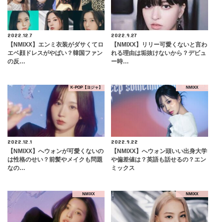
2022.12.7
2022.9.27
【NMIXX】エンミ衣装がダサくてロ
【NMIXX】リリー可愛くないと言わ
エベ顔ドレスがやばい？韓国ファン
れる理由は垢抜けないから？デビュ
の反…
ー時…
K-POP【ヨジャ】
NMIXX
2022.12.1
2022.9.22
【NMIXX】へウォンが可愛くないの
【NMIXX】へウォン頭いい出身大学
は性格のせい？前髪やメイクも問題
や偏差値は？英語も話せるの？エン
なの…
ミックス
NMIXX
NMIXX