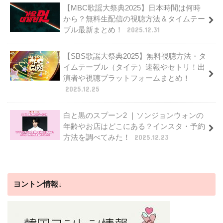
【MBC歌謡大祭典2025】日本時間は何時
から？無料生配信の視聴方法＆タイムテー
ブル最新まとめ！
2025.12.31
【SBS歌謡大祭典2025】無料視聴方法・タ
イムテーブル（タイテ）速報やセトリ！出
演者や視聴プラットフォームまとめ！
2025.12.25
白と黒のスプーン2 ｜ソンジョンウォンの
年齢やお店はどこにある？インスタ・予約
方法を調べてみた！
2025.12.23
ヨントン情報↓