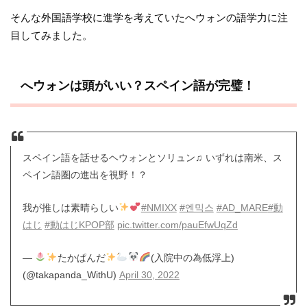
そんな外国語学校に進学を考えていたへウォンの語学力に注
目してみました。
へウォンは頭がいい？スペイン語が完璧！
スペイン語を話せるヘウォンとソリュン♫ いずれは南米、ス
ペイン語圏の進出を視野！？
我が推しは素晴らしい
#NMIXX
#엔믹스
#AD_MARE
#動
はじ
#動はじKPOP部
pic.twitter.com/pauEfwUqZd
—
たかぱんだ
(入院中の為低浮上)
(@takapanda_WithU)
April 30, 2022