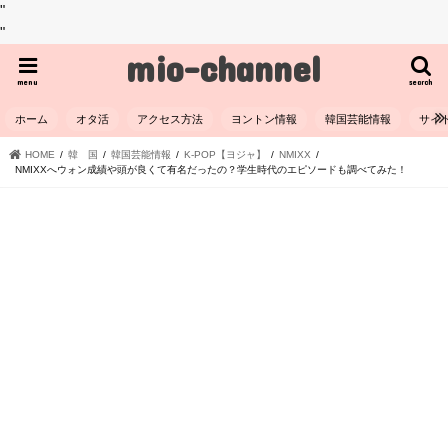
"
"
mio-channel
menu
search
ホーム
オタ活
アクセス方法
ヨントン情報
韓国芸能情報
サイ
HOME
韓 国
韓国芸能情報
K-POP【ヨジャ】
NMIXX
NMIXXへウォン成績や頭が良くて有名だったの？学生時代のエピソードも調べてみた！