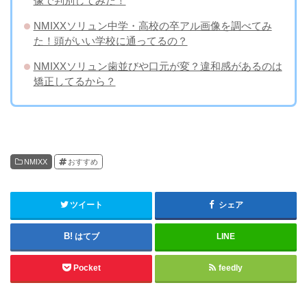
像で判別してみた！
NMIXXソリュン中学・高校の卒アル画像を調べてみ
た！頭がいい学校に通ってるの？
NMIXXソリュン歯並びや口元が変？違和感があるのは
矯正してるから？
NMIXX
おすすめ
ツイート
シェア
はてブ
LINE
Pocket
feedly