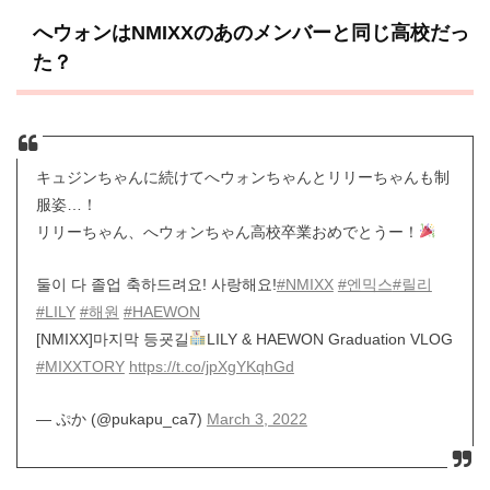
へウォンはNMIXXのあのメンバーと同じ高校だっ
た？
キュジンちゃんに続けてへウォンちゃんとリリーちゃんも制
服姿…！
リリーちゃん、へウォンちゃん高校卒業おめでとうー！
둘이 다 졸업 축하드려요! 사랑해요!
#NMIXX
#엔믹스
#릴리
#LILY
#해원
#HAEWON
[NMIXX]마지막 등굣길
LILY & HAEWON Graduation VLOG
#MIXXTORY
https://t.co/jpXgYKqhGd
— ぷか (@pukapu_ca7)
March 3, 2022