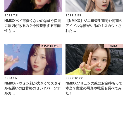
2022.7.2
2022.9.29
NMIXXベイ可愛くないのは歯や口元
【NMIXX】ジニ練習生期間や同期の
に原因があるの？今後整形する可能
アイドルは誰がいるの？スカウトさ
性も…
れた…
K-POP【ヨジャ】
NMIXX
2023.4.6
2022.12.22
NMIXXへウォン顔が大きくてスタイ
NMIXXソリュンの親はお金持ちって
ルも悪いのは骨格のせい？パーソナ
本当？実家の写真や職業も調べてみ
ルカ…
た！