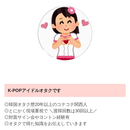
K-POPアイドルオタクです
◎韓国オタク歴20年以上のコテコテ関西人
◎とにかく現場重視で ＼渡韓回数は30回以上／
◎対面サイン会やヨントン経験有
◎オタクで得た知識をお伝えしていきます