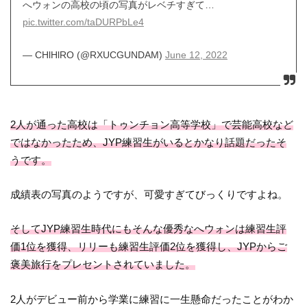
へウォンの高校の頃の写真がレベチすぎて…
pic.twitter.com/taDURPbLe4
— CHlHlRO (@RXUCGUNDAM)
June 12, 2022
2人が通った高校は「トゥンチョン高等学校」で芸能高校など
ではなかったため、JYP練習生がいるとかなり話題だったそ
うです。
成績表の写真のようですが、可愛すぎてびっくりですよね。
そしてJYP練習生時代にもそんな優秀なへウォンは練習生評
価1位を獲得、リリーも練習生評価2位を獲得し、JYPからご
褒美旅行をプレセントされていました。
2人がデビュー前から学業に練習に一生懸命だったことがわか