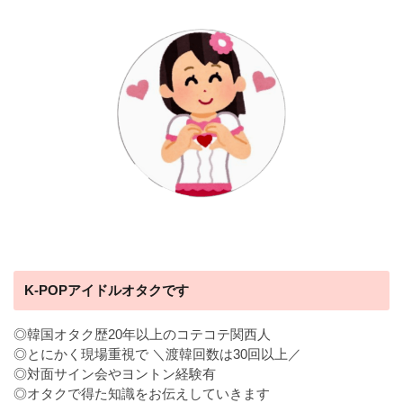
K-POPアイドルオタクです
◎韓国オタク歴20年以上のコテコテ関西人
◎とにかく現場重視で ＼渡韓回数は30回以上／
◎対面サイン会やヨントン経験有
◎オタクで得た知識をお伝えしていきます