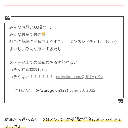
みんなお願いXG見て…
みんな最高で最強
何この英語の発音力えぐすごい…ダンスレベチだし…歌もう
まいし、みんな揃いすぎだし…
ステージ上での余裕のある笑顔やばい
ガチ女神達降臨した。
ガチやばい！！！！！！
pic.twitter.com/Q0K1AjpYiv
— ざれごと。 (@Zaregoton327)
June 30, 2022
結論から述べると、
XGメンバーの英語の発音はめちゃくちゃ
良いです。