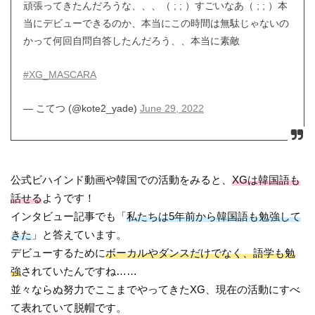
頑張ってきたんだろうな、、、（ ; ; ）すごいなあ（ ; ; ）本
当にデビューできるのか、本当にこの時間は無駄じゃないの
かって何回自問自答したんだろう、、本当に素敵
#XG_MASCARA
— こてつ (@kote2_yade)
June 29, 2022
公式ビハインド動画や韓国での活動をみると、
XGは韓国語も
話せる
ようです！
インタビュー記事でも「
私たちは5年前から韓国語も勉強して
きた
」と答えています。
デビューするために
ボーカルやダンスだけでなく、語学も勉
強
されていたんですね……
並々ならぬ努力でここまでやってきたXG、現在の活動にすべ
て表れていて脱帽です。