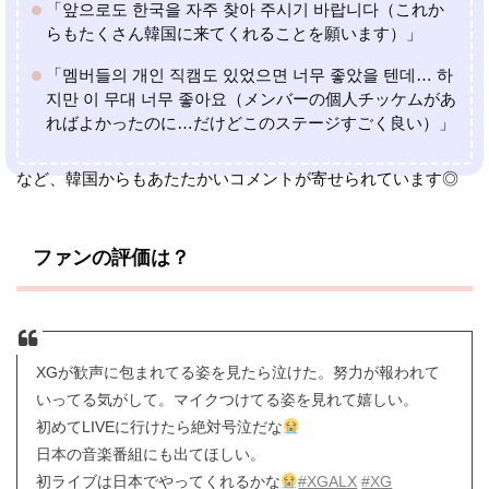
「앞으로도 한국을 자주 찾아 주시기 바랍니다（これか
らもたくさん韓国に来てくれることを願います）」
「멤버들의 개인 직캠도 있었으면 너무 좋았을 텐데… 하
지만 이 무대 너무 좋아요（メンバーの個人チッケムがあ
ればよかったのに…だけどこのステージすごく良い）」
など、韓国からもあたたかいコメントが寄せられています◎
ファンの評価は？
XGが歓声に包まれてる姿を見たら泣けた。努力が報われて
いってる気がして。マイクつけてる姿を見れて嬉しい。
初めてLIVEに行けたら絶対号泣だな
日本の音楽番組にも出てほしい。
初ライブは日本でやってくれるかな
#XGALX
#XG