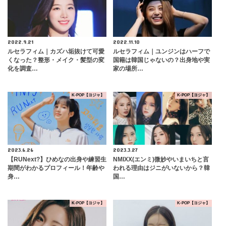
2022.9.21
2022.11.10
ルセラフィム｜カズハ垢抜けて可愛
ルセラフィム｜ユンジンはハーフで
くなった？整形・メイク・髪型の変
国籍は韓国じゃないの？出身地や実
化を調査…
家の場所…
K-POP【ヨジャ】
K-POP【ヨジャ】
2023.6.26
2023.3.27
【RUNext?】ひめなの出身や練習生
NMIXX(エンミ)微妙やいまいちと言
期間がわかるプロフィール！年齢や
われる理由はジニがいないから？韓
身…
国…
K-POP【ヨジャ】
K-POP【ヨジャ】