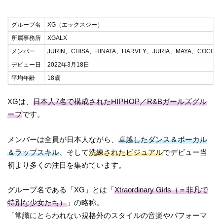
グループ名
XG（エックスジー）
所属事務所
XGALX
メンバー
JURIN、CHISA、HINATA、HARVEY、JURIA、MAYA、COCON
デビュー日
2022年3月18日
平均年齢
18歳
XGは、
日本人7名で構成されたHIPHOP／R&Bガールズグル
ープ
です。
メンバーは全員が日本人ながら、
卓越したダンス＆ボーカル
＆ラップスキル
、そして
洗練されたビジュアル
でデビュー当
初より多くの注目を集めています。
グループ名である「XG」とは「
Xtraordinary Girls（＝非凡で
特別な少女たち）
」の略称。
「常識にとらわれない規格外のスタイルの音楽やパフォーマ