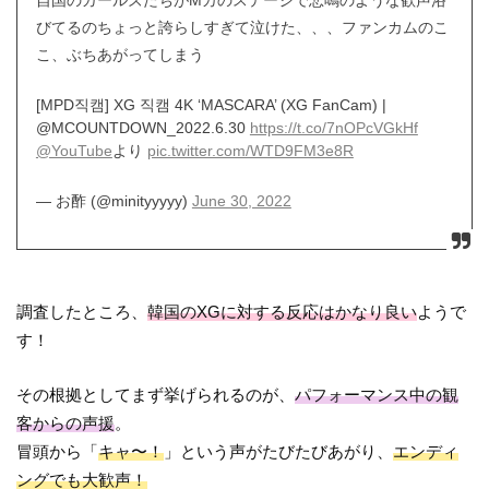
びてるのちょっと誇らしすぎて泣けた、、、ファンカムのこ
こ、ぶちあがってしまう
[MPD직캠] XG 직캠 4K ‘MASCARA’ (XG FanCam) |
@MCOUNTDOWN_2022.6.30
https://t.co/7nOPcVGkHf
@YouTube
より
pic.twitter.com/WTD9FM3e8R
— お酢 (@minityyyyy)
June 30, 2022
調査したところ、
韓国のXGに対する反応はかなり良い
ようで
す！
その根拠としてまず挙げられるのが、
パフォーマンス中の観
客からの声援
。
冒頭から「
キャ〜！
」という声がたびたびあがり、
エンディ
ングでも大歓声！