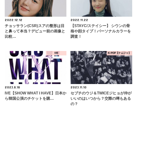
2022.12.12
2022.11.22
チョッサラン(CSR)スアの整形は目
【STAYC/ステイシー】 シウンの骨
と鼻って本当？デビュー前の画像と
格や顔タイプ！パーソナルカラーを
比較…
調査！
IVE
K-POP【ナムジャ】
2023.8.18
2023.11.10
IVE【SHOW WHAT I HAVE】日本か
セブチのウジ＆TWICEジヒョが仲が
ら韓国公演のチケットを購…
いいのはいつから？交際の噂もある
の？