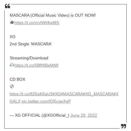
MASCARA (Official Music Video) is OUT NOW!
https://t.co/zrvNW4gd9S
XG
2nd Single ‘MASCARA’
Streaming/Download
https://t.co/5BfNIBeMtW
CD BOX
https://t.co/825siK6aU3
#XG
#MASCARA
#XG_MASCARA
#X
GALX
pic.twitter.com/lQi5cgpXgP
— XG OFFICIAL (@XGOfficial_)
June 29, 2022