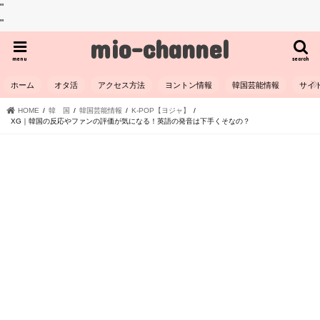
"
"
mio-channel
menu
search
ホーム
オタ活
アクセス方法
ヨントン情報
韓国芸能情報
サイ
HOME
韓 国
韓国芸能情報
K-POP【ヨジャ】
XG｜韓国の反応やファンの評価が気になる！英語の発音は下手くそなの？