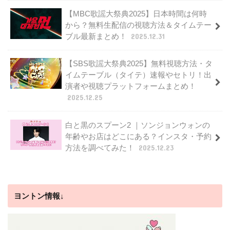
【MBC歌謡大祭典2025】日本時間は何時
から？無料生配信の視聴方法＆タイムテー
ブル最新まとめ！
2025.12.31
【SBS歌謡大祭典2025】無料視聴方法・タ
イムテーブル（タイテ）速報やセトリ！出
演者や視聴プラットフォームまとめ！
2025.12.25
白と黒のスプーン2 ｜ソンジョンウォンの
年齢やお店はどこにある？インスタ・予約
方法を調べてみた！
2025.12.23
ヨントン情報↓