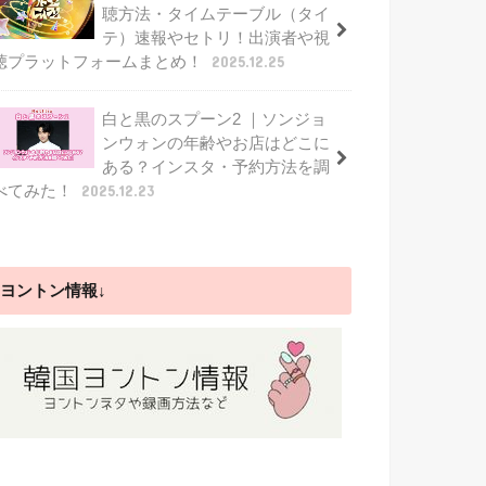
聴方法・タイムテーブル（タイ
テ）速報やセトリ！出演者や視
聴プラットフォームまとめ！
2025.12.25
白と黒のスプーン2 ｜ソンジョ
ンウォンの年齢やお店はどこに
ある？インスタ・予約方法を調
べてみた！
2025.12.23
ヨントン情報↓