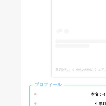
도겸(@dk_is_dokyeom)がシェ
プロフィール
本名：
生年月