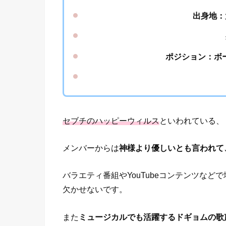
出身地：
ポ
ジション：ボ
セブチのハッピーウィルス
といわれている、
メンバーからは
神様より優しいとも言われて
バラエティ番組やYouTubeコンテンツな
欠かせないです。
また
ミュージカルでも活躍するドギョムの歌声