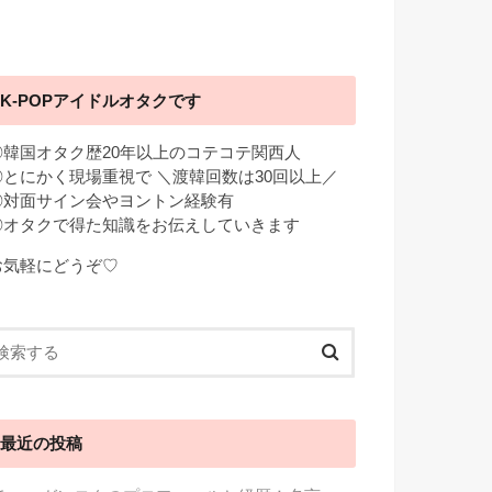
K-POPアイドルオタクです
◎韓国オタク歴20年以上のコテコテ関西人
◎とにかく現場重視で ＼渡韓回数は30回以上／
◎対面サイン会やヨントン経験有
◎オタクで得た知識をお伝えしていきます
お気軽にどうぞ♡
最近の投稿