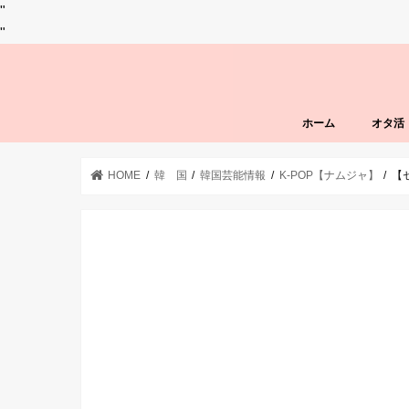
"
"
ホーム
オタ活
HOME
韓 国
韓国芸能情報
K-POP【ナムジャ】
【