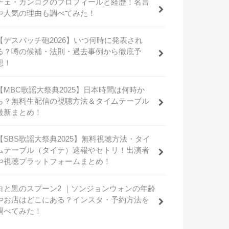
チェ・ガンロクのプロフィールと経歴！名言
や人気の理由も調べてみた！
【デスパッチ砲2026】いつ何時に発表され
る？噂の候補・法則・過去事例から徹底予
想！
【MBC歌謡大祭典2025】日本時間は何時か
ら？無料生配信の視聴方法＆タイムテーブル
最新まとめ！
【SBS歌謡大祭典2025】無料視聴方法・タイ
ムテーブル（タイテ）速報やセトリ！出演者
や視聴プラットフォームまとめ！
白と黒のスプーン2 ｜ソンジョンウォンの年齢
やお店はどこにある？インスタ・予約方法を
調べてみた！