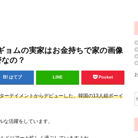
】ドギョムの実家はお金持ちで家の画像
警なの？
はてブ
LINE
Pocket
ISエンターテイメントからデビューした、韓国の13人組ボーイ
ルな活躍をしています。
ールドツアーと忙しく過ごしています
よね。