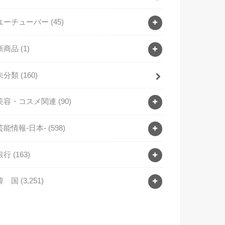
ユーチューバー
(45)
新商品
(1)
未分類
(160)
美容・コスメ関連
(90)
芸能情報-日本-
(598)
銀行
(163)
韓 国
(3,251)