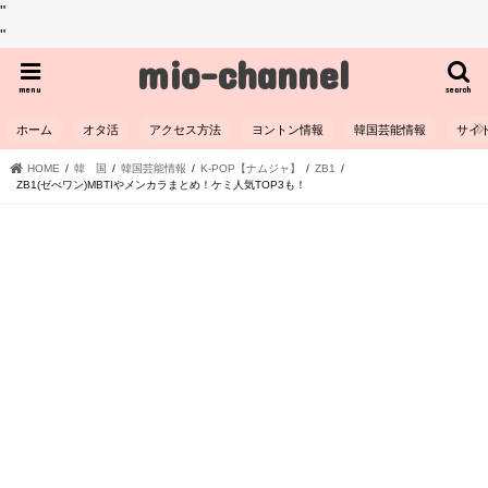
"
"
mio-channel
menu
search
ホーム
オタ活
アクセス方法
ヨントン情報
韓国芸能情報
サイ
HOME
韓 国
韓国芸能情報
K-POP【ナムジャ】
ZB1
ZB1(ゼべワン)MBTIやメンカラまとめ！ケミ人気TOP3も！