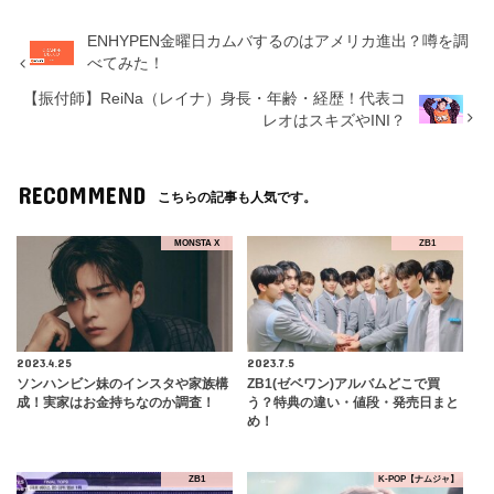
ENHYPEN金曜日カムバするのはアメリカ進出？噂を調
べてみた！
【振付師】ReiNa（レイナ）身長・年齢・経歴！代表コ
レオはスキズやINI？
RECOMMEND
こちらの記事も人気です。
MONSTA X
ZB1
2023.4.25
2023.7.5
ソンハンビン妹のインスタや家族構
ZB1(ゼベワン)アルバムどこで買
成！実家はお金持ちなのか調査！
う？特典の違い・値段・発売日まと
め！
ZB1
K-POP【ナムジャ】