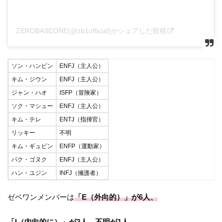
ZEROBASEONE(@zb1official)がシェアした投稿
ソン・ハンビン
ENFJ（主人公）
キム・ジウン
ENFJ（主人公）
ジャン・ハオ
ISFP（冒険家）
ソク・マシュー
ENFJ（主人公）
キム・テレ
ENTJ（指揮官）
リッキー
不明
キム・ギュビン
ENFP（運動家）
パク・ゴヌク
ENFJ（主人公）
ハン・ユジン
INFJ（擁護者）
ゼベワンメンバーは
「E（外向的）」が6人、
「I（内向的に）」が2人、不明が1人
。