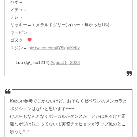
ハオ→
メテュ→
テレ→️
リッキー→エメラルドグリーン(ハート無かったﾐｱﾈ)
ギュビン→
ゴヌク→
ユジン→
pic.twitter.com/lY5kgyXcKz
— Luu (@_luu1214)
August 8, 2023
Kep1er参考でしかないけど、おそらくゼベワンのメンカラと
ポジションはないと思います〜〜
けぷらもなんとなくボーカルかダンスか、とかはあるけど正
確なポジは決まってないよ実際チェヒョンがラップ風のとこ
歌うし︎^_^