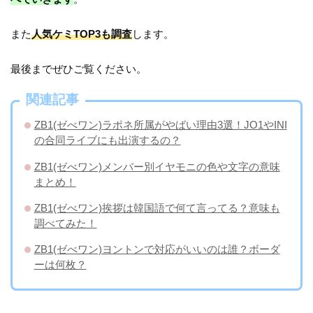
また
人気ケミTOP3も調査
します。
最後までぜひご覧ください。
関連記事
ZB1(ゼべワン)ラポネ所属がやばい理由3選！JO1やINI
の合同ライブにも出演するの？
ZB1(ゼべワン)メンバー別イヤモニの色や文字の意味
まとめ！
ZB1(ゼべワン)挨拶は韓国語で何て言ってる？意味も
調べてみた！
ZB1(ゼべワン)ヨントンで対応がいいのは誰？ボーダ
ーは何枚？