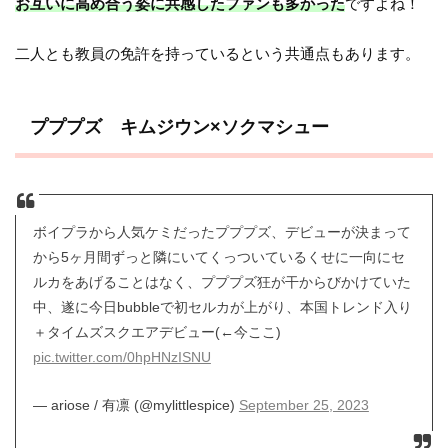
お互いに高め合う姿に共感したファンも多かった
ですよね！
二人とも教員の免許を持っているという共通点もあります。
プププズ キムジウン×ソクマシュー
ボイプラから人気ケミだったプププズ、デビューが決まって
から5ヶ月間ずっと隣にいてくっついているくせに一向にセ
ルカをあげることはなく、プププズ狂が干からびかけていた
中、遂に今日bubbleで初セルカが上がり、本国トレンド入り
＋タイムズスクエアデビュー(←今ここ)
pic.twitter.com/0hpHNzISNU
— ariose / 有凛 (@mylittlespice)
September 25, 2023