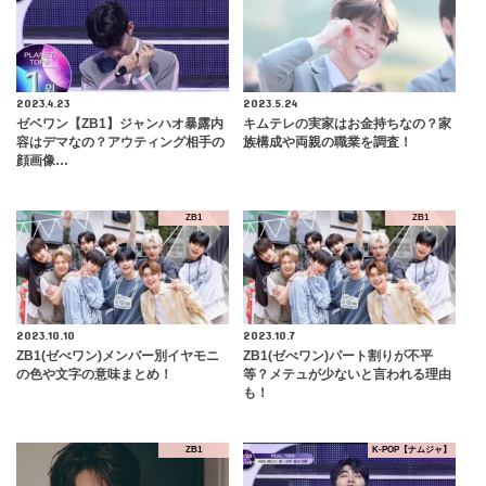
2023.4.23
2023.5.24
ゼベワン【ZB1】ジャンハオ暴露内
キムテレの実家はお金持ちなの？家
容はデマなの？アウティング相手の
族構成や両親の職業を調査！
顔画像…
ZB1
ZB1
2023.10.10
2023.10.7
ZB1(ゼべワン)メンバー別イヤモニ
ZB1(ゼべワン)パート割りが不平
の色や文字の意味まとめ！
等？メテュが少ないと言われる理由
も！
ZB1
K-POP【ナムジャ】