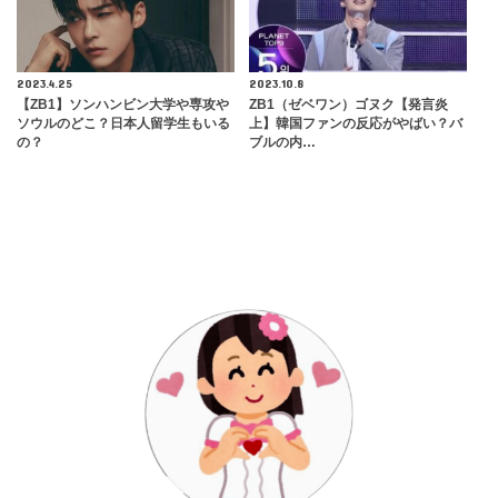
2023.4.25
2023.10.8
【ZB1】ソンハンビン大学や専攻や
ZB1（ゼベワン）ゴヌク【発言炎
ソウルのどこ？日本人留学生もいる
上】韓国ファンの反応がやばい？バ
の？
ブルの内…