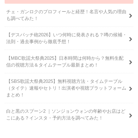
チェ・ガンロクのプロフィールと経歴！名言や人気の理由
も調べてみた！
【デスパッチ砲2026】いつ何時に発表される？噂の候補・
法則・過去事例から徹底予想！
【MBC歌謡大祭典2025】日本時間は何時から？無料生配
信の視聴方法＆タイムテーブル最新まとめ！
【SBS歌謡大祭典2025】無料視聴方法・タイムテーブル
（タイテ）速報やセトリ！出演者や視聴プラットフォーム
まとめ！
白と黒のスプーン2 ｜ソンジョンウォンの年齢やお店はど
こにある？インスタ・予約方法を調べてみた！