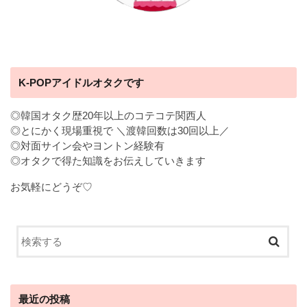
K-POPアイドルオタクです
◎韓国オタク歴20年以上のコテコテ関西人
◎とにかく現場重視で ＼渡韓回数は30回以上／
◎対面サイン会やヨントン経験有
◎オタクで得た知識をお伝えしていきます
お気軽にどうぞ♡
最近の投稿