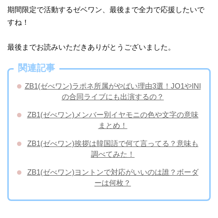
期間限定で活動するゼベワン、最後まで全力で応援したいで
すね！
最後までお読みいただきありがとうございました。
関連記事
ZB1(ゼべワン)ラポネ所属がやばい理由3選！JO1やINI
の合同ライブにも出演するの？
ZB1(ゼべワン)メンバー別イヤモニの色や文字の意味
まとめ！
ZB1(ゼべワン)挨拶は韓国語で何て言ってる？意味も
調べてみた！
ZB1(ゼべワン)ヨントンで対応がいいのは誰？ボーダ
ーは何枚？