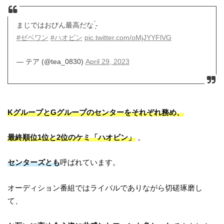
まじではおびん最高だな︎ ̖́-
#ゼベワン
#ハオビン
pic.twitter.com/oMjJYYFlVG
— テア (@tea_0830)
April 29, 2023
KグループとGグループのセンターをそれぞれ務め、
最終順位1位と2位のケミ「ハオビン」
。
センターズとも
呼ばれています。
オーディション番組ではライバルでありながら切磋琢磨し
て、