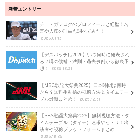
新着エントリー
チェ・ガンロクのプロフィールと経歴！名
言や人気の理由も調べてみた！
2026.01.13
【デスパッチ砲2026】いつ何時に発表され
る？噂の候補・法則・過去事例から徹底予
想！
2025.12.31
【MBC歌謡大祭典2025】日本時間は何時
から？無料生配信の視聴方法＆タイムテー
ブル最新まとめ！
2025.12.31
【SBS歌謡大祭典2025】無料視聴方法・タ
イムテーブル（タイテ）速報やセトリ！出
演者や視聴プラットフォームまとめ！
2025.12.25