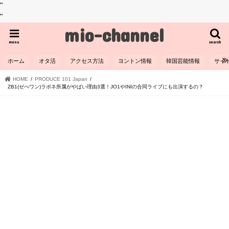
"
"
mio-channel
menu
search
ホーム
オタ活
アクセス方法
ヨントン情報
韓国芸能情報
サイ
HOME
PRODUCE 101 Japan
ZB1(ゼべワン)ラポネ所属がやばい理由3選！JO1やINIの合同ライブにも出演するの？