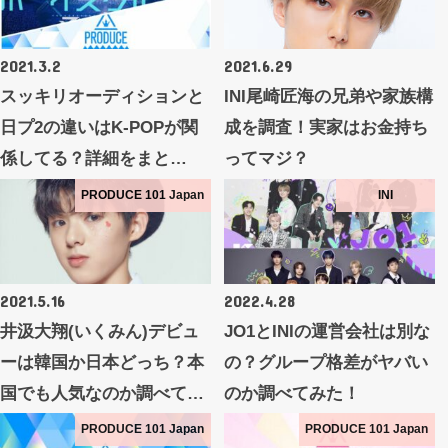
2021.3.2
2021.6.29
スッキリオーディションと
INI尾崎匠海の兄弟や家族構
日プ2の違いはK-POPが関
成を調査！実家はお金持ち
係してる？詳細をまと…
ってマジ？
PRODUCE 101 Japan
INI
2021.5.16
2022.4.28
井汲大翔(いくみん)デビュ
JO1とINIの運営会社は別な
ーは韓国か日本どっち？本
の？グループ格差がヤバい
国でも人気なのか調べて…
のか調べてみた！
PRODUCE 101 Japan
PRODUCE 101 Japan