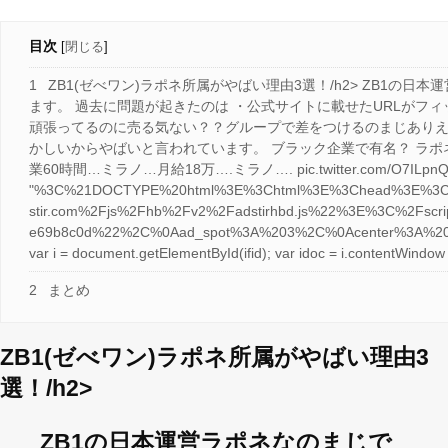
目次
[
閉じる
]
1
ZB1(ゼべワン)ラポネ所属がやばい理由3選！/h2> ZB1の日本運
ます。 過去に問題が起きたのは ・公式サイトに載せたURLがフィ
頑張ってるのに売る気ない？？グループで差をつけるのまじありえないから 
かしいからやばいと言われています。 ブラック企業で有名？ ラポネは
業60時間…ミラノ…月給18万….ミラノ…. pic.twitter.com/O7ILpnQytC — ひぃ
"%3C%21DOCTYPE%20html%3E%3Chtml%3E%3Chead%3E%3Csty
stir.com%2Fjs%2Fhb%2Fv2%2Fadstirhbd.js%22%3E%3C%2Fs
e69b8c0d%22%2C%0Aad_spot%3A%203%2C%0Acenter%3A%20f
var i = document.getElementById(ifid); var idoc = i.contentW
2
まとめ
ZB1(ゼべワン)ラポネ所属がやばい理由3
選！/h2>
ZB1の日本運営ラポネなのまじで