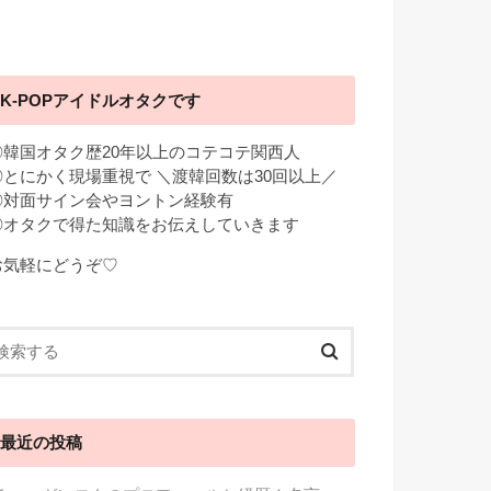
K-POPアイドルオタクです
◎韓国オタク歴20年以上のコテコテ関西人
◎とにかく現場重視で ＼渡韓回数は30回以上／
◎対面サイン会やヨントン経験有
◎オタクで得た知識をお伝えしていきます
お気軽にどうぞ♡
最近の投稿