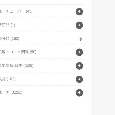
ユーチューバー
(45)
新商品
(1)
未分類
(160)
美容・コスメ関連
(90)
芸能情報-日本-
(598)
銀行
(163)
韓 国
(3,251)