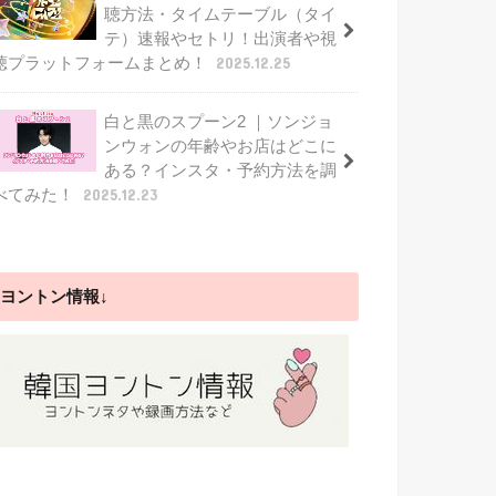
聴方法・タイムテーブル（タイ
テ）速報やセトリ！出演者や視
聴プラットフォームまとめ！
2025.12.25
白と黒のスプーン2 ｜ソンジョ
ンウォンの年齢やお店はどこに
ある？インスタ・予約方法を調
べてみた！
2025.12.23
ヨントン情報↓