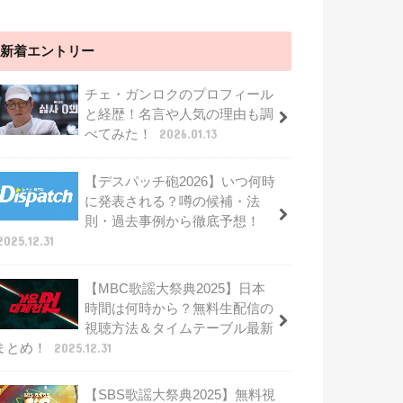
新着エントリー
チェ・ガンロクのプロフィール
と経歴！名言や人気の理由も調
べてみた！
2026.01.13
【デスパッチ砲2026】いつ何時
に発表される？噂の候補・法
則・過去事例から徹底予想！
2025.12.31
【MBC歌謡大祭典2025】日本
時間は何時から？無料生配信の
視聴方法＆タイムテーブル最新
まとめ！
2025.12.31
【SBS歌謡大祭典2025】無料視