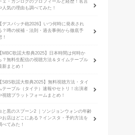
チェ・ガンロクのプロフィールと経歴！名言
や人気の理由も調べてみた！
【デスパッチ砲2026】いつ何時に発表され
る？噂の候補・法則・過去事例から徹底予
想！
【MBC歌謡大祭典2025】日本時間は何時か
ら？無料生配信の視聴方法＆タイムテーブル
最新まとめ！
【SBS歌謡大祭典2025】無料視聴方法・タイ
ムテーブル（タイテ）速報やセトリ！出演者
や視聴プラットフォームまとめ！
白と黒のスプーン2 ｜ソンジョンウォンの年齢
やお店はどこにある？インスタ・予約方法を
調べてみた！