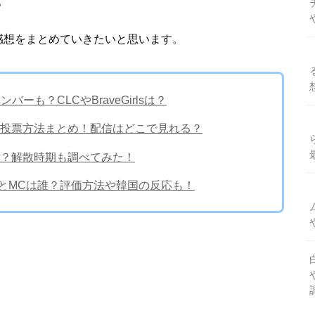
。
感想をまとめていきたいと思います。
ーも？CLCやBraveGirlsは？
投票方法まとめ！配信はどこで見れる？
？解散時期も調べてみた！
)とMCは誰？評価方法や韓国の反応も！