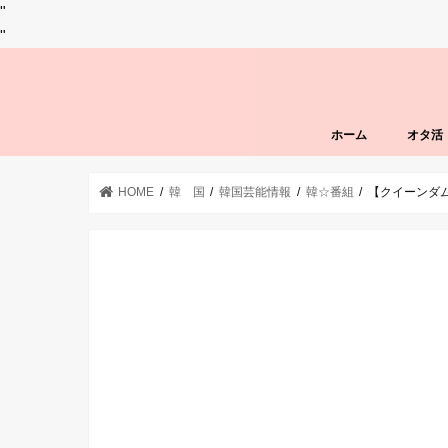
"
"
ホーム
オタ活
HOME
韓 国
韓国芸能情報
韓☆番組
【クイーンダム