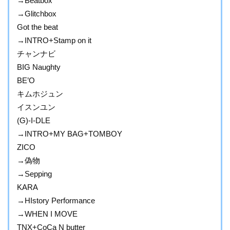
→Beatbox
→Glitchbox
Got the beat
→INTRO+Stamp on it
チャンナビ
BIG Naughty
BE’O
キムホジュン
イスンユン
(G)-I-DLE
→INTRO+MY BAG+TOMBOY
ZICO
→偽物
→Sepping
KARA
→HIstory Performance
→WHEN I MOVE
TNX+CoCa N butter