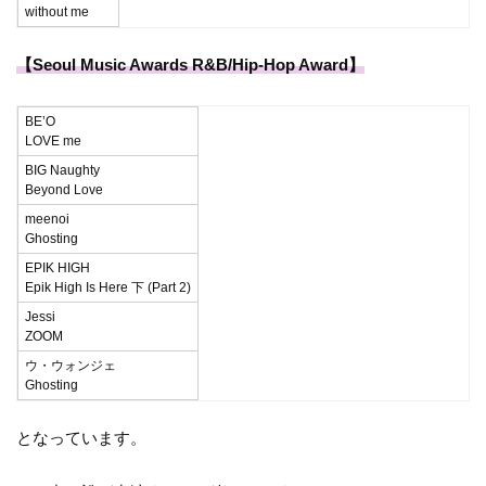
without me
【Seoul Music Awards R&B/Hip-Hop Award】
BE’O
LOVE me
BIG Naughty
Beyond Love
meenoi
Ghosting
EPIK HIGH
Epik High Is Here 下 (Part 2)
Jessi
ZOOM
ウ・ウォンジェ
Ghosting
となっています。