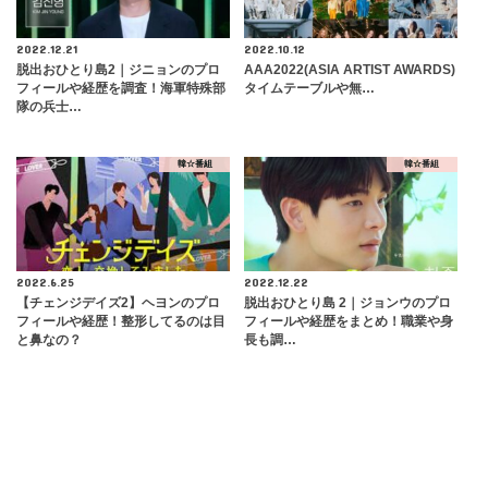
2022.12.21
2022.10.12
脱出おひとり島2｜ジニョンのプロ
AAA2022(ASIA ARTIST AWARDS)
フィールや経歴を調査！海軍特殊部
タイムテーブルや無…
隊の兵士…
韓☆番組
韓☆番組
2022.6.25
2022.12.22
【チェンジデイズ2】ヘヨンのプロ
脱出おひとり島 2｜ジョンウのプロ
フィールや経歴！整形してるのは目
フィールや経歴をまとめ！職業や身
と鼻なの？
長も調…