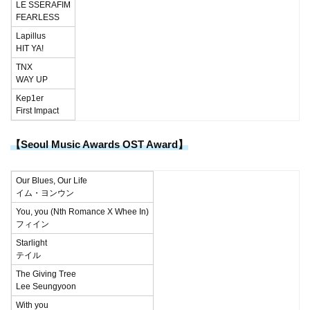
LE SSERAFIM
FEARLESS
Lapillus
HIT YA!
TNX
WAY UP
Kep1er
First Impact
【Seoul Music Awards OST Award】
Our Blues, Our Life
イム・ヨンウン
You, you (Nth Romance X Whee In)
フィイン
Starlight
テイル
The Giving Tree
Lee Seungyoon
With you