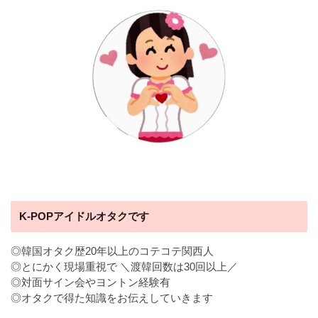
K-POPアイドルオタクです
◎韓国オタク歴20年以上のコテコテ関西人
◎とにかく現場重視で ＼渡韓回数は30回以上／
◎対面サイン会やヨントン経験有
◎オタクで得た知識をお伝えしていきます