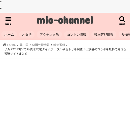
"
"
mio-channel
menu
search
ホーム
オタ活
アクセス方法
ヨントン情報
韓国芸能情報
サイ
HOME
韓 国
韓国芸能情報
韓☆番組
ソカデ2023(ソウル歌謡大賞)タイムテーブルやセトリを調査！出演者のコラボを無料で見れる
視聴サイトまとめ！