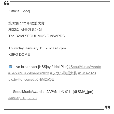
[Official Spot]
第32回ソウル歌謡大賞
제32회 서울가요대상
The 32nd SEOUL MUSIC AWARDS
Thursday, January 19, 2023 at 7pm
KSPO DOME
Live broadcast [KBSjoy / Idol Plus]
#SeoulMusicAwards
#SeoulMusicAwards2023
#ソウル歌謡大賞
#SMA2023
pic.twitter.com/da0HiM2bQE
— SeoulMusicAwards | JAPAN【公式】 (@SMA_jpn)
January 13, 2023