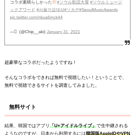
コラボ素晴らしかった
#ソウル歌謡大賞
#ソウルミュージ
ックアワード
#서울가요대상
#ソカデ
#SeoulMusicAwards
pic.twitter.com/nkua6mck44
— ْ (@Chip__aki)
January 31, 2021
超豪華なコラボだったようですね！
そんなコラボをできれば無料で視聴したい！ということで、
無料で視聴できるサイトを調査してみました。
無料サイト
結果、韓国ではアプリ
「U+アイドルライブ」
で生中継される
ようなのですが、日本から利用するには
韓国版AppleIDやVPN