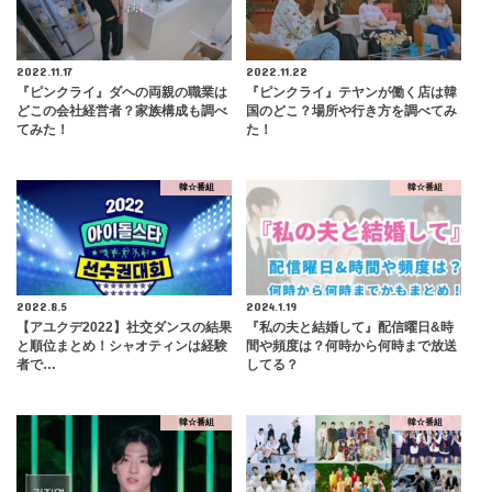
2022.11.17
2022.11.22
『ピンクライ』ダヘの両親の職業は
『ピンクライ』テヤンが働く店は韓
どこの会社経営者？家族構成も調べ
国のどこ？場所や行き方を調べてみ
てみた！
た！
韓☆番組
韓☆番組
2022.8.5
2024.1.19
【アユクデ2022】社交ダンスの結果
『私の夫と結婚して』配信曜日&時
と順位まとめ！シャオティンは経験
間や頻度は？何時から何時まで放送
者で…
してる？
韓☆番組
韓☆番組