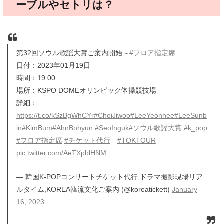
ーブルやセトリは？
第32回ソウル歌謡大賞ご案内開始～
#フロア指定席
日付：2023年01月19日
時間：19:00
場所：KSPO DOMEオリンピック体操競技場
詳細：
https://t.co/kSzBgWhCYr
#ChoiJiwoo
#LeeYeonhee
#LeeSunb
in
#KimBum
#AhnBohyun
#SeoInguk
#ソウル歌謡大賞
#k_pop
#フロア指定席
#チケット代行
#TOKTOUR
pic.twitter.com/AeTXpblHNM
— 韓国K-POPコンサートチケット代行,ドラマ撮影現場リア
ルタイム,KOREA韓流文化ご案内 (@koreatickett)
January
16, 2023