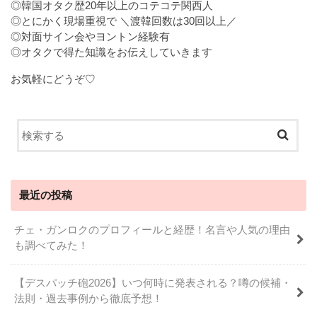
◎韓国オタク歴20年以上のコテコテ関西人
◎とにかく現場重視で ＼渡韓回数は30回以上／
◎対面サイン会やヨントン経験有
◎オタクで得た知識をお伝えしていきます
お気軽にどうぞ♡
最近の投稿
チェ・ガンロクのプロフィールと経歴！名言や人気の理由
も調べてみた！
【デスパッチ砲2026】いつ何時に発表される？噂の候補・
法則・過去事例から徹底予想！