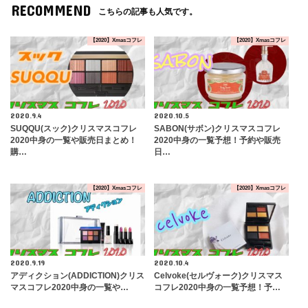
RECOMMEND
こちらの記事も人気です。
【2020】Xmasコフレ
【2020】Xmasコフレ
2020.9.4
2020.10.5
SUQQU(スック)クリスマスコフレ
SABON(サボン)クリスマスコフレ
2020中身の一覧や販売日まとめ！
2020中身の一覧予想！予約や販売
購…
日…
【2020】Xmasコフレ
【2020】Xmasコフレ
2020.9.19
2020.10.4
アディクション(ADDICTION)クリス
Celvoke(セルヴォーク)クリスマス
マスコフレ2020中身の一覧や…
コフレ2020中身の一覧予想！予…