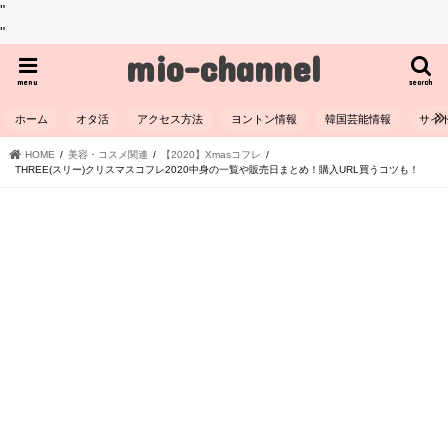
"
"
mio-channel
menu
search
ホーム
オタ活
アクセス方法
ヨントン情報
韓国芸能情報
サイ
HOME
美容・コスメ関連
【2020】Xmasコフレ
THREE(スリー)クリスマスコフレ2020中身の一覧や販売日まとめ！購入URL買うコツも！