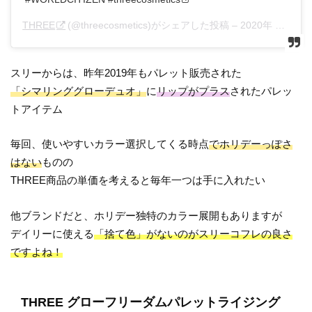
THREE
(@threecosmetics)がシェアした投稿 –
2020年 8月月5日午前2時02分PDT
スリーからは、昨年2019年もパレット販売された
「シマリンググローデュオ」
に
リップがプラス
されたパレッ
トアイテム
毎回、使いやすいカラー選択してくる時点
でホリデーっぽさ
はない
ものの
THREE商品の単価を考えると毎年一つは手に入れたい
他ブランドだと、ホリデー独特のカラー展開もありますが
デイリーに使える
「捨て色」がないのがスリーコフレの良さ
ですよね！
THREE グローフリーダムパレットライジング