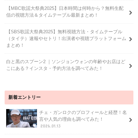
【MBC歌謡大祭典2025】日本時間は何時から？無料生配
信の視聴方法＆タイムテーブル最新まとめ！
【SBS歌謡大祭典2025】無料視聴方法・タイムテーブル
（タイテ）速報やセトリ！出演者や視聴プラットフォーム
まとめ！
白と黒のスプーン2 ｜ソンジョンウォンの年齢やお店はど
こにある？インスタ・予約方法を調べてみた！
新着エントリー
チェ・ガンロクのプロフィールと経歴！名
言や人気の理由も調べてみた！
2026.01.13