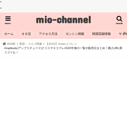
"
"
mio-channel
menu
search
ホーム
オタ活
アクセス方法
ヨントン情報
韓国芸能情報
サイ
HOME
美容・コスメ関連
【2020】Xmasコフレ
Amplitude(アンプリチュード)クリスマスコフレ2020中身の一覧や販売日まとめ！購入URL買
うコツも！