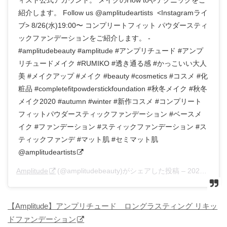
ィスト公式アカウント。 メイクのHow toやテクニックをご
紹介します。 Follow us @amplitudeartists <Instagramライ
ブ> 8/26(水)19:00〜 コンプリートフィット パウダースティ
ックファンデーションをご紹介します。 -
#amplitudebeauty #amplitude #アンプリチュード #アンプ
リチュードメイク #RUMIKO #透き通る感 #かっこいい大人
美 #メイクアップ #メイク #beauty #cosmetics #コスメ #化
粧品 #completefitpowderstickfoundation #秋冬メイク #秋冬
メイク2020 #autumn #winter #新作コスメ #コンプリート
フィットパウダースティックファンデーション #ベースメ
イク #ファンデーション #スティックファンデーション #ス
ティックファンデ #マット肌 #セミマット肌
@amplitudeartists
Amplitude
(@amplitudebeauty)がシェアした投稿 –
2020年 8月月25日午後8時06分PDT
【Amplitude】アンプリチュード ロングラスティング リキッ
ドファンデーション