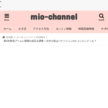
"
"
mio-channel
menu
search
ホーム
オタ活
アクセス方法
ヨントン情報
韓国芸能情報
サイ
HOME
ユーチューバー
KOREA
第4次韓流ブームに韓国の反応を調査！火付け役はパクソジュンorヒョンビンどっち？