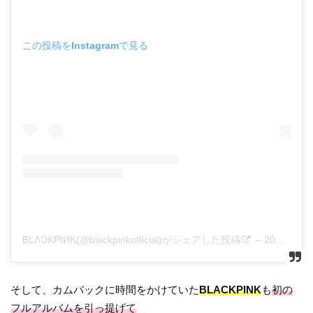
この投稿をInstagramで見る
BLΛƆKPIИK(@blackpinkofficial)がシェアした投稿
–
2020年 9月月28日午後5時03分PDT
そして、カムバックに時間をかけていた
BLACKPINK
も
初の
フルアルバムを引っ提げて