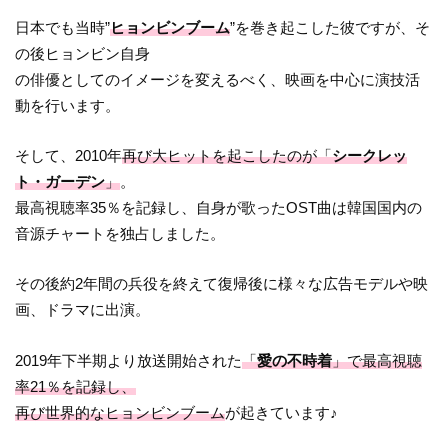
日本でも当時”
ヒョンビンブーム
”を巻き起こした彼ですが、そ
の後ヒョンビン自身
の俳優としてのイメージを変えるべく、映画を中心に演技活
動を行います。
そして、2010年
再び大ヒットを起こしたのが「
シークレッ
ト・ガーデン
」
。
最高視聴率35％を記録し、自身が歌ったOST曲は韓国国内の
音源チャートを独占しました。
その後約2年間の兵役を終えて復帰後に様々な広告モデルや映
画、ドラマに出演。
2019年下半期より放送開始された
「
愛の不時着
」で最高視聴
率21％を記録し、
再び世界的なヒョンビンブーム
が起きています♪