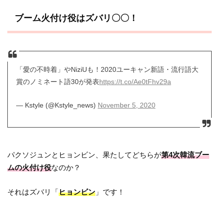
ブーム火付け役はズバリ〇〇！
「愛の不時着」やNiziUも！2020ユーキャン新語・流行語大
賞のノミネート語30が発表
https://t.co/Ae0tFhv29a
— Kstyle (@Kstyle_news)
November 5, 2020
パクソジュンとヒョンビン、果たしてどちらが
第4次韓流ブー
ムの火付け役
なのか？
それはズバリ「
ヒョンビン
」です！