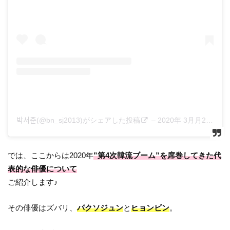
박서준(@bn_sj2013)がシェアした投稿
–
2020年 3月月22日午前6時50分PDT
では、ここからは2020年
”第4次韓流ブーム”を席巻してきた代
表的な俳優について
ご紹介します♪
その俳優はズバリ、
パクソジュン
と
ヒョンビン
。