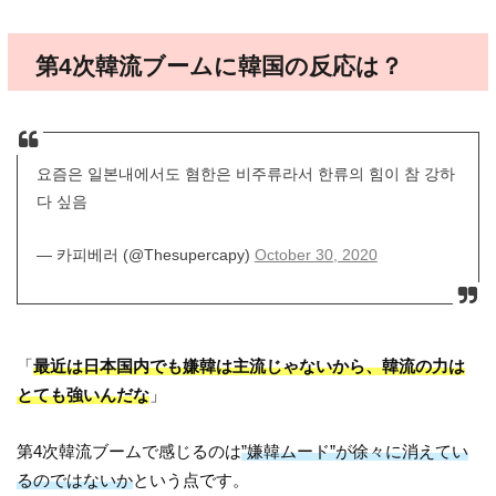
第4次韓流ブームに韓国の反応は？
요즘은 일본내에서도 혐한은 비주류라서 한류의 힘이 참 강하
다 싶음
— 카피베러 (@Thesupercapy)
October 30, 2020
「
最近は日本国内でも嫌韓は主流じゃないから、韓流の力は
とても強いんだな
」
第4次韓流ブームで感じるのは
”嫌韓ムード”が徐々に消えてい
るのではないか
という点です。