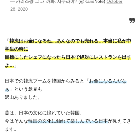
— 카리스쨩 그 패 까봐. 사쿠라야? (@KarisNote)
October
28, 2020
「
韓流はお金になるね…あんなのでも売れる…本当に私が中
学生の時に
目標にしたシェフになったら日本で絶対にレストランを出す
よ…
」
日本での韓流ブームを韓国からみると「
お金になるんだな
ぁ
」という意見も
沢山ありました。
昔は、日本の文化に憧れていた韓国。
今はそんな
韓国の文化に触れて楽しんでいる日本
が見えてき
ます。