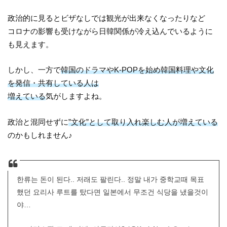
政治的に見るとビザなしでは観光が出来なくなったりなど
コロナの影響も受けながら日韓関係が冷え込んでいるように
も見えます。
しかし、一方で
韓国のドラマやK-POPを始め韓国料理や文化
を発信・共有している人は
増えている
気がしますよね。
政治と混同せずに
”文化”として取り入れ楽しむ人が増えている
のかもしれません♪
한류는 돈이 된다.. 저래도 팔린다.. 정말 내가 중학교때 목표
했던 요리사 루트를 탔다면 일본에서 무조건 식당을 냈을것이
야…