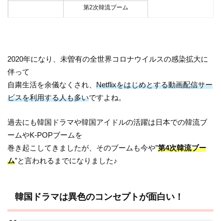
第2次韓流ブーム
「美男<イケメン>ですね」
2010年~2011年頃
少女時代
KARA
2020年になり、未曽有の全世界コロナウイルスの感染拡大に
伴って
第3次韓流ブーム
自粛生活を余儀なくされ、
Netflixをはじめとする動画配信サー
オルチャン
ビスを利用する人も多い
ですよね。
2015年頃
BTS(防弾少年団)
過去にも韓国ドラマや韓国アイドルの活躍は日本での韓流ブ
TWICE
ームやK-POPブームを
第4次韓流ブーム
巻き起こしてきましたが、そのブームも今や”
第4次韓流ブー
ム
”と言われるまでになりました♪
「梨泰院クラス」
2020年~
「愛の不時着」
NiziU
韓国ドラマは異色のコンセプトが面白い！