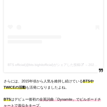
BTS official(@bts.bighitofficial)がシェアした投稿
–
2020年 2月月12日午前7時00分PST
さらには、2015年頃から人気を維持し続けている
BTSや
TWICEの活動
も活発になりましたよね。
BTS
はデビュー後初の
全英詞曲「Dynamite」でビルボードチ
ャートで首位をキープ
。