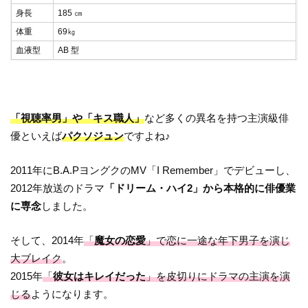
身長
185 ㎝
体重
69㎏
血液型
AB 型
「視聴率男」や「キス職人」
など多くの異名を持つ主演級俳
優といえば
パクソジュン
ですよね♪
2011年にB.A.PヨングクのMV「I Remember」でデビューし、
2012年放送のドラマ
「
ドリーム・ハイ2
」から本格的に俳優業
に専念
しました。
そして、2014年
「
魔女の恋愛
」で恋に一途な年下男子を演じ
大ブレイク
。
2015年
「
彼女はキレイだった
」を皮切りにドラマの主演を演
じる
ようになります。