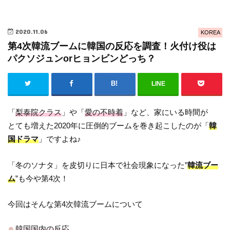
2020.11.06
KOREA
第4次韓流ブームに韓国の反応を調査！火付け役は
パクソジュンorヒョンビンどっち？
LINE
「
梨泰院クラス
」や「
愛の不時着
」など、家にいる時間が
とても増えた2020年に圧倒的ブームを巻き起こしたのが「
韓
国ドラマ
」ですよね♪
「冬のソナタ」を皮切りに日本で社会現象になった”
韓流ブー
ム
”も今や第4次！
今回はそんな第4次韓流ブームについて
韓国国内の反応