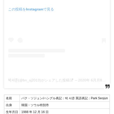
この投稿をInstagramで見る
박서준(@bn_sj2013)がシェアした投稿
–
2020年 6月月8日午後8時43分PDT
名前
パク・ソジュン/ハングル表記：박 서준 英語表記：Park Seojun
出身
韓国・ソウル特別市
生年月日
1988 年 12 月 16 日