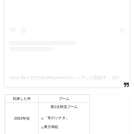
Hyun Bin | 현빈(@withhyunbin)がシェアした投稿
–
2019年12月月7日午後11時02分PST
到来した年
ブーム
第1次韓流ブーム
「冬のソナタ」
2003年頃
東方神起